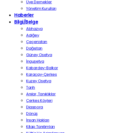
Üye Dernekler
Yönetim Kurulları
Haberler
Bilgi/Belge
Abhazya
Adığey
Çeçenistan
Dağıstan
Güney Osetya
İnguşetya
Kabardey-Balkar
Karaçay-Çerkes
Kuzey Osetya
Tarih
Anılar, Tanıklıklar
Çerkes Köyleri
Diaspora
Dönüş
İnsan Hakları
Kitap Tanıtımları