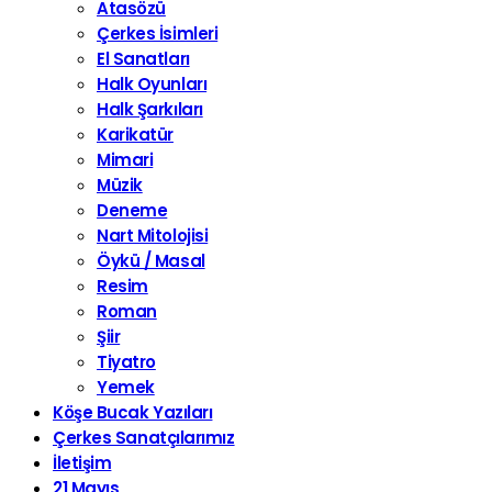
Atasözü
Çerkes İsimleri
El Sanatları
Halk Oyunları
Halk Şarkıları
Karikatür
Mimari
Müzik
Deneme
Nart Mitolojisi
Öykü / Masal
Resim
Roman
Şiir
Tiyatro
Yemek
Köşe Bucak Yazıları
Çerkes Sanatçılarımız
İletişim
21 Mayıs