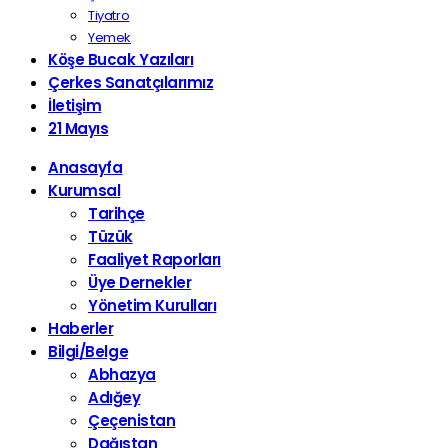
Tiyatro
Yemek
Köşe Bucak Yazıları
Çerkes Sanatçılarımız
İletişim
21 Mayıs
Anasayfa
Kurumsal
Tarihçe
Tüzük
Faaliyet Raporları
Üye Dernekler
Yönetim Kurulları
Haberler
Bilgi/Belge
Abhazya
Adığey
Çeçenistan
Dağıstan