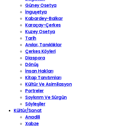
Güney Osetya
İnguşetya
Kabardey-Balkar
Karaçay-Çerkes
Kuzey Osetya
Tarih
Anılar, Tanıklıklar
Çerkes Köyleri
Diaspora
Dönüş
İnsan Hakları
Kitap Tanıtımları
Kültür Ve Asimilasyon
Portreler
Soykırım Ve Sürgün
Söyleşiler
Kültür/Sanat
Anadili
Xabze