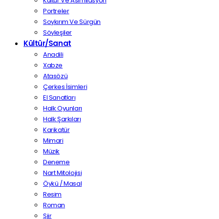
Kültür Ve Asimilasyon
Portreler
Soykırım Ve Sürgün
Söyleşiler
Kültür/Sanat
Anadili
Xabze
Atasözü
Çerkes İsimleri
El Sanatları
Halk Oyunları
Halk Şarkıları
Karikatür
Mimari
Müzik
Deneme
Nart Mitolojisi
Öykü / Masal
Resim
Roman
Şiir