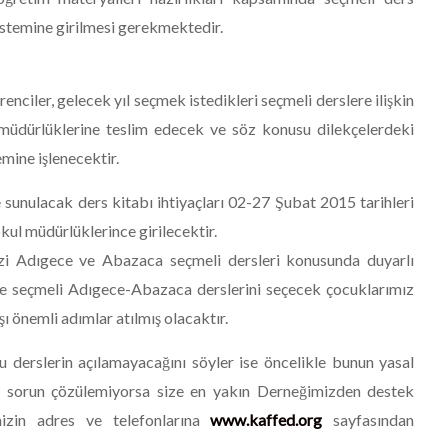
istemine girilmesi gerekmektedir.
renciler, gelecek yıl seçmek istedikleri seçmeli derslere ilişkin
 müdürlüklerine teslim edecek ve söz konusu dilekçelerdeki
emine işlenecektir.
sunulacak ders kitabı ihtiyaçları 02-27 Şubat 2015 tarihleri
ul müdürlüklerince girilecektir.
izi Adıgece ve Abazaca seçmeli dersleri konusunda duyarlı
ile seçmeli Adıgece-Abazaca derslerini seçecek çocuklarımız
ı önemli adımlar atılmış olacaktır.
u derslerin açılamayacağını söyler ise öncelikle bunun yasal
k sorun çözülemiyorsa size en yakın Derneğimizden destek
mizin adres ve telefonlarına
www.kaffed.org
sayfasından