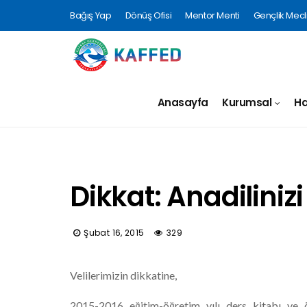
Bağış Yap
Dönüş Ofisi
Mentor Menti
Gençlik Mecli
Anasayfa
Kurumsal
Ha
Dikkat: Anadilini
Şubat 16, 2015
329
Velilerimizin dikkatine,
2015-2016 eğitim-öğretim yılı ders kitabı ve ö