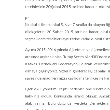
tercihlerinin
20 Şubat 2015
tarihine kadar e-okul s
p>
İlkokul 4 ile ortaokul 5, 6 ve 7. sınıflarda okuyan öğ
dilekçelerini 20 Şubat 2015 tarihine kadar okul
seçmeli ders tercihleri aynı tarihe kadar e-okul sist
Ayrıca 2015-2016 yılında öğretmen ve öğrencilere 
arasında açılacak olan “Kitap Seçim Modülü”nden ok
Kafkas Dernekleri Federasyonu olarak velilerim
olmaya çağırıyoruz. Sizlerin göstereceği çabalar 
sayesinde anadillerimizin kaybolma tehlikesine karş
Eğer okul yönetimi çeşitli nedenler öne sürerek b
hakkınız olduğu konusunda ısrarcı olunuz. Anca
alabilirsiniz. Bulunduğunuz yerdeki Dernekleri