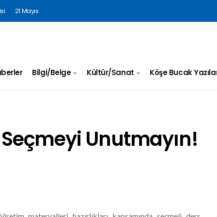
si
21 Mayıs
berler
Bilgi/Belge
Kültür/Sanat
Köşe Bucak Yazılar
zi Seçmeyi Unutmayın!
ğretim materyalleri hazırlıkları kapsamında seçmeli ders