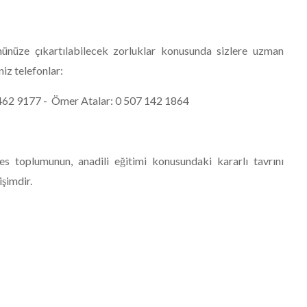
nüze çıkartılabilecek zorluklar konusunda sizlere uzman
iz telefonlar:
462 9177 - Ömer Atalar: 0 507 142 1864
 toplumunun, anadili eğitimi konusundaki kararlı tavrını
şimdir.