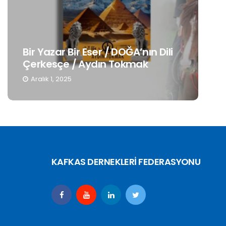
Ge
Bir Yazar Bir Eser / DOĞA’nın Dili
Mu
Çerkesçe / Aydın Tokmak
De
Aralık 1, 2025
K
KAFKAS DERNEKLERİ FEDERASYONU