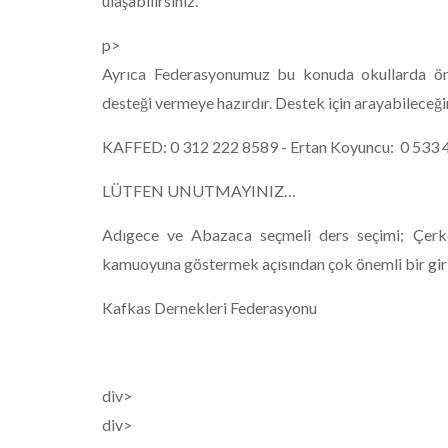
ulaşabilirsiniz.
p>
Ayrıca Federasyonumuz bu konuda okullarda önü
desteği vermeye hazırdır. Destek için arayabileceğin
KAFFED: 0 312 222 8589 - Ertan Koyuncu: 0 533 
LÜTFEN UNUTMAYINIZ…
Adıgece ve Abazaca seçmeli ders seçimi; Çerkes
kamuoyuna göstermek açısından çok önemli bir giri
Kafkas Dernekleri Federasyonu
div>
div>