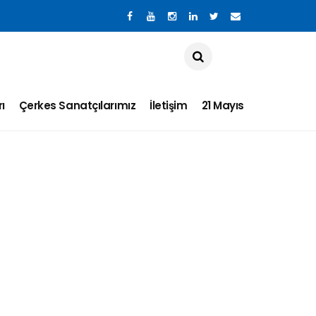
ı
Çerkes Sanatçılarımız
İletişim
21 Mayıs