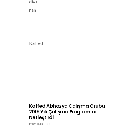
div>
nan
Kaffed
Kaffed Abhazya Çalışma Grubu
2015 Yılı Çalışma Programını
Netleştirdi
Previous Post