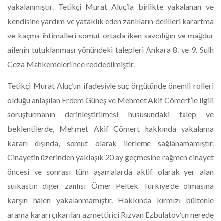
yakalanmıştır. Tetikçi Murat Aluç’la birlikte yakalanan ve
kendisine yardım ve yataklık eden zanlıların delilleri karartma
ve kaçma ihtimalleri somut ortada iken savcılığın ve mağdur
ailenin tutuklanması yönündeki talepleri Ankara 8. ve 9. Sulh
Ceza Mahkemeleri’nce reddedilmiştir.
Tetikçi Murat Aluç’un ifadesiyle suç örgütünde önemli rolleri
olduğu anlaşılan Erdem Güneş ve Mehmet Akif Cömert’le ilgili
soruşturmanın derinleştirilmesi hususundaki talep ve
beklentilerde, Mehmet Akif Cömert hakkında yakalama
kararı dışında, somut olarak ilerleme sağlanamamıştır.
Cinayetin üzerinden yaklaşık 20 ay geçmesine rağmen cinayet
öncesi ve sonrası tüm aşamalarda aktif olarak yer alan
suikastın diğer zanlısı Ömer Peltek Türkiye'de olmasına
karşın halen yakalanmamıştır. Hakkında kırmızı bültenle
arama kararı çıkarılan azmettirici Rızvan Ezbulatov’un nerede