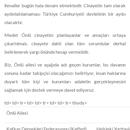
ihmaller bugün hala devam etmektedir. Cinayetin tam olarak
aydınlatılamaması Türkiye Cumhuriyeti devletinin bir ayıbı
olacaktır.
​Medet Önlü cinayetini planlayanlar ve amaçları ortaya
çıkartılmalı, cinayete dahil olan tüm sorumlular derhal
belirlenerek yargı önünde hesap vermelidir.
​Biz, Önlü ailesi ve aşağıda adı geçen kurumlar, bu davanın
sonuna kadar takipçisi olacağımızı belirtiyor, insan haklarına
duyarlı tüm kişi ve kurumları adaletin gerçekleşmesini
sağlamak için destek vermeye davet ediyoruz.
td> td> tr> td> td> tr> td> td> tr> tbody>
Önlü Ailesi
Kafkas Dernekleri Federasyonu (Kaffed)
Helsinki Yurttaşl