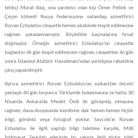
tetikçi Murat Aluç, ona yardımcı olan kişi Ömer Peltek ve
Çeçen kökenli Rusya Federasyonu vatandaşı azmettirici
Rızvan Ezbulatov cinayetin hemen akabinde tespit edilmesine
rağmen yakalanmamıştır. Böylelikle kaçmalarına fırsat
doğmuştur. Örneğin azmettirici Ezbulatov'un cinayetle
bağlantısı ilk gün tespit edilmesine rağmen, cinayetten iki gün
sonra İstanbul Atatürk Havalimanı'ndan yurtdışına rahatlıkla
çıkış yapabilmiştir.
​Ayrıca azmettirici Rızvan Ezbulatov’un suikasttan önceki
yaklaşık 40 gün boyunca Türkiye’de bulunmasına ve hatta 30
Nisan’da Ankara'da Medet Önlü ile görüşmüş olmasına
rağmen, dava dosyasında kendisine dair hemen hemen hiçbir
bilgi, görüntü veya fotoğraf yoktur. Savcılık’ın Rızvan
Ezbulatov ile ilgili yaptığı bilgi talebine karşılık, Milli
İstihbarat Teşkilatı ellerinde bu şahısla ilgili hiçbir bilgi