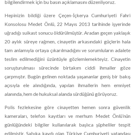
bilgilendirmek için bu basın açıklamasını düzenliyoruz.
​Hepinizin bildiği üzere Çeçen-İçkerya Cumhuriyeti Fahri
Konsolosu Medet Önlü, 22 Mayıs 2013 tarihinde işyerinde
uğradığı suikast sonucu öldürülmüştür. Aradan geçen yaklaşık
20 aylık süreye rağmen, cinayetin arkasındaki güçlerin hala
tam anlamıyla ortaya çıkarılmadığını ve sorumluların adalete
teslim edilmediğini üzüntüyle gözlemlemekteyiz. Cinayetin
soruşturulması sürecinde birtakım ciddi ihmaller göze
çarpmıştır. Bugün gelinen noktada yaşananlar geniş bir bakış
açısıyla ele alındığında, yapılan ihmallerin hem emniyet
alanında, hem de hukuksal alanda sürdüğünü görüyoruz.
​Polis fezlekesine göre cinayetten hemen sonra güvenlik
kameraları, telefon kayıtları ve merhum Medet Önlü’nün
günlüğündeki bilgiler kullanılarak başlıca şüpheliler tespit
edilmiştir. Sabıka kaydı olan Türkiye Cumhuriyeti vatandaşı