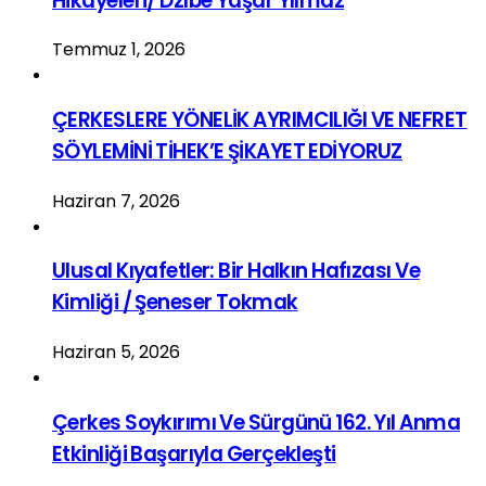
Hikâyeleri/ Dzıbe Yaşar Yılmaz
Temmuz 1, 2026
ÇERKESLERE YÖNELİK AYRIMCILIĞI VE NEFRET
SÖYLEMİNİ TİHEK’E ŞİKAYET EDİYORUZ
Haziran 7, 2026
Ulusal Kıyafetler: Bir Halkın Hafızası Ve
Kimliği / Şeneser Tokmak
Haziran 5, 2026
Çerkes Soykırımı Ve Sürgünü 162. Yıl Anma
Etkinliği Başarıyla Gerçekleşti