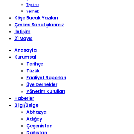
Tiyatro
Yemek
Köşe Bucak Yazıları
Çerkes Sanatçılarımız
İletişim
21 Mayıs
Anasayfa
Kurumsal
Tarihçe
Tüzük
Faaliyet Raporları
Üye Dernekler
Yönetim Kurulları
Haberler
Bilgi/Belge
Abhazya
Adığey
Çeçenistan
Dağıstan