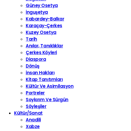
Güney Osetya
İnguşetya
Kabardey-Balkar
Karaçay-Çerkes
Kuzey Osetya
Tarih
Anılar, Tanıklıklar
Çerkes Köyleri
Diaspora
Dönüş
İnsan Hakları
Kitap Tanıtımları
Kültür Ve Asimilasyon
Portreler
Soykırım Ve Sürgün
Söyleşiler
Kültür/Sanat
Anadili
Xabze