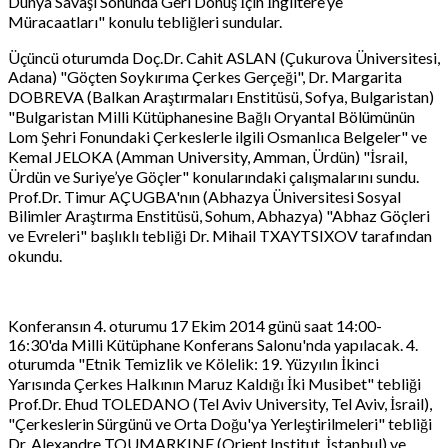
Dünya Savaşı Sonunda Geri Dönüş İçin İngiltere’ye
Müracaatları" konulu tebliğleri sundular.
Üçüncü oturumda Doç.Dr. Cahit ASLAN (Çukurova Üniversitesi,
Adana) "Göçten Soykırıma Çerkes Gerçeği", Dr. Margarita
DOBREVA (Balkan Araştırmaları Enstitüsü, Sofya, Bulgaristan)
"Bulgaristan Milli Kütüphanesine Bağlı Oryantal Bölümünün
Lom Şehri Fonundaki Çerkeslerle ilgili Osmanlıca Belgeler" ve
Kemal JELOKA (Amman University, Amman, Ürdün) "İsrail,
Ürdün ve Suriye’ye Göçler" konularındaki çalışmalarını sundu.
Prof.Dr. Timur AÇUGBA'nın (Abhazya Üniversitesi Sosyal
Bilimler Araştırma Enstitüsü, Sohum, Abhazya) "Abhaz Göçleri
ve Evreleri" başlıklı tebliği Dr. Mihail TXAYTSIXOV tarafından
okundu.
Konferansın 4. oturumu 17 Ekim 2014 günü saat 14:00-
16:30'da Milli Kütüphane Konferans Salonu'nda yapılacak. 4.
oturumda "Etnik Temizlik ve Kölelik: 19. Yüzyılın İkinci
Yarısında Çerkes Halkının Maruz Kaldığı İki Musibet" tebliği
Prof.Dr. Ehud TOLEDANO (Tel Aviv University, Tel Aviv, İsrail),
"Çerkeslerin Sürgünü ve Orta Doğu'ya Yerleştirilmeleri" tebliği
Dr. Alexandre TOUMARKINE (Orient Institut, İstanbul) ve