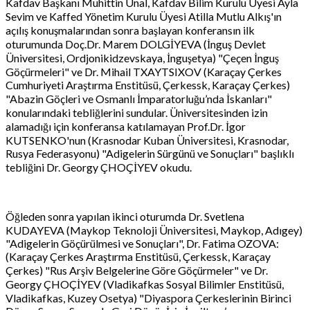
Kafdav Başkanı Muhittin Ünal, Kafdav Bilim Kurulu Üyesi Ayla
Sevim ve Kaffed Yönetim Kurulu Üyesi Atilla Mutlu Alkış'ın
açılış konuşmalarından sonra başlayan konferansın ilk
oturumunda Doç.Dr. Marem DOLGİYEVA (İnguş Devlet
Üniversitesi, Ordjonikidzevskaya, İnguşetya) "Çeçen İnguş
Göçürmeleri" ve Dr. Mihail TXAYTSIXOV (Karaçay Çerkes
Cumhuriyeti Araştırma Enstitüsü, Çerkessk, Karaçay Çerkes)
"Abazin Göçleri ve Osmanlı İmparatorluğu’nda İskanları"
konularındaki tebliğlerini sundular. Üniversitesinden izin
alamadığı için konferansa katılamayan Prof.Dr. İgor
KUTSENKO'nun (Krasnodar Kuban Üniversitesi, Krasnodar,
Rusya Federasyonu) "Adigelerin Sürgünü ve Sonuçları" başlıklı
tebliğini Dr. Georgy ÇHOÇİYEV okudu.
Öğleden sonra yapılan ikinci oturumda Dr. Svetlena
KUDAYEVA (Maykop Teknoloji Üniversitesi, Maykop, Adıgey)
"Adigelerin Göçürülmesi ve Sonuçları", Dr. Fatima OZOVA:
(Karaçay Çerkes Araştırma Enstitüsü, Çerkessk, Karaçay
Çerkes) "Rus Arşiv Belgelerine Göre Göçürmeler" ve Dr.
Georgy ÇHOÇİYEV (Vladikafkas Sosyal Bilimler Enstitüsü,
Vladikafkas, Kuzey Osetya) "Diyaspora Çerkeslerinin Birinci