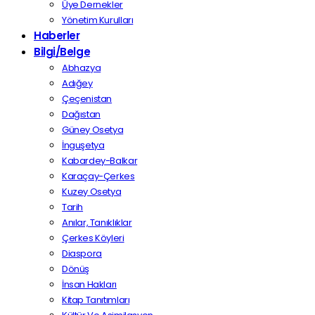
Üye Dernekler
Yönetim Kurulları
Haberler
Bilgi/Belge
Abhazya
Adığey
Çeçenistan
Dağıstan
Güney Osetya
İnguşetya
Kabardey-Balkar
Karaçay-Çerkes
Kuzey Osetya
Tarih
Anılar, Tanıklıklar
Çerkes Köyleri
Diaspora
Dönüş
İnsan Hakları
Kitap Tanıtımları