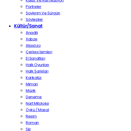
Kültür Ve Asimilasyon
Portreler
Soykırım Ve Sürgün
Söyleşiler
Kültür/Sanat
Anadili
Xabze
Atasözü
Çerkes İsimleri
El Sanatları
Halk Oyunları
Halk Şarkıları
Karikatür
Mimari
Müzik
Deneme
Nart Mitolojisi
Öykü / Masal
Resim
Roman
Şiir