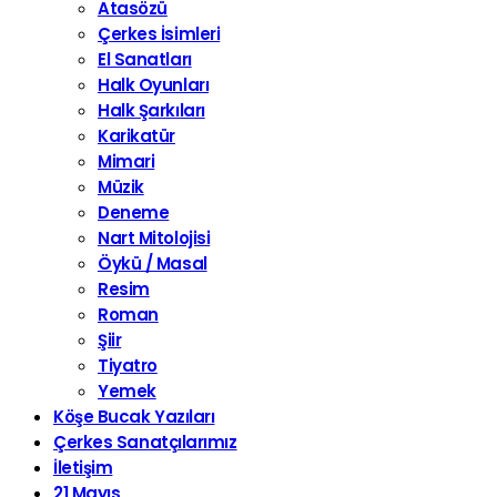
Atasözü
Çerkes İsimleri
El Sanatları
Halk Oyunları
Halk Şarkıları
Karikatür
Mimari
Müzik
Deneme
Nart Mitolojisi
Öykü / Masal
Resim
Roman
Şiir
Tiyatro
Yemek
Köşe Bucak Yazıları
Çerkes Sanatçılarımız
İletişim
21 Mayıs