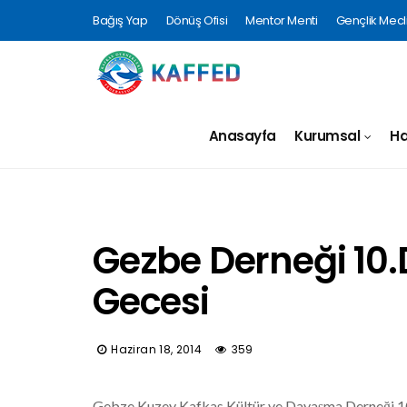
Bağış Yap
Dönüş Ofisi
Mentor Menti
Gençlik Mecli
Anasayfa
Kurumsal
Ha
Gezbe Derneği 10
Gecesi
Haziran 18, 2014
359
Gebze Kuzey Kafkas Kültür ve Dayaşma Derneği 10