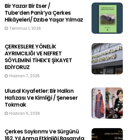
Bir Yazar Bir Eser /
Tube’den Panlı’ya Çerkes
Hikâyeleri/ Dzıbe Yaşar Yılmaz
Temmuz 1, 2026
ÇERKESLERE YÖNELİK
AYRIMCILIĞI VE NEFRET
SÖYLEMİNİ TİHEK’E ŞİKAYET
EDİYORUZ
Haziran 7, 2026
Ulusal Kıyafetler: Bir Halkın
Hafızası Ve Kimliği / Şeneser
Tokmak
Haziran 5, 2026
Çerkes Soykırımı Ve Sürgünü
162. Yıl Anma Etkinliği Başarıyla