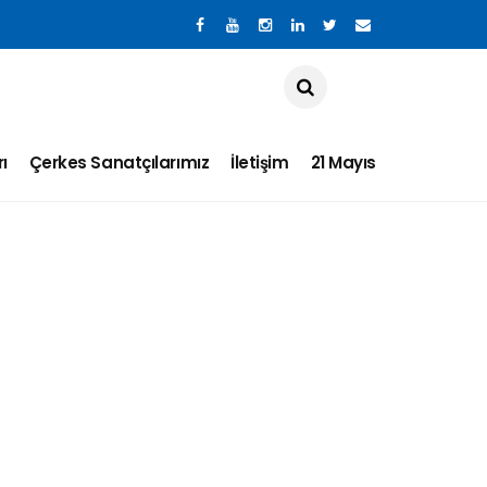
ı
Çerkes Sanatçılarımız
İletişim
21 Mayıs