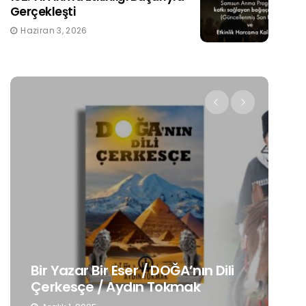
Gerçekleşti
Haziran 3, 2026
Ge
Bir Yazar Bir Eser / DOĞA’nın Dili
Mu
Çerkesçe / Aydın Tokmak
De