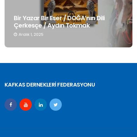
Bir Yazar Bir Eser / DOĞA’nın Dili
Çerkesçe / Aydın Tokmak
Aralık 1, 2025
KAFKAS DERNEKLERİ FEDERASYONU