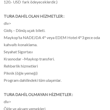
120.- USD fark ödeyeceklerdir.)
TURA DAHİL OLAN HİZMETLER :
div>
Gidiş – Dönüş uçak bileti.
Maykop’ta NADEJDA 4* veya EDEM Hotel 4*3 gece oda
kahvaltı konaklama.
Seyahat Sigortası
Krasnodar –Maykop transferi.
Rehberlik hizmetleri
Piknik (öğle yemeği)
Program dahilindeki tüm ulaşımlar.
TURA DAHİL OLMAYAN HİZMETLER :
div>
Öğle ve akşam yemekleri