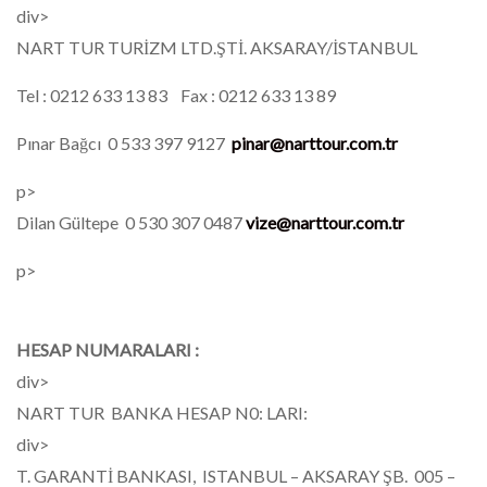
div>
NART TUR TURİZM LTD.ŞTİ. AKSARAY/İSTANBUL
Tel : 0212 633 13 83 Fax : 0212 633 13 89
Pınar Bağcı 0 533 397 9127
pinar@narttour.com.tr
p>
Dilan Gültepe 0 530 307 0487
vize@narttour.com.tr
p>
HESAP NUMARALARI :
div>
NART TUR BANKA HESAP N0: LARI:
div>
T. GARANTİ BANKASI, ISTANBUL – AKSARAY ŞB. 005 –