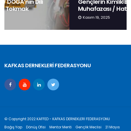
Gençlerin Kimlik Bilinci 3: Anadilin
Muhafazası / Hatough Timaf Dereli
Kasım 19, 2025
KAFKAS DERNEKLERİ FEDERASYONU
© Copyright 2022 KAFFED - KAFKAS DERNEKLERİ FEDERASYONU
Bağış Yap
Dönüş Ofisi
Mentor Menti
Gençlik Meclisi
21 Mayıs