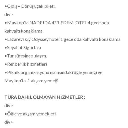
•Gidiş – Dönüş uçak bileti.
div>
•Maykop’ta NADEJDA 4*3 EDEM OTEL 4 gece oda
kahvaltı konaklama.
•Lazarevskiy Odyssey hotel 1 gece oda kahvaltı konaklama
•Seyahat Sigortası
•Tur süresince ulaşım.
•Rehberlik hizmetleri
•Piknik organizasyonu esnasındaki öğle yemeği ve
Maykop’ta 1 akşam yemeği
TURA DAHİL OLMAYAN HİZMETLER :
div>
•Öğle ve akşam yemekleri
div>