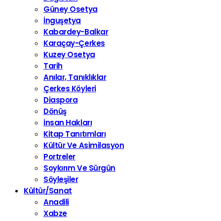
Güney Osetya
İnguşetya
Kabardey-Balkar
Karaçay-Çerkes
Kuzey Osetya
Tarih
Anılar, Tanıklıklar
Çerkes Köyleri
Diaspora
Dönüş
İnsan Hakları
Kitap Tanıtımları
Kültür Ve Asimilasyon
Portreler
Soykırım Ve Sürgün
Söyleşiler
Kültür/Sanat
Anadili
Xabze