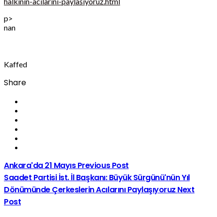
halkinin-acilarini-paylasiyoruz.html
p>
nan
Kaffed
Share
Ankara'da 21 Mayıs
Previous Post
Saadet Partisi İst. İl Başkanı: Büyük Sürgünü'nün Yıl
Dönümünde Çerkeslerin Acılarını Paylaşıyoruz
Next
Post