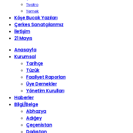
Tiyatro
Yemek
Köşe Bucak Yazıları
Çerkes Sanatçılarımız
İletişim
21 Mayıs
Anasayfa
Kurumsal
Tarihçe
Tüzük
Faaliyet Raporları
Üye Dernekler
Yönetim Kurulları
Haberler
Bilgi/Belge
Abhazya
Adığey
Çeçenistan
Dağıstan