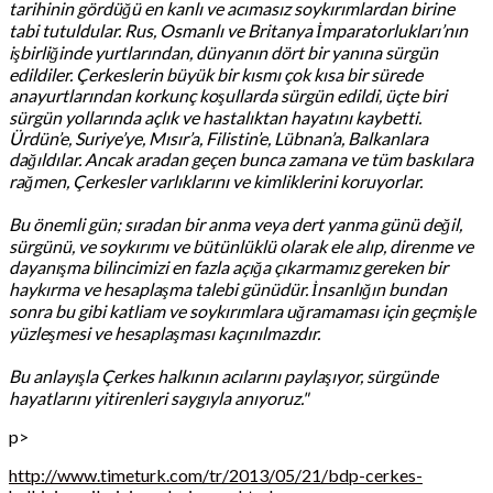
tarihinin gördüğü en kanlı ve acımasız soykırımlardan birine
tabi tutuldular. Rus, Osmanlı ve Britanya İmparatorlukları’nın
işbirliğinde yurtlarından, dünyanın dört bir yanına sürgün
edildiler. Çerkeslerin büyük bir kısmı çok kısa bir sürede
anayurtlarından korkunç koşullarda sürgün edildi, üçte biri
sürgün yollarında açlık ve hastalıktan hayatını kaybetti.
Ürdün’e, Suriye’ye, Mısır’a, Filistin’e, Lübnan’a, Balkanlara
dağıldılar. Ancak aradan geçen bunca zamana ve tüm baskılara
rağmen, Çerkesler varlıklarını ve kimliklerini koruyorlar.
Bu önemli gün; sıradan bir anma veya dert yanma günü değil,
sürgünü, ve soykırımı ve bütünlüklü olarak ele alıp, direnme ve
dayanışma bilincimizi en fazla açığa çıkarmamız gereken bir
haykırma ve hesaplaşma talebi günüdür. İnsanlığın bundan
sonra bu gibi katliam ve soykırımlara uğramaması için geçmişle
yüzleşmesi ve hesaplaşması kaçınılmazdır.
Bu anlayışla Çerkes halkının acılarını paylaşıyor, sürgünde
hayatlarını yitirenleri saygıyla anıyoruz."
p>
http://www.timeturk.com/tr/2013/05/21/bdp-cerkes-