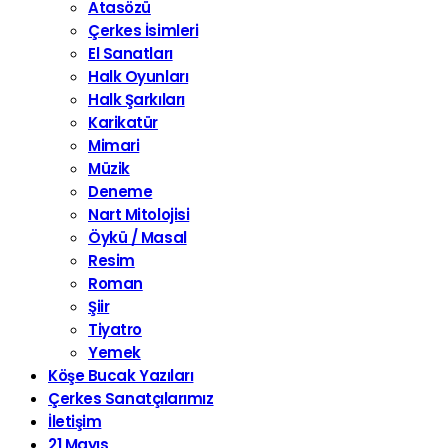
Atasözü
Çerkes İsimleri
El Sanatları
Halk Oyunları
Halk Şarkıları
Karikatür
Mimari
Müzik
Deneme
Nart Mitolojisi
Öykü / Masal
Resim
Roman
Şiir
Tiyatro
Yemek
Köşe Bucak Yazıları
Çerkes Sanatçılarımız
İletişim
21 Mayıs