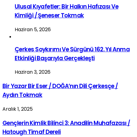
Ulusal Kıyafetler: Bir Halkın Hafızası Ve
Kimliği / Şeneser Tokmak
Haziran 5, 2026
Çerkes Soykırımı Ve Sürgünü 162. Yıl Anma
Etkinliği Başarıyla Gerçekleşti
Haziran 3, 2026
Bir Yazar Bir Eser / DOĞA’nın Dili Çerkesçe /
Aydın Tokmak
Aralık 1, 2025
Gençlerin Kimlik Bilinci 3: Anadilin Muhafazası /
Hatough Timaf Dereli