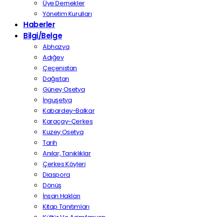
Üye Dernekler
Yönetim Kurulları
Haberler
Bilgi/Belge
Abhazya
Adığey
Çeçenistan
Dağıstan
Güney Osetya
İnguşetya
Kabardey-Balkar
Karaçay-Çerkes
Kuzey Osetya
Tarih
Anılar, Tanıklıklar
Çerkes Köyleri
Diaspora
Dönüş
İnsan Hakları
Kitap Tanıtımları