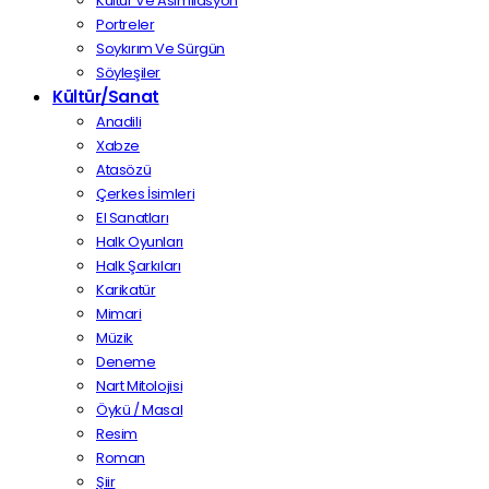
Kültür Ve Asimilasyon
Portreler
Soykırım Ve Sürgün
Söyleşiler
Kültür/Sanat
Anadili
Xabze
Atasözü
Çerkes İsimleri
El Sanatları
Halk Oyunları
Halk Şarkıları
Karikatür
Mimari
Müzik
Deneme
Nart Mitolojisi
Öykü / Masal
Resim
Roman
Şiir