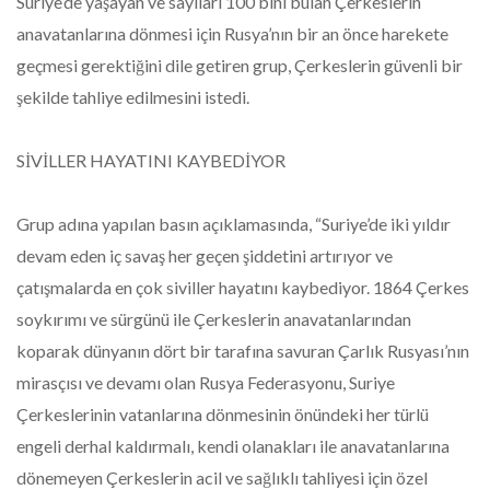
Suriye’de yaşayan ve sayıları 100 bini bulan Çerkeslerin
anavatanlarına dönmesi için Rusya’nın bir an önce harekete
geçmesi gerektiğini dile getiren grup, Çerkeslerin güvenli bir
şekilde tahliye edilmesini istedi.
SİVİLLER HAYATINI KAYBEDİYOR
Grup adına yapılan basın açıklamasında, “Suriye’de iki yıldır
devam eden iç savaş her geçen şiddetini artırıyor ve
çatışmalarda en çok siviller hayatını kaybediyor. 1864 Çerkes
soykırımı ve sürgünü ile Çerkeslerin anavatanlarından
koparak dünyanın dört bir tarafına savuran Çarlık Rusyası’nın
mirasçısı ve devamı olan Rusya Federasyonu, Suriye
Çerkeslerinin vatanlarına dönmesinin önündeki her türlü
engeli derhal kaldırmalı, kendi olanakları ile anavatanlarına
dönemeyen Çerkeslerin acil ve sağlıklı tahliyesi için özel