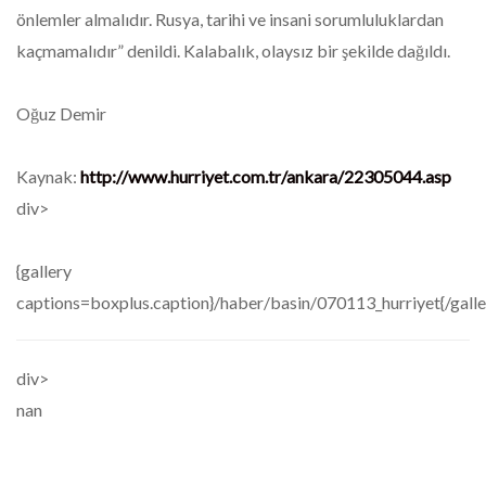
önlemler almalıdır. Rusya, tarihi ve insani sorumluluklardan
kaçmamalıdır” denildi. Kalabalık, olaysız bir şekilde dağıldı.
Oğuz Demir
Kaynak:
http://www.hurriyet.com.tr/ankara/22305044.asp
div>
{gallery
captions=boxplus.caption}/haber/basin/070113_hurriyet{/galle
div>
nan