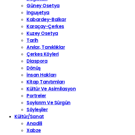
Güney Osetya
İnguşetya
Kabardey-Balkar
Karaçay-Çerkes
Kuzey Osetya
Tarih
Anılar, Tanıklıklar
Çerkes Köyleri
Diaspora
Dönüş
İnsan Hakları
Kitap Tanıtımları
Kültür Ve Asimilasyon
Portreler
Soykırım Ve Sürgün
Söyleşiler
Kültür/Sanat
Anadili
Xabze