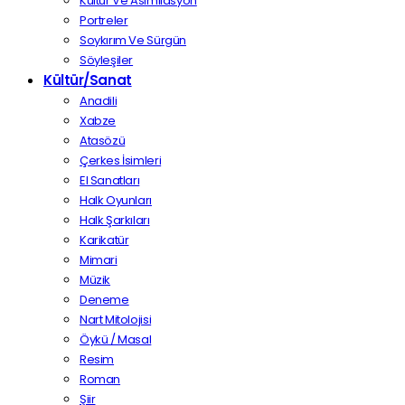
Kültür Ve Asimilasyon
Portreler
Soykırım Ve Sürgün
Söyleşiler
Kültür/Sanat
Anadili
Xabze
Atasözü
Çerkes İsimleri
El Sanatları
Halk Oyunları
Halk Şarkıları
Karikatür
Mimari
Müzik
Deneme
Nart Mitolojisi
Öykü / Masal
Resim
Roman
Şiir