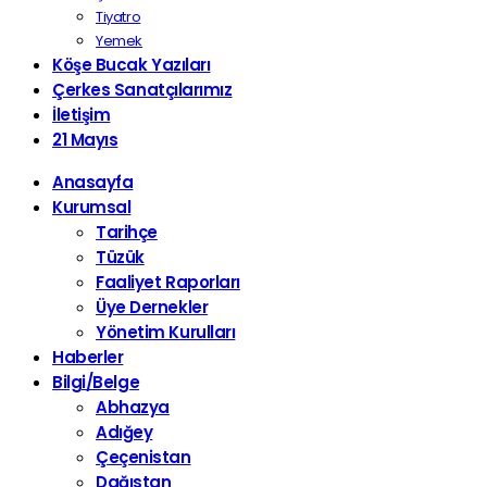
Tiyatro
Yemek
Köşe Bucak Yazıları
Çerkes Sanatçılarımız
İletişim
21 Mayıs
Anasayfa
Kurumsal
Tarihçe
Tüzük
Faaliyet Raporları
Üye Dernekler
Yönetim Kurulları
Haberler
Bilgi/Belge
Abhazya
Adığey
Çeçenistan
Dağıstan