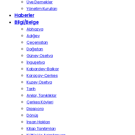
Üye Dernekler
Yönetim Kurulları
Haberler
Bilgi/Belge
Abhazya
Adığey
Çeçenistan
Dağıstan
Güney Osetya
İnguşetya
Kabardey-Balkar
Karaçay-Çerkes
Kuzey Osetya
Tarih
Anılar, Tanıklıklar
Çerkes Köyleri
Diaspora
Dönüş
İnsan Hakları
Kitap Tanıtımları