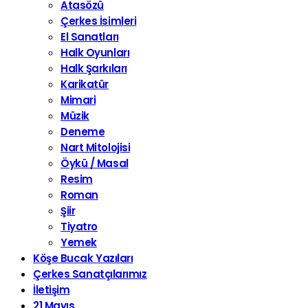
Atasözü
Çerkes İsimleri
El Sanatları
Halk Oyunları
Halk Şarkıları
Karikatür
Mimari
Müzik
Deneme
Nart Mitolojisi
Öykü / Masal
Resim
Roman
Şiir
Tiyatro
Yemek
Köşe Bucak Yazıları
Çerkes Sanatçılarımız
İletişim
21 Mayıs