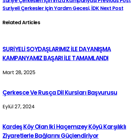
Suriye Çerkesleri Için İmza Kampanyası
Previous Post
Suriyeli Çerkesler Için Yardım Gecesi, İDK
Next Post
Related Articles
SURİYELİ SOYDAŞLARIMIZ İLE DAYANIŞMA
KAMPANYAMIZ BAŞARI İLE TAMAMLANDI
Mart 28, 2025
Çerkesce Ve Rusça Dil Kursları Başvurusu
Eylül 27, 2024
Kardeş Köy Olan Iki Haçemızey Köyü Karşılıklı
Ziyaretlerle Bağlarını Güçlendiriyor