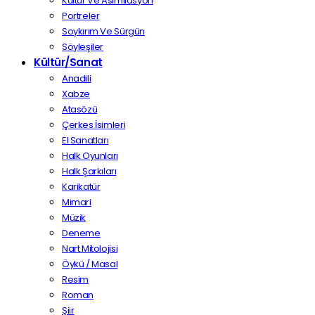
Kültür Ve Asimilasyon
Portreler
Soykırım Ve Sürgün
Söyleşiler
Kültür/Sanat
Anadili
Xabze
Atasözü
Çerkes İsimleri
El Sanatları
Halk Oyunları
Halk Şarkıları
Karikatür
Mimari
Müzik
Deneme
Nart Mitolojisi
Öykü / Masal
Resim
Roman
Şiir