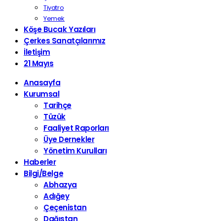
Tiyatro
Yemek
Köşe Bucak Yazıları
Çerkes Sanatçılarımız
İletişim
21 Mayıs
Anasayfa
Kurumsal
Tarihçe
Tüzük
Faaliyet Raporları
Üye Dernekler
Yönetim Kurulları
Haberler
Bilgi/Belge
Abhazya
Adığey
Çeçenistan
Dağıstan