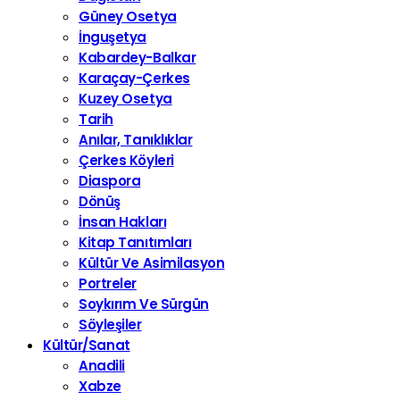
Güney Osetya
İnguşetya
Kabardey-Balkar
Karaçay-Çerkes
Kuzey Osetya
Tarih
Anılar, Tanıklıklar
Çerkes Köyleri
Diaspora
Dönüş
İnsan Hakları
Kitap Tanıtımları
Kültür Ve Asimilasyon
Portreler
Soykırım Ve Sürgün
Söyleşiler
Kültür/Sanat
Anadili
Xabze