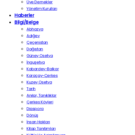
Üye Dernekler
Yönetim Kurulları
Haberler
Bilgi/Belge
Abhazya
Adığey
Çeçenistan
Dağıstan
Güney Osetya
İnguşetya
Kabardey-Balkar
Karaçay-Çerkes
Kuzey Osetya
Tarih
Anılar, Tanıklıklar
Çerkes Köyleri
Diaspora
Dönüş
İnsan Hakları
Kitap Tanıtımları