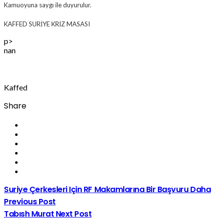
Kamuoyuna saygı ile duyurulur.
KAFFED SURİYE KRİZ MASASI
p>
nan
Kaffed
Share
Suriye Çerkesleri Için RF Makamlarına Bir Başvuru Daha
Previous Post
Tabısh Murat
Next Post