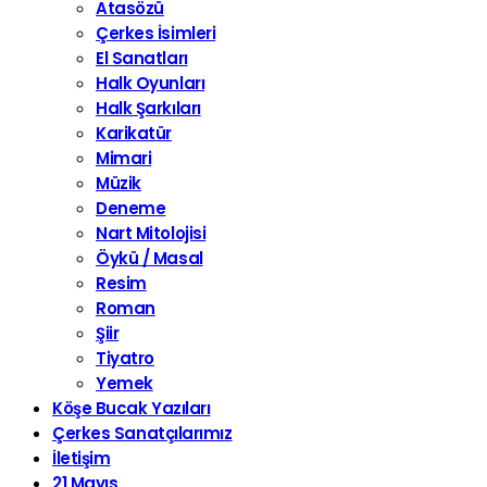
Atasözü
Çerkes İsimleri
El Sanatları
Halk Oyunları
Halk Şarkıları
Karikatür
Mimari
Müzik
Deneme
Nart Mitolojisi
Öykü / Masal
Resim
Roman
Şiir
Tiyatro
Yemek
Köşe Bucak Yazıları
Çerkes Sanatçılarımız
İletişim
21 Mayıs