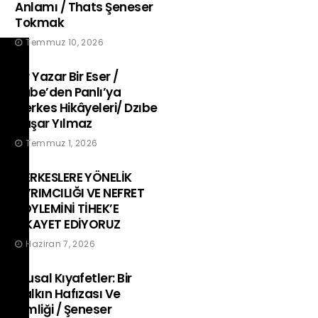
Anlamı / Thats Şeneser
Tokmak
Temmuz 10, 2026
Bir Yazar Bir Eser /
Tube’den Panlı’ya
Çerkes Hikâyeleri/ Dzıbe
Yaşar Yılmaz
Temmuz 1, 2026
ÇERKESLERE YÖNELİK
AYRIMCILIĞI VE NEFRET
SÖYLEMİNİ TİHEK’E
ŞİKAYET EDİYORUZ
Haziran 7, 2026
Ulusal Kıyafetler: Bir
Halkın Hafızası Ve
Kimliği / Şeneser