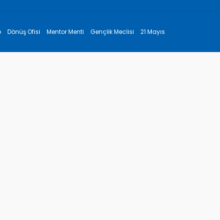
p
Dönüş Ofisi
Mentor Menti
Gençlik Meclisi
21 Mayıs