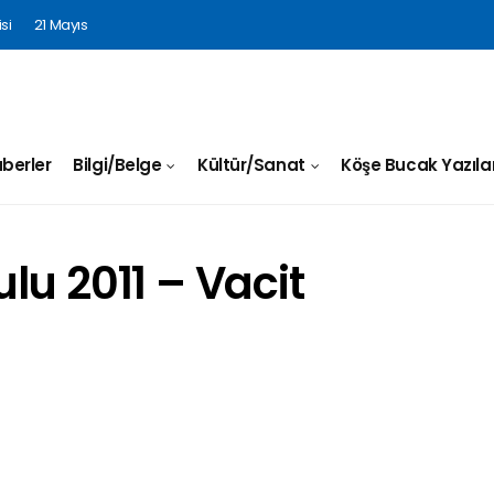
si
21 Mayıs
berler
Bilgi/Belge
Kültür/Sanat
Köşe Bucak Yazılar
lu 2011 – Vacit