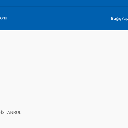
YONU
Bağış Ya
-İSTANBUL