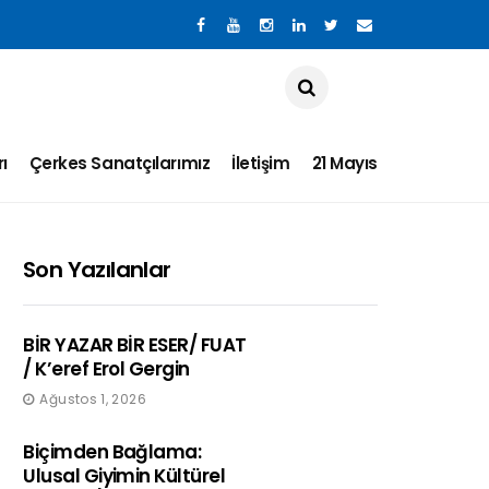
×
×
×
×
×
×
×
×
×
×
×
×
×
×
×
×
×
×
×
×
×
×
×
×
×
×
×
×
×
×
×
×
ı
Çerkes Sanatçılarımız
İletişim
21 Mayıs
Son Yazılanlar
BİR YAZAR BİR ESER/ FUAT
/ K’eref Erol Gergin
Ağustos 1, 2026
Biçimden Bağlama:
Ulusal Giyimin Kültürel