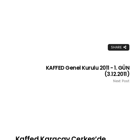
SHARE
KAFFED Genel Kurulu 2011 - 1. GÜN
(3.12.2011)
Next Post
Kaffed Karaçay Çerkes’de..