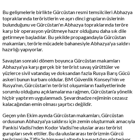
Bu gelişmelerle birlikte Gürcüstan resmi temsilcileri Abhazya
topraklarında teröristlerin ve aşırı dinci grupların üslerinin
bulunduğunu ve Gürcüstan'ın Abhazya topraklarında teröre
karşı bir operasyon yürütmeye hazır olduğunu daha sık dile
getirmeye başladılar. Bu şekilde propagandayla Gürcüstan
makamları, terörle mücadele bahanesiyle Abhazya'ya saldırı
hazırlığı yapıyorlar.
Savaştan sonraki dönem boyunca Gürcüstan makamları
Abhazya'ya karşı gerçek bir terörist savaş yürüttüler ve
yüzlerce sivil vatandaş ve doksandan fazla Rusya Barış Gücü
askeri bunun kurbanı oldular. BM Güvenlik Konseyi'nin ve
Rusya'nın, Gürcüstan'ın terörist oluşumların faaliyetlerinde
sorumlu olduğunu açıklamalarına rağmen, Gürcüstan'a yönelik
hiçbir yaptırım uygulanmadı. Şevardnadze rejiminin cezasız
kalacağından emin olması şaşırtıcı değildir.
Geçen yılın Ekim ayında Gürcüstan makamları, Gürcüstan
ordusunun Abhazya'ya saldırısı için zemin oluşturmak amacıyla
Pankisi Vadisi'nden Kodor Vadisi'ne uluslar arası terörist
gurupları sevk ettiler. Bu da uluslararası terörizmin Gürcü
terörizmi ile Tiflis'in himayesi altında kaynaştığını gösteriyor.