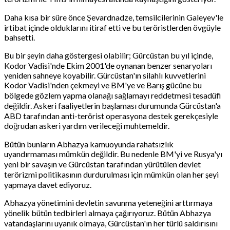
Daha kısa bir süre önce Şevardnadze, temsilcilerinin Galeyev'le
irtibat içinde olduklarını itiraf etti ve bu teröristlerden övgüyle
bahsetti.
Bu bir şeyin daha göstergesi olabilir; Gürcüstan bu yıl içinde,
Kodor Vadisi'nde Ekim 2001'de oynanan benzer senaryoları
yeniden sahneye koyabilir. Gürcüstan'ın silahlı kuvvetlerini
Kodor Vadisi'nden çekmeyi ve BM'ye ve Barış gücüne bu
bölgede gözlem yapma olanağı sağlamayı reddetmesi tesadüfi
değildir. Askeri faaliyetlerin başlaması durumunda Gürcüstan'a
ABD tarafından anti-terörist operasyona destek gerekçesiyle
doğrudan askeri yardım verileceği muhtemeldir.
Bütün bunların Abhazya kamuoyunda rahatsızlık
uyandırmaması mümkün değildir. Bu nedenle BM'yi ve Rusya'yı
yeni bir savaşın ve Gürcüstan tarafından yürütülen devlet
terörizmi politikasının durdurulması için mümkün olan her şeyi
yapmaya davet ediyoruz.
Abhazya yönetimini devletin savunma yeteneğini arttırmaya
yönelik bütün tedbirleri almaya çağırıyoruz. Bütün Abhazya
vatandaşlarını uyanık olmaya, Gürcüstan'ın her türlü saldırısını