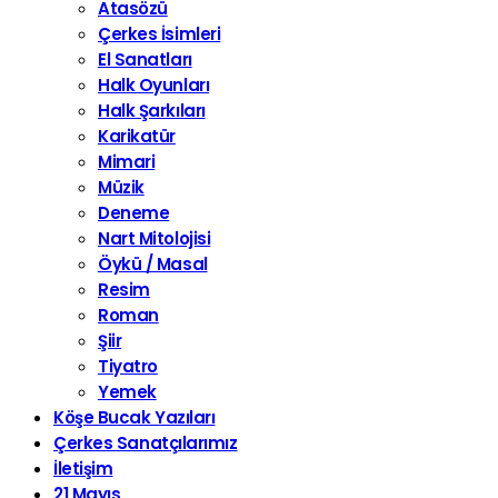
Atasözü
Çerkes İsimleri
El Sanatları
Halk Oyunları
Halk Şarkıları
Karikatür
Mimari
Müzik
Deneme
Nart Mitolojisi
Öykü / Masal
Resim
Roman
Şiir
Tiyatro
Yemek
Köşe Bucak Yazıları
Çerkes Sanatçılarımız
İletişim
21 Mayıs