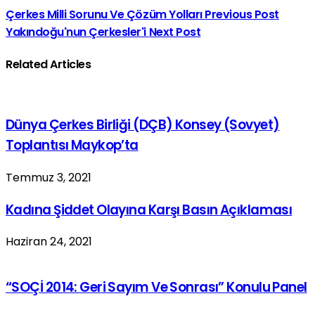
Çerkes Milli Sorunu Ve Çözüm Yolları
Previous Post
Yakındoğu'nun Çerkesler'i
Next Post
Related Articles
Dünya Çerkes Birliği (DÇB) Konsey (Sovyet)
Toplantısı Maykop’ta
Temmuz 3, 2021
Kadına Şiddet Olayına Karşı Basın Açıklaması
Haziran 24, 2021
“SOÇİ 2014: Geri Sayım Ve Sonrası” Konulu Panel