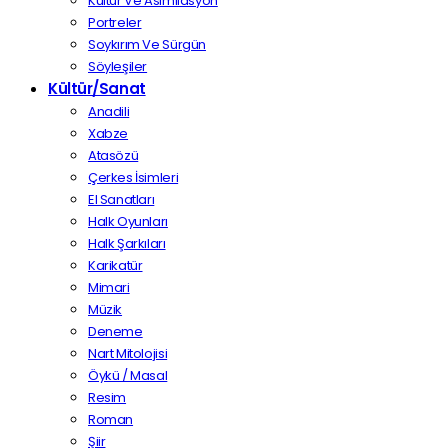
Kültür Ve Asimilasyon
Portreler
Soykırım Ve Sürgün
Söyleşiler
Kültür/Sanat
Anadili
Xabze
Atasözü
Çerkes İsimleri
El Sanatları
Halk Oyunları
Halk Şarkıları
Karikatür
Mimari
Müzik
Deneme
Nart Mitolojisi
Öykü / Masal
Resim
Roman
Şiir