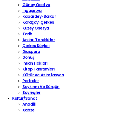
Güney Osetya
İnguşetya
Kabardey-Balkar
Karaçay-Çerkes
Kuzey Osetya
Tarih
Anılar, Tanıklıklar
Çerkes Köyleri
Diaspora
Dönüş
İnsan Hakları
Kitap Tanıtımları
Kültür Ve Asimilasyon
Portreler
Soykırım Ve Sürgün
Söyleşiler
Kültür/Sanat
Anadili
Xabze