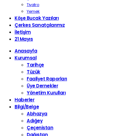
Tiyatro
Yemek
Köşe Bucak Yazıları
Çerkes Sanatçılarımız
İletişim
21 Mayıs
Anasayfa
Kurumsal
Tarihçe
Tüzük
Faaliyet Raporları
Üye Dernekler
Yönetim Kurulları
Haberler
Bilgi/Belge
Abhazya
Adığey
Çeçenistan
Dağıstan