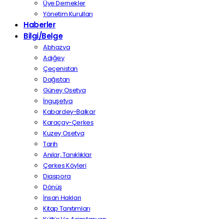
Üye Dernekler
Yönetim Kurulları
Haberler
Bilgi/Belge
Abhazya
Adığey
Çeçenistan
Dağıstan
Güney Osetya
İnguşetya
Kabardey-Balkar
Karaçay-Çerkes
Kuzey Osetya
Tarih
Anılar, Tanıklıklar
Çerkes Köyleri
Diaspora
Dönüş
İnsan Hakları
Kitap Tanıtımları