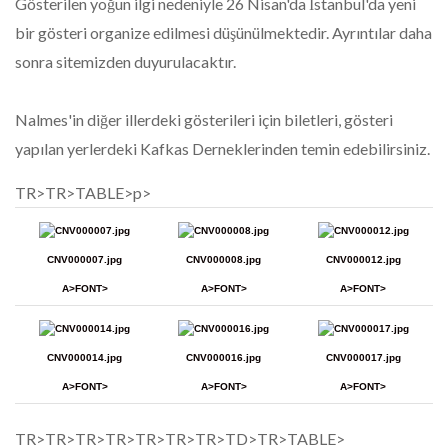
Gösterilen yoğun ilgi nedeniyle 26 Nisan'da İstanbul'da yeni
bir gösteri organize edilmesi düşünülmektedir. Ayrıntılar daha
sonra sitemizden duyurulacaktır.
Nalmes'in diğer illerdeki gösterileri için biletleri, gösteri
yapılan yerlerdeki Kafkas Derneklerinden temin edebilirsiniz.
TR>TR>TABLE>p>
CNV000007.jpg
CNV000008.jpg
CNV000012.jpg
A>FONT>
A>FONT>
A>FONT>
CNV000014.jpg
CNV000016.jpg
CNV000017.jpg
A>FONT>
A>FONT>
A>FONT>
TR>TR>TR>TR>TR>TR>TR>TD>TR>TABLE>