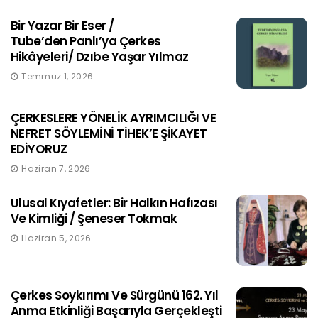
Bir Yazar Bir Eser /
Tube’den Panlı’ya Çerkes
Hikâyeleri/ Dzıbe Yaşar Yılmaz
Temmuz 1, 2026
ÇERKESLERE YÖNELİK AYRIMCILIĞI VE
NEFRET SÖYLEMİNİ TİHEK’E ŞİKAYET
EDİYORUZ
Haziran 7, 2026
Ulusal Kıyafetler: Bir Halkın Hafızası
Ve Kimliği / Şeneser Tokmak
Haziran 5, 2026
Çerkes Soykırımı Ve Sürgünü 162. Yıl
Anma Etkinliği Başarıyla Gerçekleşti