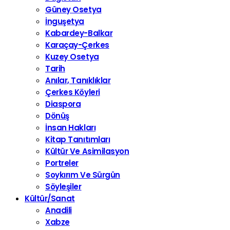
Güney Osetya
İnguşetya
Kabardey-Balkar
Karaçay-Çerkes
Kuzey Osetya
Tarih
Anılar, Tanıklıklar
Çerkes Köyleri
Diaspora
Dönüş
İnsan Hakları
Kitap Tanıtımları
Kültür Ve Asimilasyon
Portreler
Soykırım Ve Sürgün
Söyleşiler
Kültür/Sanat
Anadili
Xabze