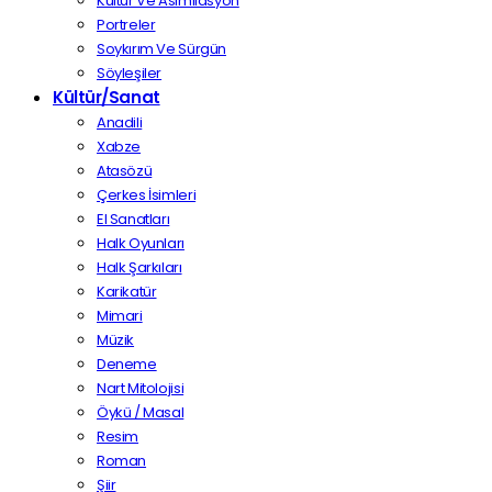
Kültür Ve Asimilasyon
Portreler
Soykırım Ve Sürgün
Söyleşiler
Kültür/Sanat
Anadili
Xabze
Atasözü
Çerkes İsimleri
El Sanatları
Halk Oyunları
Halk Şarkıları
Karikatür
Mimari
Müzik
Deneme
Nart Mitolojisi
Öykü / Masal
Resim
Roman
Şiir