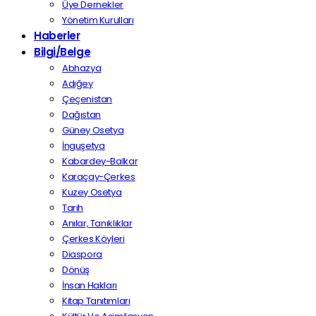
Üye Dernekler
Yönetim Kurulları
Haberler
Bilgi/Belge
Abhazya
Adığey
Çeçenistan
Dağıstan
Güney Osetya
İnguşetya
Kabardey-Balkar
Karaçay-Çerkes
Kuzey Osetya
Tarih
Anılar, Tanıklıklar
Çerkes Köyleri
Diaspora
Dönüş
İnsan Hakları
Kitap Tanıtımları