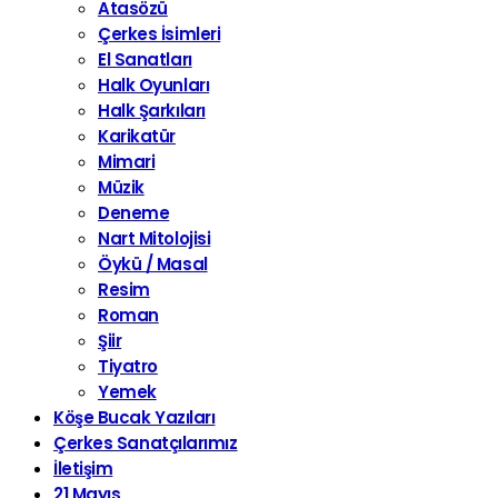
Atasözü
Çerkes İsimleri
El Sanatları
Halk Oyunları
Halk Şarkıları
Karikatür
Mimari
Müzik
Deneme
Nart Mitolojisi
Öykü / Masal
Resim
Roman
Şiir
Tiyatro
Yemek
Köşe Bucak Yazıları
Çerkes Sanatçılarımız
İletişim
21 Mayıs