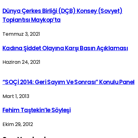
Dünya Çerkes Birliği (DÇB) Konsey (Sovyet)
Toplantısı Maykop’ta
Temmuz 3, 2021
Kadına Şiddet Olayına Karşı Basın Açıklaması
Haziran 24, 2021
“SOÇİ 2014: Geri Sayım Ve Sonrası” Konulu Panel
Mart 1, 2013
Fehim Taştekin’le Söyleşi
Ekim 29, 2012