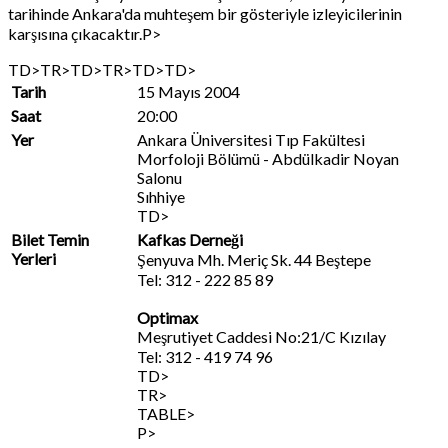
tarihinde Ankara'da muhteşem bir gösteriyle izleyicilerinin
karşısına çıkacaktır.P>
TD>TR>TD>TR>TD>TD>
Tarih
15 Mayıs 2004
Saat
20:00
Yer
Ankara Üniversitesi Tıp Fakültesi
Morfoloji Bölümü - Abdülkadir Noyan
Salonu
Sıhhiye
TD>
Bilet Temin
Kafkas Derneği
Yerleri
Şenyuva Mh. Meriç Sk. 44 Beştepe
Tel: 312 - 222 85 89
Optimax
Meşrutiyet Caddesi No:21/C Kızılay
Tel: 312 - 419 74 96
TD>
TR>
TABLE>
P>