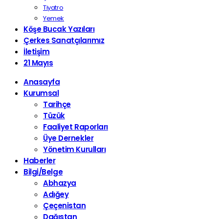
Tiyatro
Yemek
Köşe Bucak Yazıları
Çerkes Sanatçılarımız
İletişim
21 Mayıs
Anasayfa
Kurumsal
Tarihçe
Tüzük
Faaliyet Raporları
Üye Dernekler
Yönetim Kurulları
Haberler
Bilgi/Belge
Abhazya
Adığey
Çeçenistan
Dağıstan