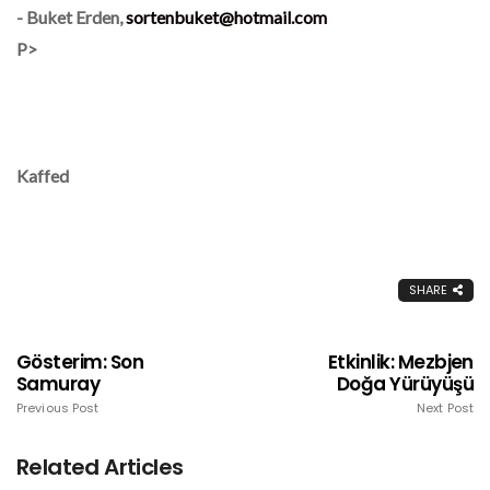
- Buket Erden,
sortenbuket@hotmail.com
P>
Kaffed
SHARE
Gösterim: Son
Etkinlik: Mezbjen
Samuray
Doğa Yürüyüşü
Previous Post
Next Post
Related Articles