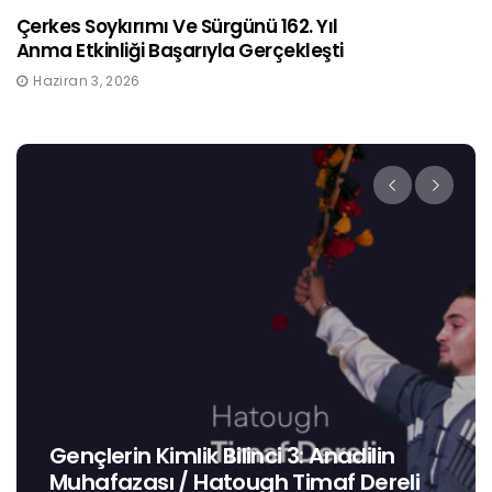
Çerkes Soykırımı Ve Sürgünü 162. Yıl
Anma Etkinliği Başarıyla Gerçekleşti
Haziran 3, 2026
in Kimlik Bilinci 3: Anadilin
Bir Avuç D
zası / Hatough Timaf Dereli
/ Sine Ak