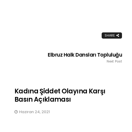
Bir Avuç Dağlı, Birbirine
Sahip Çıkmalı / Sine Akbay
SHARE
Kasım 19, 2025
Elbruz Halk Dansları Topluluğu
Next Post
Kadına Şiddet Olayına Karşı
Basın Açıklaması
Haziran 24, 2021