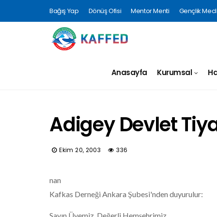
Bağış Yap
Dönüş Ofisi
Mentor Menti
Gençlik Mecli
Anasayfa
Kurumsal
Ha
Adigey Devlet Tiy
Ekim 20, 2003
336
nan
Kafkas Derneği Ankara Şubesi'nden duyurulur:
Sayın Üyemiz, Değerli Hemşehrimiz,