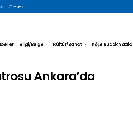
si
21 Mayıs
berler
Bilgi/Belge
Kültür/Sanat
Köşe Bucak Yazılar
atrosu Ankara’da