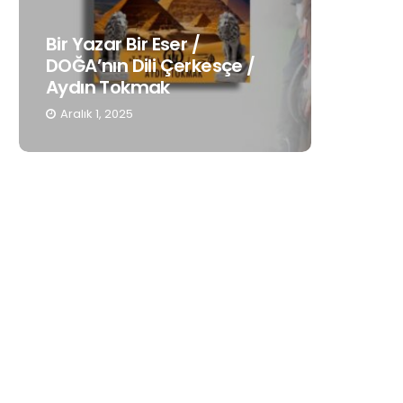
Bir Yazar Bir Eser /
Gençleri
DOĞA’nın Dili Çerkesçe /
Anadili
Aydın Tokmak
Hatoug
Aralık 1, 2025
Kasım 19