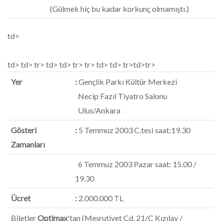
(Gülmek hiç bu kadar korkunç olmamıştı.)
td>
td> td> tr> td> td> tr> tr> td> td> tr>td>tr>
Yer
:
Gençlik Parkı Kültür Merkezi
Necip Fazıl Tiyatro Salonu
Ulus/Ankara
Gösteri
:
5 Temmuz 2003 C.tesi saat:19.30
Zamanları
6 Temmuz 2003 Pazar saat: 15.00 /
19.30
Ücret
:
2.000.000 TL
Biletler
Optimax
'tan (Meşrutiyet Cd. 21/C Kızılay /