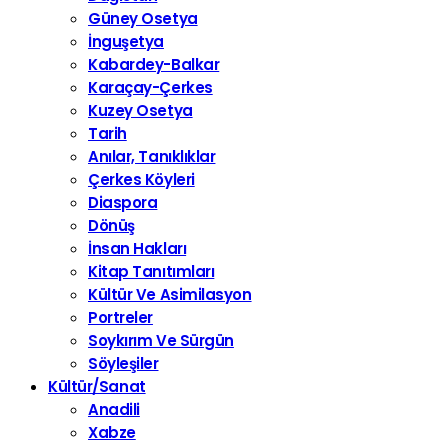
Güney Osetya
İnguşetya
Kabardey-Balkar
Karaçay-Çerkes
Kuzey Osetya
Tarih
Anılar, Tanıklıklar
Çerkes Köyleri
Diaspora
Dönüş
İnsan Hakları
Kitap Tanıtımları
Kültür Ve Asimilasyon
Portreler
Soykırım Ve Sürgün
Söyleşiler
Kültür/Sanat
Anadili
Xabze