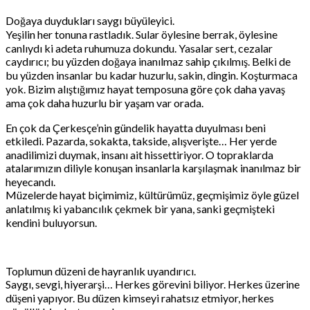
Doğaya duydukları saygı büyüleyici.
Yeşilin her tonuna rastladık. Sular öylesine berrak, öylesine
canlıydı ki adeta ruhumuza dokundu. Yasalar sert, cezalar
caydırıcı; bu yüzden doğaya inanılmaz sahip çıkılmış. Belki de
bu yüzden insanlar bu kadar huzurlu, sakin, dingin. Koşturmaca
yok. Bizim alıştığımız hayat temposuna göre çok daha yavaş
ama çok daha huzurlu bir yaşam var orada.
En çok da Çerkesçe’nin gündelik hayatta duyulması beni
etkiledi. Pazarda, sokakta, takside, alışverişte… Her yerde
anadilimizi duymak, insanı ait hissettiriyor. O topraklarda
atalarımızın diliyle konuşan insanlarla karşılaşmak inanılmaz bir
heyecandı.
Müzelerde hayat biçimimiz, kültürümüz, geçmişimiz öyle güzel
anlatılmış ki yabancılık çekmek bir yana, sanki geçmişteki
kendini buluyorsun.
Toplumun düzeni de hayranlık uyandırıcı.
Saygı, sevgi, hiyerarşi… Herkes görevini biliyor. Herkes üzerine
düşeni yapıyor. Bu düzen kimseyi rahatsız etmiyor, herkes