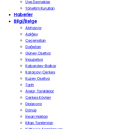
Üye Dernekler
Yönetim Kurulları
Haberler
Bilgi/Belge
Abhazya
Adığey
Çeçenistan
Dağıstan
Güney Osetya
İnguşetya
Kabardey-Balkar
Karaçay-Çerkes
Kuzey Osetya
Tarih
Anılar, Tanıklıklar
Çerkes Köyleri
Diaspora
Dönüş
İnsan Hakları
Kitap Tanıtımları