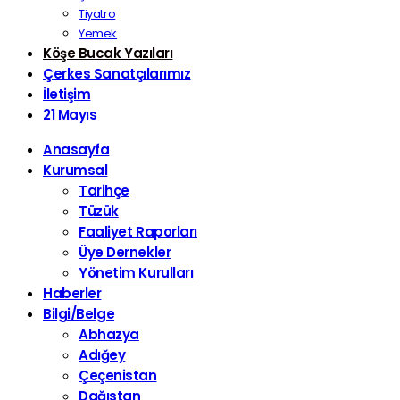
Tiyatro
Yemek
Köşe Bucak Yazıları
Çerkes Sanatçılarımız
İletişim
21 Mayıs
Anasayfa
Kurumsal
Tarihçe
Tüzük
Faaliyet Raporları
Üye Dernekler
Yönetim Kurulları
Haberler
Bilgi/Belge
Abhazya
Adığey
Çeçenistan
Dağıstan