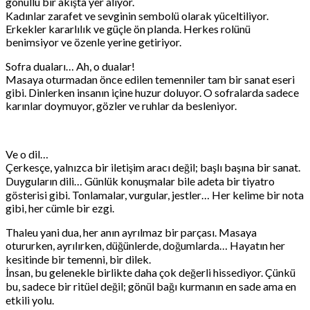
gönüllü bir akışta yer alıyor.
Kadınlar zarafet ve sevginin sembolü olarak yüceltiliyor.
Erkekler kararlılık ve güçle ön planda. Herkes rolünü
benimsiyor ve özenle yerine getiriyor.
Sofra duaları… Ah, o dualar!
Masaya oturmadan önce edilen temenniler tam bir sanat eseri
gibi. Dinlerken insanın içine huzur doluyor. O sofralarda sadece
karınlar doymuyor, gözler ve ruhlar da besleniyor.
Ve o dil…
Çerkesçe, yalnızca bir iletişim aracı değil; başlı başına bir sanat.
Duyguların dili… Günlük konuşmalar bile adeta bir tiyatro
gösterisi gibi. Tonlamalar, vurgular, jestler… Her kelime bir nota
gibi, her cümle bir ezgi.
Thaleu yani dua, her anın ayrılmaz bir parçası. Masaya
otururken, ayrılırken, düğünlerde, doğumlarda… Hayatın her
kesitinde bir temenni, bir dilek.
İnsan, bu gelenekle birlikte daha çok değerli hissediyor. Çünkü
bu, sadece bir ritüel değil; gönül bağı kurmanın en sade ama en
etkili yolu.