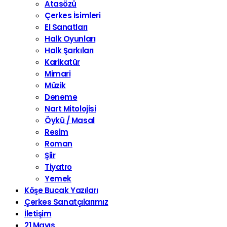
Atasözü
Çerkes İsimleri
El Sanatları
Halk Oyunları
Halk Şarkıları
Karikatür
Mimari
Müzik
Deneme
Nart Mitolojisi
Öykü / Masal
Resim
Roman
Şiir
Tiyatro
Yemek
Köşe Bucak Yazıları
Çerkes Sanatçılarımız
İletişim
21 Mayıs