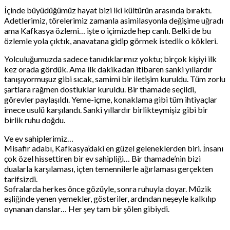
İçinde büyüdüğümüz hayat bizi iki kültürün arasında bıraktı.
Adetlerimiz, törelerimiz zamanla asimilasyonla değişime uğradı
ama Kafkasya özlemi… işte o içimizde hep canlı. Belki de bu
özlemle yola çıktık, anavatana gidip görmek istedik o kökleri.
Yolculuğumuzda sadece tanıdıklarımız yoktu; birçok kişiyi ilk
kez orada gördük. Ama ilk dakikadan itibaren sanki yıllardır
tanışıyormuşuz gibi sıcak, samimi bir iletişim kuruldu. Tüm zorlu
şartlara rağmen dostluklar kuruldu. Bir thamade seçildi,
görevler paylaşıldı. Yeme-içme, konaklama gibi tüm ihtiyaçlar
imece usulü karşılandı. Sanki yıllardır birlikteymişiz gibi bir
birlik ruhu doğdu.
Ve ev sahiplerimiz…
Misafir adabı, Kafkasya’daki en güzel geleneklerden biri. İnsanı
çok özel hissettiren bir ev sahipliği… Bir thamade’nin bizi
dualarla karşılaması, içten temennilerle ağırlaması gerçekten
tarifsizdi.
Sofralarda herkes önce gözüyle, sonra ruhuyla doyar. Müzik
eşliğinde yenen yemekler, gösteriler, ardından neşeyle kalkılıp
oynanan danslar… Her şey tam bir şölen gibiydi.