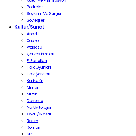
Kültür Ve Asimilasyon
Portreler
Soykırım Ve Sürgün
Söyleşiler
Kültür/Sanat
Anadili
Xabze
Atasözü
Çerkes İsimleri
El Sanatları
Halk Oyunları
Halk Şarkıları
Karikatür
Mimari
Müzik
Deneme
Nart Mitolojisi
Öykü / Masal
Resim
Roman
Şiir