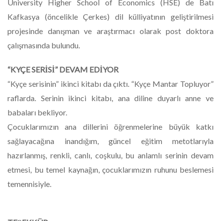
University Higher School of Economics (HSE) de Batı
Kafkasya (öncelikle Çerkes) dil külliyatının geliştirilmesi
projesinde danışman ve araştırmacı olarak post doktora
çalışmasında bulundu.
“KYÇE SERİSİ” DEVAM EDİYOR
“Kyçe serisinin” ikinci kitabı da çıktı. “Kyçe Mantar Topluyor”
raflarda. Serinin ikinci kitabı, ana diline duyarlı anne ve
babaları bekliyor.
Çocuklarımızın ana dillerini öğrenmelerine büyük katkı
sağlayacağına inandığım, güncel eğitim metotlarıyla
hazırlanmış, renkli, canlı, coşkulu, bu anlamlı serinin devam
etmesi, bu temel kaynağın, çocuklarımızın ruhunu beslemesi
temennisiyle.