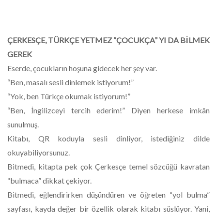
ÇERKESÇE, TÜRKÇE YETMEZ “ÇOCUKÇA” YI DA BİLMEK
GEREK
Eserde, çocukların hoşuna gidecek her şey var.
“Ben, masalı sesli dinlemek istiyorum!”
“Yok, ben Türkçe okumak istiyorum!”
“Ben, İngilizceyi tercih ederim!” Diyen herkese imkân
sunulmuş.
Kitabı, QR koduyla sesli dinliyor, istediğiniz dilde
okuyabiliyorsunuz.
Bitmedi, kitapta pek çok Çerkesçe temel sözcüğü kavratan
“bulmaca” dikkat çekiyor.
Bitmedi, eğlendirirken düşündüren ve öğreten “yol bulma”
sayfası, kayda değer bir özellik olarak kitabı süslüyor. Yani,