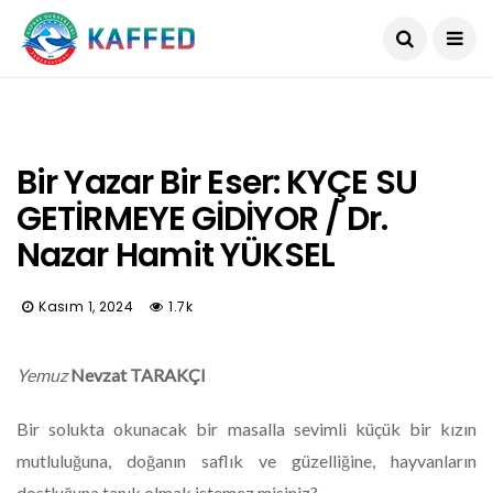
Bir Yazar Bir Eser: KYÇE SU
GETİRMEYE GİDİYOR / Dr.
Nazar Hamit YÜKSEL
Kasım 1, 2024
1.7k
Yemuz
Nevzat TARAKÇI
Bir solukta okunacak bir masalla sevimli küçük bir kızın
mutluluğuna, doğanın saflık ve güzelliğine, hayvanların
dostluğuna tanık olmak istemez misiniz?