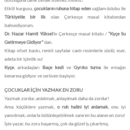
Etkili kurgusu,
çocukların ruhuna hitap eden
sağlam üslubu ile
Türkiye’de bir ilk
olan Çerkesçe masal kitabından
bahsediyorum.
Dr. Nazar Hamit Yüksel
’in Çerkesçe masal kitabı /
“Kyçe Su
Getirmeye Gidiyor”
dan.
Kitap ofset baskı, renkli sayfalar canlı resimlerle süslü; eser,
adeta bir içimlik su!
Kyçe
, arkadaşları
Baçe kedi
ve
Gyrıko turna
ile ırmağın
kenarına gidiyor ve serüven başlıyor.
ÇOCUKLAR İÇİN YAZMAK EN ZORU
Yazmak zordur, anlatmak, anlaşılmak daha da zordur!
Ama küçüklere yazmak,
o ruh halini iyi anlamak
, onu iyi
yansıtmak, onlarla bütünleşebilmek sanırım bu alanın en zoru!
İşte yazar, bu zoru başarmış, çok da güzel iş çıkartmış.