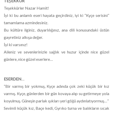
TEŞEKKÜR
Teşekkürler Nazar Hamit!
İyi ki bu anlamlı eseri hayata geçirdiniz, iyi ki “Kyçe serisini”
tamamlama azmindesiniz.
Bu kültüre ilginiz, duyarlılığınız, ana dili konusundaki üstün
gayretiniz alkışa değer.
İyi ki varsınız!
Aileniz ve sevenlerinizle sağlık ve huzur içinde nice güzel
günlere, nice güzel eserlere…
ESERDEN
…
“Bir varmış bir yokmuş, Kyçe adında çok zeki küçük bir kız
varmış. Kyçe, günlerden bir gün kovaya alıp su getirmeye yola
koyulmuş. Güneşin parlak ışıkları yeri göğü aydınlatıyormuş…”
Sevimli küçük kız, Baçe kedi, Gyrıko turna ve balıkların sıcak