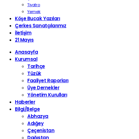
Tiyatro
Yemek
Köşe Bucak Yazıları
Çerkes Sanatçılarımız
İletişim
21 Mayıs
Anasayfa
Kurumsal
Tarihçe
Tüzük
Faaliyet Raporları
Üye Dernekler
Yönetim Kurulları
Haberler
Bilgi/Belge
Abhazya
Adığey
Çeçenistan
Dağıstan