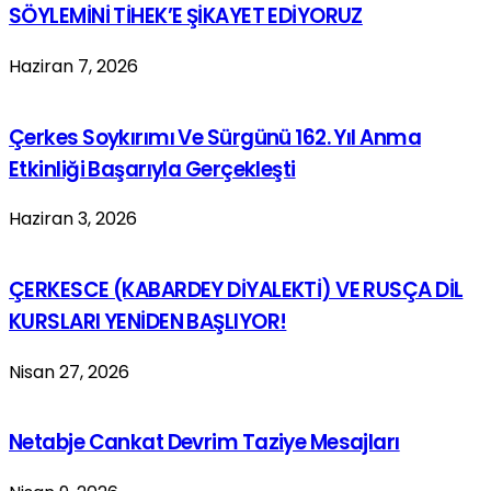
SÖYLEMİNİ TİHEK’E ŞİKAYET EDİYORUZ
Haziran 7, 2026
Çerkes Soykırımı Ve Sürgünü 162. Yıl Anma
Etkinliği Başarıyla Gerçekleşti
Haziran 3, 2026
ÇERKESCE (KABARDEY DİYALEKTİ) VE RUSÇA DİL
KURSLARI YENİDEN BAŞLIYOR!
Nisan 27, 2026
Netabje Cankat Devrim Taziye Mesajları