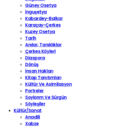
Güney Osetya
İnguşetya
Kabardey-Balkar
Karaçay-Çerkes
Kuzey Osetya
Tarih
Anılar, Tanıklıklar
Çerkes Köyleri
Diaspora
Dönüş
İnsan Hakları
Kitap Tanıtımları
Kültür Ve Asimilasyon
Portreler
Soykırım Ve Sürgün
Söyleşiler
Kültür/Sanat
Anadili
Xabze