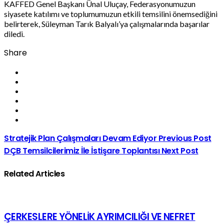
KAFFED Genel Başkanı Ünal Uluçay, Federasyonumuzun
siyasete katılımı ve toplumumuzun etkili temsilini önemsediğini
belirterek, Süleyman Tarık Balyalı’ya çalışmalarında başarılar
diledi.
Share
Stratejik Plan Çalışmaları Devam Ediyor
Previous Post
DÇB Temsilcilerimiz İle İstişare Toplantısı
Next Post
Related Articles
ÇERKESLERE YÖNELİK AYRIMCILIĞI VE NEFRET