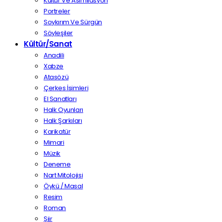
Kültür Ve Asimilasyon
Portreler
Soykırım Ve Sürgün
Söyleşiler
Kültür/Sanat
Anadili
Xabze
Atasözü
Çerkes İsimleri
El Sanatları
Halk Oyunları
Halk Şarkıları
Karikatür
Mimari
Müzik
Deneme
Nart Mitolojisi
Öykü / Masal
Resim
Roman
Şiir