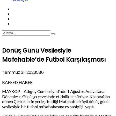
Dönüş Günü Vesilesiyle
Mafehable’de Futbol Karşılaşması
Temmuz 31, 2023
586
KAFFED HABER
MAYKOP – Adıgey Cumhuriyeti’nde 1 Ağustos Anavatana
Dönenlerin Günü çerçevesinde etkinlikler sürüyor. Kosova’dan
dönen Çerkeslerin yerleştirildiği Mafehable köyü dönüş günü
vesilesiyle bir futbol müsabakasına ev sahipliği yaptı.
Adigey Cumhuriyeti Ulusal İşler, Soydaşlarla İlişkiler ve Medya