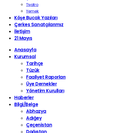
Tiyatro
Yemek
Köşe Bucak Yazıları
Çerkes Sanatçılarımız
İletişim
21 Mayıs
Anasayfa
Kurumsal
Tarihçe
Tüzük
Faaliyet Raporları
Üye Dernekler
Yönetim Kurulları
Haberler
Bilgi/Belge
Abhazya
Adığey
Çeçenistan
Dağıstan