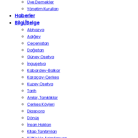
Üye Dernekler
Yönetim Kurulları
Haberler
Bilgi/Belge
Abhazya
Adığey
Çeçenistan
Dağıstan
Güney Osetya
İnguşetya
Kabardey-Balkar
Karaçay-Çerkes
Kuzey Osetya
Tarih
Anılar, Tanıklıklar
Çerkes Köyleri
Diaspora
Dönüş
İnsan Hakları
Kitap Tanıtımları