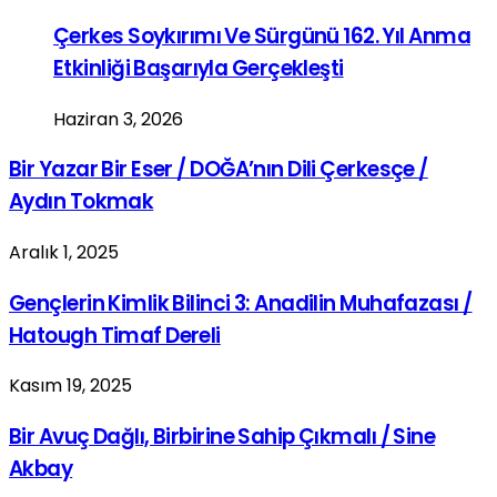
Çerkes Soykırımı Ve Sürgünü 162. Yıl Anma
Etkinliği Başarıyla Gerçekleşti
Haziran 3, 2026
Bir Yazar Bir Eser / DOĞA’nın Dili Çerkesçe /
Aydın Tokmak
Aralık 1, 2025
Gençlerin Kimlik Bilinci 3: Anadilin Muhafazası /
Hatough Timaf Dereli
Kasım 19, 2025
Bir Avuç Dağlı, Birbirine Sahip Çıkmalı / Sine
Akbay