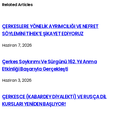
Related Articles
ÇERKESLERE YÖNELİK AYRIMCILIĞI VE NEFRET
SÖYLEMİNİ TİHEK’E ŞİKAYET EDİYORUZ
Haziran 7, 2026
Çerkes Soykırımı Ve Sürgünü 162. Yıl Anma
Etkinliği Başarıyla Gerçekleşti
Haziran 3, 2026
ÇERKESCE (KABARDEY DİYALEKTİ) VE RUSÇA DİL
KURSLARI YENİDEN BAŞLIYOR!