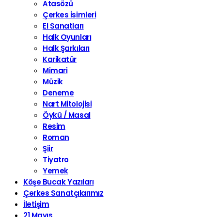
Atasözü
Çerkes İsimleri
El Sanatları
Halk Oyunları
Halk Şarkıları
Karikatür
Mimari
Müzik
Deneme
Nart Mitolojisi
Öykü / Masal
Resim
Roman
Şiir
Tiyatro
Yemek
Köşe Bucak Yazıları
Çerkes Sanatçılarımız
İletişim
21 Mayıs