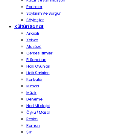
Kültür Ve Asimilasyon
Portreler
Soykırım Ve Sürgün
Söyleşiler
Kültür/Sanat
Anadili
Xabze
Atasözü
Çerkes İsimleri
El Sanatları
Halk Oyunları
Halk Şarkıları
Karikatür
Mimari
Müzik
Deneme
Nart Mitolojisi
Öykü / Masal
Resim
Roman
Şiir