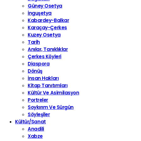
Güney Osetya
İnguşetya
Kabardey-Balkar
Karaçay-Çerkes
Kuzey Osetya
Tarih
Anılar, Tanıklıklar
Çerkes Köyleri
Diaspora
Dönüş
İnsan Hakları
Kitap Tanıtımları
Kültür Ve Asimilasyon
Portreler
Soykırım Ve Sürgün
Söyleşiler
Kültür/Sanat
Anadili
Xabze