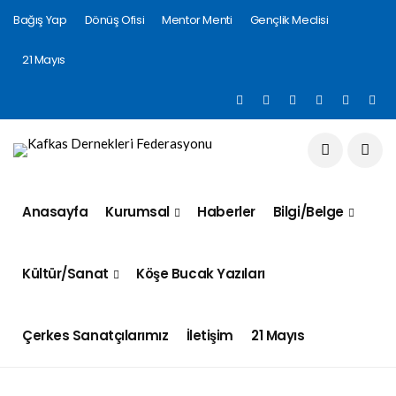
Bağış Yap
Dönüş Ofisi
Mentor Menti
Gençlik Meclisi
21 Mayıs
Anasayfa
Kurumsal
Haberler
Bilgi/Belge
Kültür/Sanat
Köşe Bucak Yazıları
Çerkes Sanatçılarımız
İletişim
21 Mayıs