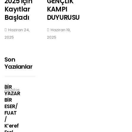
2025 İçin
GENÇLİK
Kayıtlar
KAMPI
Başladı
DUYURUSU
Haziran 24,
Haziran 19,
2025
2025
Son
Yazılanlar
BİR
Ağustos
YAZAR
1, 2026
BİR
ESER/
FUAT
/
K’eref