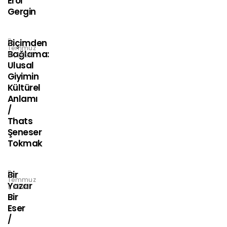
Erol
Gergin
Biçimden
Temmuz
Bağlama:
10, 2026
Ulusal
Giyimin
Kültürel
Anlamı
/
Thats
Şeneser
Tokmak
Bir
Temmuz
Yazar
1, 2026
Bir
Eser
/