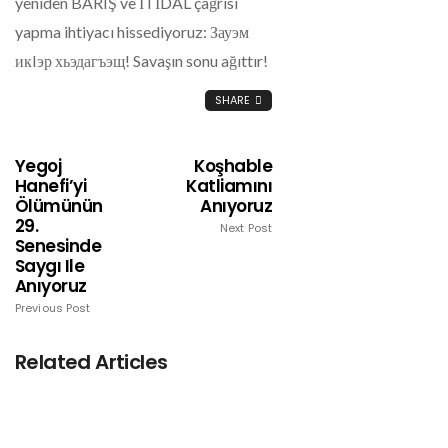
yeniden BARIŞ ve İTİDAL çağrısı
yapma ihtiyacı hissediyoruz: Зауэм
икIэр хьэдагъэщ! Savaşın sonu ağıttır!
SHARE
Yegoj
Koşhable
Hanefi’yi
Katliamını
Ölümünün
Anıyoruz
29.
Next Post
Senesinde
Saygı Ile
Anıyoruz
Previous Post
Related Articles