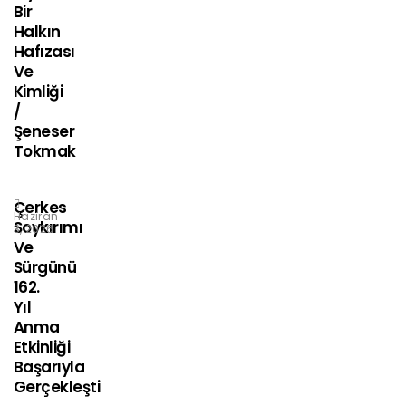
Bir
Halkın
Hafızası
Ve
Kimliği
/
Şeneser
Tokmak
Çerkes
Haziran
Soykırımı
3, 2026
Ve
Sürgünü
162.
Yıl
Anma
Etkinliği
Başarıyla
Gerçekleşti