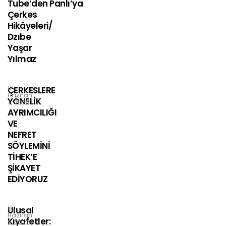
Tube’den Panlı’ya
Çerkes
Hikâyeleri/
Dzıbe
Yaşar
Yılmaz
ÇERKESLERE
Haziran
YÖNELİK
7, 2026
AYRIMCILIĞI
VE
NEFRET
SÖYLEMİNİ
TİHEK’E
ŞİKAYET
EDİYORUZ
Ulusal
Haziran
Kıyafetler:
5, 2026