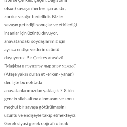
olsun) savaşan herkes için acıdır,
zordur ve ağır bedellidir. Bizler
savaşın getirdiği sonuçlar ve etkilediği
insanlar için üzüntü duyuyor,
anavatandaki soydaşlarımız için
ayrıca endişe ve derin üzüntü
duyuyoruz. Bir Çerkes atasözü
“МафIэм и гъунэгъу лыр япэу мажьэ.”
(Ateşe yakın duran et -erken- yanar.)
der. İşte bu noktada
anavatanlarımızdan yaklaşık 7-8 bin
gencin silah altına alınmasını ve sonu
meçhul bir savaşa götürülmesini
üzüntü ve endişeyle takip etmekteyiz.
Gerek siyasi gerek coğrafi olarak