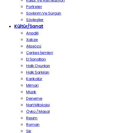
Kültür Ve Asimilasyon
Portreler
Soykırım Ve Sürgün
Söyleşiler
Kültür/Sanat
Anadili
Xabze
Atasözü
Çerkes İsimleri
El Sanatları
Halk Oyunları
Halk Şarkıları
Karikatür
Mimari
Müzik
Deneme
Nart Mitolojisi
Öykü / Masal
Resim
Roman
Şiir