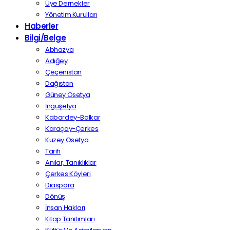
Üye Dernekler
Yönetim Kurulları
Haberler
Bilgi/Belge
Abhazya
Adığey
Çeçenistan
Dağıstan
Güney Osetya
İnguşetya
Kabardey-Balkar
Karaçay-Çerkes
Kuzey Osetya
Tarih
Anılar, Tanıklıklar
Çerkes Köyleri
Diaspora
Dönüş
İnsan Hakları
Kitap Tanıtımları