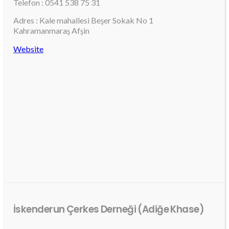
Telefon : 0541 538 75 31
Adres : Kale mahallesi Beşer Sokak No 1
Kahramanmaraş Afşin
Website
İskenderun Çerkes Derneği (Adiğe Khase)