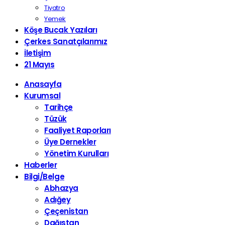
Tiyatro
Yemek
Köşe Bucak Yazıları
Çerkes Sanatçılarımız
İletişim
21 Mayıs
Anasayfa
Kurumsal
Tarihçe
Tüzük
Faaliyet Raporları
Üye Dernekler
Yönetim Kurulları
Haberler
Bilgi/Belge
Abhazya
Adığey
Çeçenistan
Dağıstan