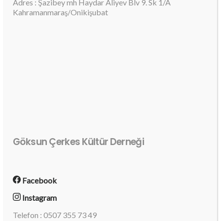
Adres : Şazibey mh Haydar Aliyev Blv 9. Sk 1/A
Kahramanmaraş/Onikişubat
Göksun Çerkes Kültür Derneği
Facebook
Instagram
Telefon : 0507 355 73 49