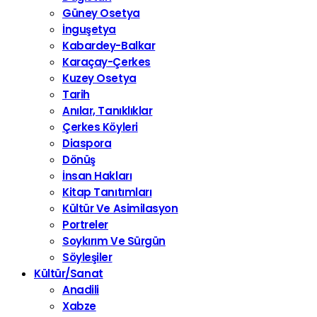
Güney Osetya
İnguşetya
Kabardey-Balkar
Karaçay-Çerkes
Kuzey Osetya
Tarih
Anılar, Tanıklıklar
Çerkes Köyleri
Diaspora
Dönüş
İnsan Hakları
Kitap Tanıtımları
Kültür Ve Asimilasyon
Portreler
Soykırım Ve Sürgün
Söyleşiler
Kültür/Sanat
Anadili
Xabze