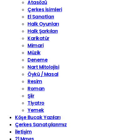
Atasözü
Çerkes İsimleri
El Sanatları
Halk Oyunları
Halk Şarkıları
Karikatür
Mimari
Müzik
Deneme
Nart Mitolojisi
Öykü / Masal
Resim
Roman
Şiir
Tiyatro
Yemek
Köşe Bucak Yazıları
Çerkes Sanatçılarımız
İletişim
21 Mayıs