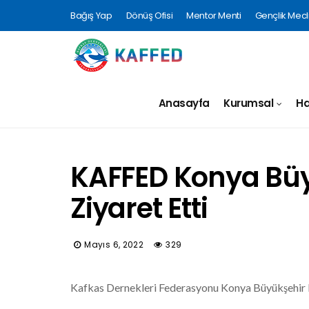
Bağış Yap
Dönüş Ofisi
Mentor Menti
Gençlik Mecli
Anasayfa
Kurumsal
Ha
KAFFED Konya Büyü
Ziyaret Etti
Mayıs 6, 2022
329
Kafkas Dernekleri Federasyonu Konya Büyükşehir Be