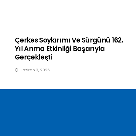
Bir Avuç Dağlı, Birbirine
Sahip Çıkmalı / Sine Akbay
Çerkes Soykırımı Ve Sürgünü 162.
Kasım 19, 2025
Yıl Anma Etkinliği Başarıyla
Gerçekleşti
Haziran 3, 2026