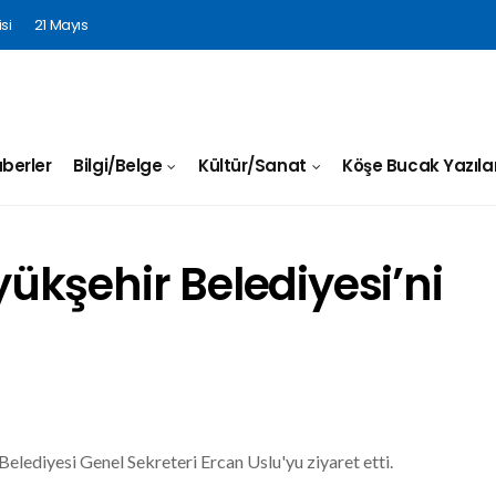
si
21 Mayıs
berler
Bilgi/Belge
Kültür/Sanat
Köşe Bucak Yazılar
kşehir Belediyesi’ni
lediyesi Genel Sekreteri Ercan Uslu'yu ziyaret etti.