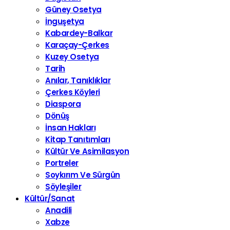
Güney Osetya
İnguşetya
Kabardey-Balkar
Karaçay-Çerkes
Kuzey Osetya
Tarih
Anılar, Tanıklıklar
Çerkes Köyleri
Diaspora
Dönüş
İnsan Hakları
Kitap Tanıtımları
Kültür Ve Asimilasyon
Portreler
Soykırım Ve Sürgün
Söyleşiler
Kültür/Sanat
Anadili
Xabze