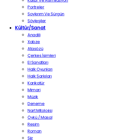
Kültür Ve Asimilasyon
Portreler
Soykırım Ve Sürgün
Söyleşiler
Kültür/Sanat
Anadili
Xabze
Atasözü
Çerkes İsimleri
El Sanatları
Halk Oyunları
Halk Şarkıları
Karikatür
Mimari
Müzik
Deneme
Nart Mitolojisi
Öykü / Masal
Resim
Roman
Şiir