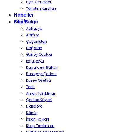
Üye Dernekler
Yönetim Kurulları
Haberler
Bilgi/Belge
Abhazya
Adığey
Çeçenistan
Dağıstan
Güney Osetya
İnguşetya
Kabardey-Balkar
Karaçay-Çerkes
Kuzey Osetya
Tarih
Anılar, Tanıklıklar
Çerkes Köyleri
Diaspora
Dönüş
İnsan Hakları
Kitap Tanıtımları