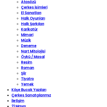
Atasözü
Çerkes İsimleri
El Sanatları
Halk Oyunları
Halk Şarkıları
Karikatür
Mimari
Müzik
Deneme
Nart Mitolojisi
Öykü / Masal
Resim
Roman
Şiir
Tiyatro
Yemek
Köşe Bucak Yazıları
Çerkes Sanatçılarımız
İletişim
21 Mayıs