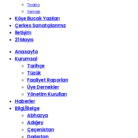
Tiyatro
Yemek
Köşe Bucak Yazıları
Çerkes Sanatçılarımız
İletişim
21 Mayıs
Anasayfa
Kurumsal
Tarihçe
Tüzük
Faaliyet Raporları
Üye Dernekler
Yönetim Kurulları
Haberler
Bilgi/Belge
Abhazya
Adığey
Çeçenistan
Dağıstan