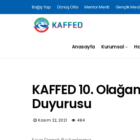
Bağış Yap
Dönüş Ofisi
Mentor Menti
Gençlik Mecli
Anasayfa
Kurumsal
Ha
KAFFED 10. Olağan
Duyurusu
Kasım 22, 2021
484
Sayın Dernek Başkanlarımız,