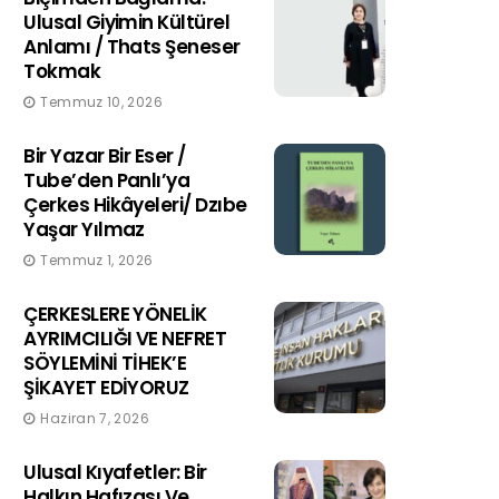
Ulusal Giyimin Kültürel
Anlamı / Thats Şeneser
Tokmak
Temmuz 10, 2026
Bir Yazar Bir Eser /
Tube’den Panlı’ya
Çerkes Hikâyeleri/ Dzıbe
Yaşar Yılmaz
Temmuz 1, 2026
ÇERKESLERE YÖNELİK
AYRIMCILIĞI VE NEFRET
SÖYLEMİNİ TİHEK’E
ŞİKAYET EDİYORUZ
Haziran 7, 2026
Ulusal Kıyafetler: Bir
Halkın Hafızası Ve