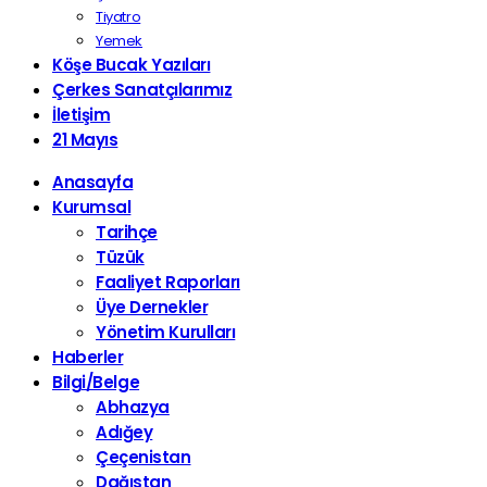
Tiyatro
Yemek
Köşe Bucak Yazıları
Çerkes Sanatçılarımız
İletişim
21 Mayıs
Anasayfa
Kurumsal
Tarihçe
Tüzük
Faaliyet Raporları
Üye Dernekler
Yönetim Kurulları
Haberler
Bilgi/Belge
Abhazya
Adığey
Çeçenistan
Dağıstan