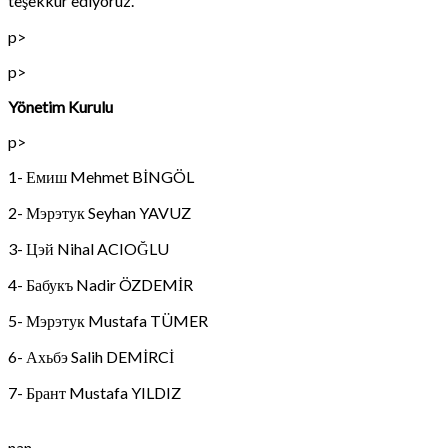
teşekkür ediyoruz.
p>
p>
Yönetim Kurulu
p>
1- Емиш Mehmet BİNGÖL
2- Мэрэтук Seyhan YAVUZ
3- Цэй Nihal ACIOĞLU
4- Бабукъ Nadir ÖZDEMİR
5- Мэрэтук Mustafa TÜMER
6- Ахьбэ Salih DEMİRCİ
7- Брант Mustafa YILDIZ
nan