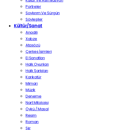
Kültür Ve Asimilasyon
Portreler
Soykırım Ve Sürgün
Söyleşiler
Kültür/Sanat
Anadili
Xabze
Atasözü
Çerkes İsimleri
El Sanatları
Halk Oyunları
Halk Şarkıları
Karikatür
Mimari
Müzik
Deneme
Nart Mitolojisi
Öykü / Masal
Resim
Roman
Şiir