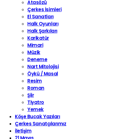
Atasözü
Çerkes İsimleri
El Sanatları
Halk Oyunları
Halk Şarkıları
Karikatür
Mimari
Müzik
Deneme
Nart Mitolojisi
Öykü / Masal
Resim
Roman
Şiir
Tiyatro
Yemek
Köşe Bucak Yazıları
Çerkes Sanatçılarımız
İletişim
21 Mayıs