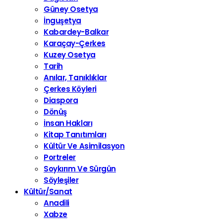
Güney Osetya
İnguşetya
Kabardey-Balkar
Karaçay-Çerkes
Kuzey Osetya
Tarih
Anılar, Tanıklıklar
Çerkes Köyleri
Diaspora
Dönüş
İnsan Hakları
Kitap Tanıtımları
Kültür Ve Asimilasyon
Portreler
Soykırım Ve Sürgün
Söyleşiler
Kültür/Sanat
Anadili
Xabze