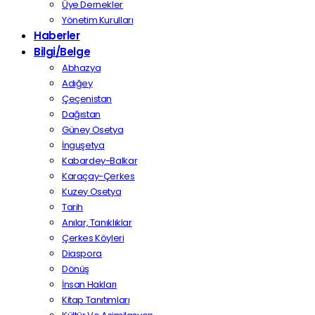
Üye Dernekler
Yönetim Kurulları
Haberler
Bilgi/Belge
Abhazya
Adığey
Çeçenistan
Dağıstan
Güney Osetya
İnguşetya
Kabardey-Balkar
Karaçay-Çerkes
Kuzey Osetya
Tarih
Anılar, Tanıklıklar
Çerkes Köyleri
Diaspora
Dönüş
İnsan Hakları
Kitap Tanıtımları