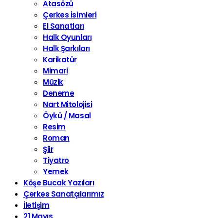
Atasözü
Çerkes İsimleri
El Sanatları
Halk Oyunları
Halk Şarkıları
Karikatür
Mimari
Müzik
Deneme
Nart Mitolojisi
Öykü / Masal
Resim
Roman
Şiir
Tiyatro
Yemek
Köşe Bucak Yazıları
Çerkes Sanatçılarımız
İletişim
21 Mayıs