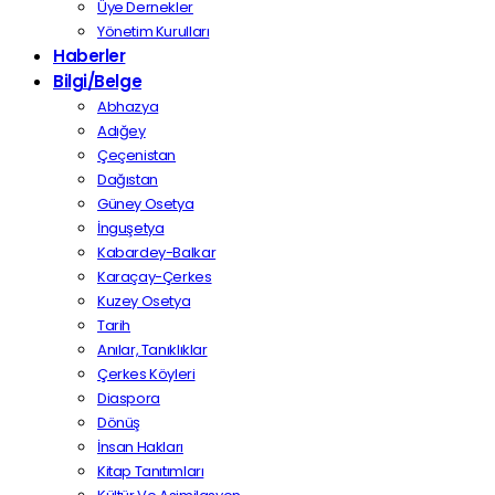
Üye Dernekler
Yönetim Kurulları
Haberler
Bilgi/Belge
Abhazya
Adığey
Çeçenistan
Dağıstan
Güney Osetya
İnguşetya
Kabardey-Balkar
Karaçay-Çerkes
Kuzey Osetya
Tarih
Anılar, Tanıklıklar
Çerkes Köyleri
Diaspora
Dönüş
İnsan Hakları
Kitap Tanıtımları