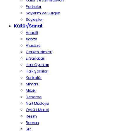
Kültür Ve Asimilasyon
Portreler
Soykırım Ve Sürgün
Söyleşiler
Kültür/Sanat
Anadili
Xabze
Atasözü
Çerkes İsimleri
El Sanatları
Halk Oyunları
Halk Şarkıları
Karikatür
Mimari
Müzik
Deneme
Nart Mitolojisi
Öykü / Masal
Resim
Roman
Şiir