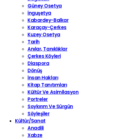
Güney Osetya
İnguşetya
Kabardey-Balkar
Karaçay-Çerkes
Kuzey Osetya
Tarih
Anılar, Tanıklıklar
Çerkes Köyleri
Diaspora
Dönüş
İnsan Hakları
Kitap Tanıtımları
Kültür Ve Asimilasyon
Portreler
Soykırım Ve Sürgün
Söyleşiler
Kültür/Sanat
Anadili
Xabze