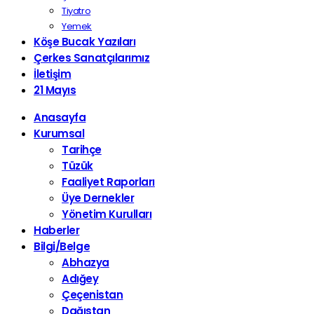
Tiyatro
Yemek
Köşe Bucak Yazıları
Çerkes Sanatçılarımız
İletişim
21 Mayıs
Anasayfa
Kurumsal
Tarihçe
Tüzük
Faaliyet Raporları
Üye Dernekler
Yönetim Kurulları
Haberler
Bilgi/Belge
Abhazya
Adığey
Çeçenistan
Dağıstan