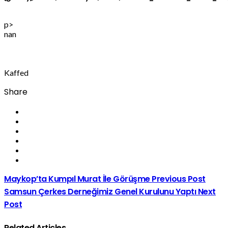
p>
nan
Kaffed
Share
Maykop’ta Kumpıl Murat İle Görüşme
Previous Post
Samsun Çerkes Derneğimiz Genel Kurulunu Yaptı
Next
Post
Related Articles