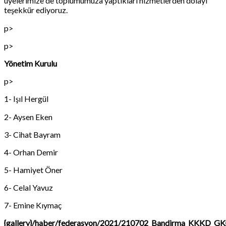
üyelerimize de toplumumuza yaptıkları hizmetlerden dolayı
teşekkür ediyoruz.
p>
p>
Yönetim Kurulu
p>
1- Işıl Hergül
2- Aysen Eken
3- Cihat Bayram
4- Orhan Demir
5- Hamiyet Öner
6- Celal Yavuz
7- Emine Kıymaç
{gallery}/haber/federasyon/2021/210702_Bandirma_KKKD_GK{/