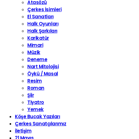
Atasözü
Çerkes İsimleri
El Sanatları
Halk Oyunları
Halk Şarkıları
Karikatür
Mimari
Müzik
Deneme
Nart Mitolojisi
Öykü / Masal
Resim
Roman
Şiir
Tiyatro
Yemek
Köşe Bucak Yazıları
Çerkes Sanatçılarımız
İletişim
21 Mayıs