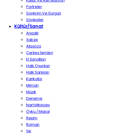
Kültür Ve Asimilasyon
Portreler
Soykırım Ve Sürgün
Söyleşiler
Kültür/Sanat
Anadili
Xabze
Atasözü
Çerkes İsimleri
El Sanatları
Halk Oyunları
Halk Şarkıları
Karikatür
Mimari
Müzik
Deneme
Nart Mitolojisi
Öykü / Masal
Resim
Roman
Şiir