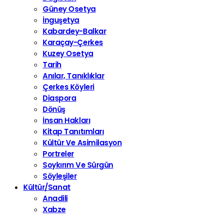
Güney Osetya
İnguşetya
Kabardey-Balkar
Karaçay-Çerkes
Kuzey Osetya
Tarih
Anılar, Tanıklıklar
Çerkes Köyleri
Diaspora
Dönüş
İnsan Hakları
Kitap Tanıtımları
Kültür Ve Asimilasyon
Portreler
Soykırım Ve Sürgün
Söyleşiler
Kültür/Sanat
Anadili
Xabze