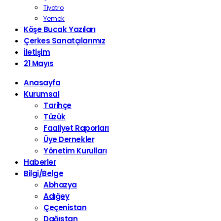
Tiyatro
Yemek
Köşe Bucak Yazıları
Çerkes Sanatçılarımız
İletişim
21 Mayıs
Anasayfa
Kurumsal
Tarihçe
Tüzük
Faaliyet Raporları
Üye Dernekler
Yönetim Kurulları
Haberler
Bilgi/Belge
Abhazya
Adığey
Çeçenistan
Dağıstan