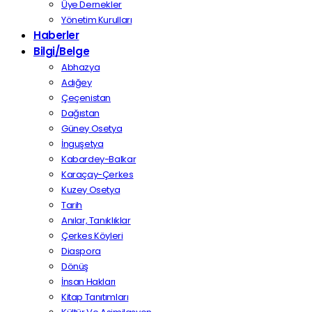
Üye Dernekler
Yönetim Kurulları
Haberler
Bilgi/Belge
Abhazya
Adığey
Çeçenistan
Dağıstan
Güney Osetya
İnguşetya
Kabardey-Balkar
Karaçay-Çerkes
Kuzey Osetya
Tarih
Anılar, Tanıklıklar
Çerkes Köyleri
Diaspora
Dönüş
İnsan Hakları
Kitap Tanıtımları