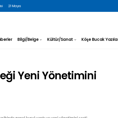
si
21 Mayıs
berler
Bilgi/Belge
Kültür/Sanat
Köşe Bucak Yazılar
eği Yeni Yönetimini
ihinde genel kurul yaptı ve yeni yönetimini seçti.