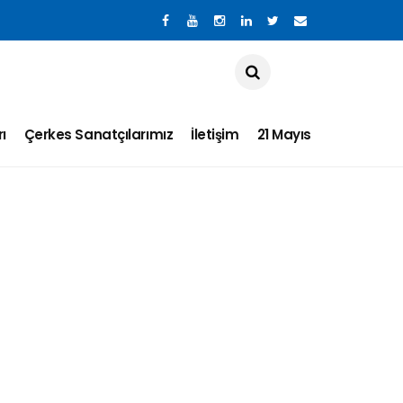
ı
Çerkes Sanatçılarımız
İletişim
21 Mayıs