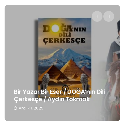
Ge
Bir Yazar Bir Eser / DOĞA’nın Dili
Mu
Çerkesçe / Aydın Tokmak
De
Aralık 1, 2025
K