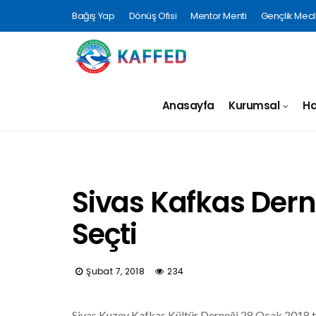
Bağış Yap
Dönüş Ofisi
Mentor Menti
Gençlik Mecli
Anasayfa
Kurumsal
Ha
Sivas Kafkas Dern
Seçti
Şubat 7, 2018
234
Sivas Kuzey Kafkas Kültür Derneği 28 Ocak 2018 tar