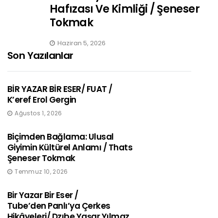
Hafızası Ve Kimliği / Şeneser
Tokmak
Haziran 5, 2026
Son Yazılanlar
BİR YAZAR BİR ESER/ FUAT /
K’eref Erol Gergin
Ağustos 1, 2026
Biçimden Bağlama: Ulusal
Giyimin Kültürel Anlamı / Thats
Şeneser Tokmak
Temmuz 10, 2026
Bir Yazar Bir Eser /
Tube’den Panlı’ya Çerkes
Hikâyeleri/ Dzıbe Yaşar Yılmaz