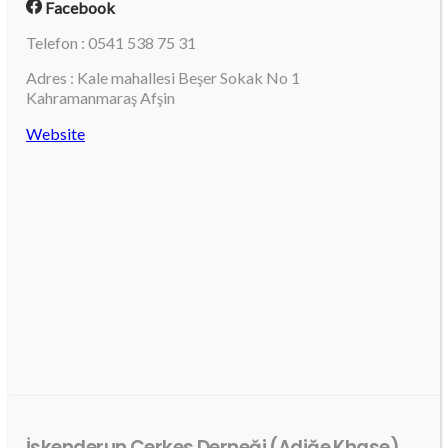
Facebook
Telefon : 0541 538 75 31
Adres : Kale mahallesi Beşer Sokak No 1
Kahramanmaraş Afşin
Website
İskenderun Çerkes Derneği (Adiğe Khase)