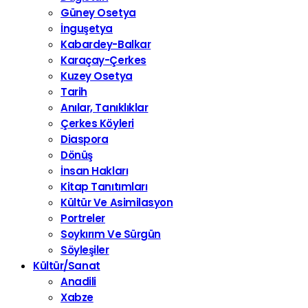
Güney Osetya
İnguşetya
Kabardey-Balkar
Karaçay-Çerkes
Kuzey Osetya
Tarih
Anılar, Tanıklıklar
Çerkes Köyleri
Diaspora
Dönüş
İnsan Hakları
Kitap Tanıtımları
Kültür Ve Asimilasyon
Portreler
Soykırım Ve Sürgün
Söyleşiler
Kültür/Sanat
Anadili
Xabze