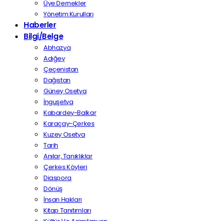
Üye Dernekler
Yönetim Kurulları
Haberler
Bilgi/Belge
Abhazya
Adığey
Çeçenistan
Dağıstan
Güney Osetya
İnguşetya
Kabardey-Balkar
Karaçay-Çerkes
Kuzey Osetya
Tarih
Anılar, Tanıklıklar
Çerkes Köyleri
Diaspora
Dönüş
İnsan Hakları
Kitap Tanıtımları