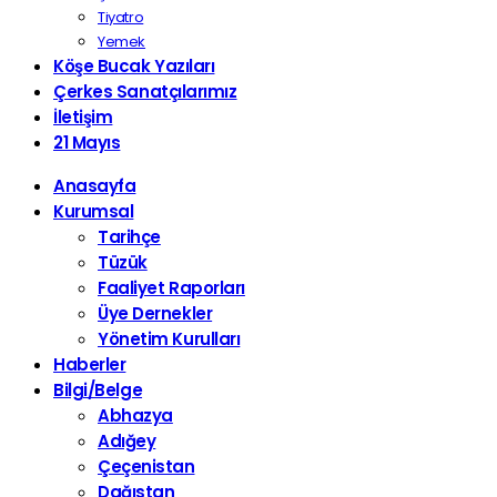
Tiyatro
Yemek
Köşe Bucak Yazıları
Çerkes Sanatçılarımız
İletişim
21 Mayıs
Anasayfa
Kurumsal
Tarihçe
Tüzük
Faaliyet Raporları
Üye Dernekler
Yönetim Kurulları
Haberler
Bilgi/Belge
Abhazya
Adığey
Çeçenistan
Dağıstan