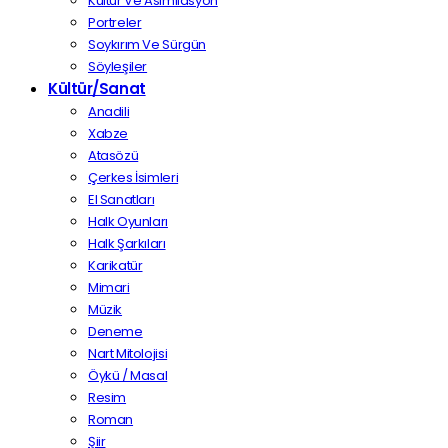
Kültür Ve Asimilasyon
Portreler
Soykırım Ve Sürgün
Söyleşiler
Kültür/Sanat
Anadili
Xabze
Atasözü
Çerkes İsimleri
El Sanatları
Halk Oyunları
Halk Şarkıları
Karikatür
Mimari
Müzik
Deneme
Nart Mitolojisi
Öykü / Masal
Resim
Roman
Şiir