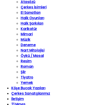
Atasözü
Çerkes İsimleri
El Sanatları
Halk Oyunları
Halk Şarkıları
Karikatür
Mimari
Müzik
Deneme
Nart Mitolojisi
Öykü / Masal
Resim
Roman
Şiir
Tiyatro
Yemek
Köşe Bucak Yazıları
Çerkes Sanatçılarımız
İletişim
21 Mayıs