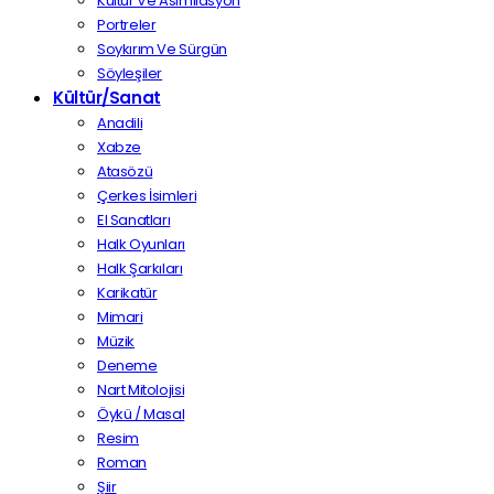
Kültür Ve Asimilasyon
Portreler
Soykırım Ve Sürgün
Söyleşiler
Kültür/Sanat
Anadili
Xabze
Atasözü
Çerkes İsimleri
El Sanatları
Halk Oyunları
Halk Şarkıları
Karikatür
Mimari
Müzik
Deneme
Nart Mitolojisi
Öykü / Masal
Resim
Roman
Şiir