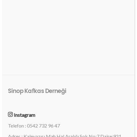
Sinop Kafkas Derneği
Instagram
Telefon : 0542 732 96 47
Adres : Kaleyazısı Mah.Hal Aralığı Sok.No:7 Daire:921