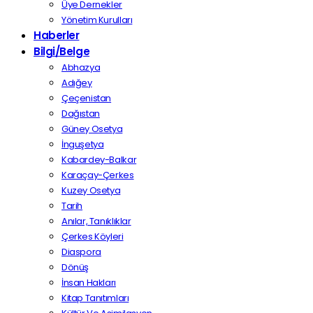
Üye Dernekler
Yönetim Kurulları
Haberler
Bilgi/Belge
Abhazya
Adığey
Çeçenistan
Dağıstan
Güney Osetya
İnguşetya
Kabardey-Balkar
Karaçay-Çerkes
Kuzey Osetya
Tarih
Anılar, Tanıklıklar
Çerkes Köyleri
Diaspora
Dönüş
İnsan Hakları
Kitap Tanıtımları