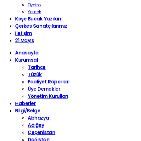
Tiyatro
Yemek
Köşe Bucak Yazıları
Çerkes Sanatçılarımız
İletişim
21 Mayıs
Anasayfa
Kurumsal
Tarihçe
Tüzük
Faaliyet Raporları
Üye Dernekler
Yönetim Kurulları
Haberler
Bilgi/Belge
Abhazya
Adığey
Çeçenistan
Dağıstan