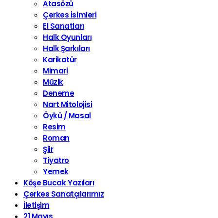
Atasözü
Çerkes İsimleri
El Sanatları
Halk Oyunları
Halk Şarkıları
Karikatür
Mimari
Müzik
Deneme
Nart Mitolojisi
Öykü / Masal
Resim
Roman
Şiir
Tiyatro
Yemek
Köşe Bucak Yazıları
Çerkes Sanatçılarımız
İletişim
21 Mayıs