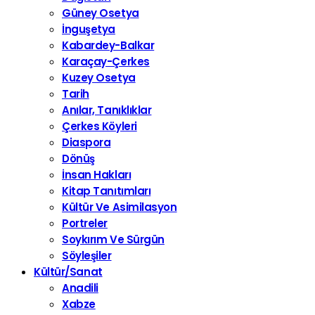
Güney Osetya
İnguşetya
Kabardey-Balkar
Karaçay-Çerkes
Kuzey Osetya
Tarih
Anılar, Tanıklıklar
Çerkes Köyleri
Diaspora
Dönüş
İnsan Hakları
Kitap Tanıtımları
Kültür Ve Asimilasyon
Portreler
Soykırım Ve Sürgün
Söyleşiler
Kültür/Sanat
Anadili
Xabze