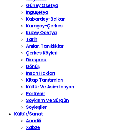
Güney Osetya
İnguşetya
Kabardey-Balkar
Karaçay-Çerkes
Kuzey Osetya
Tarih
Anılar, Tanıklıklar
Çerkes Köyleri
Diaspora
Dönüş
İnsan Hakları
Kitap Tanıtımları
Kültür Ve Asimilasyon
Portreler
Soykırım Ve Sürgün
Söyleşiler
Kültür/Sanat
Anadili
Xabze