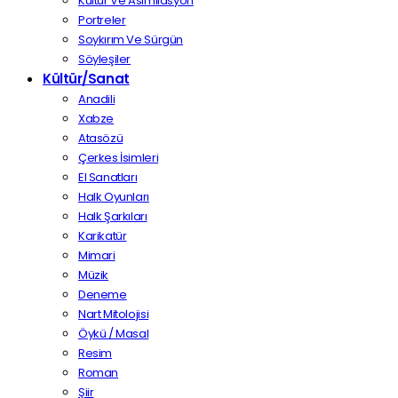
Kültür Ve Asimilasyon
Portreler
Soykırım Ve Sürgün
Söyleşiler
Kültür/Sanat
Anadili
Xabze
Atasözü
Çerkes İsimleri
El Sanatları
Halk Oyunları
Halk Şarkıları
Karikatür
Mimari
Müzik
Deneme
Nart Mitolojisi
Öykü / Masal
Resim
Roman
Şiir