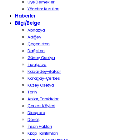
Üye Dernekler
Yönetim Kurulları
Haberler
Bilgi/Belge
Abhazya
Adığey
Çeçenistan
Dağıstan
Güney Osetya
İnguşetya
Kabardey-Balkar
Karaçay-Çerkes
Kuzey Osetya
Tarih
Anılar, Tanıklıklar
Çerkes Köyleri
Diaspora
Dönüş
İnsan Hakları
Kitap Tanıtımları