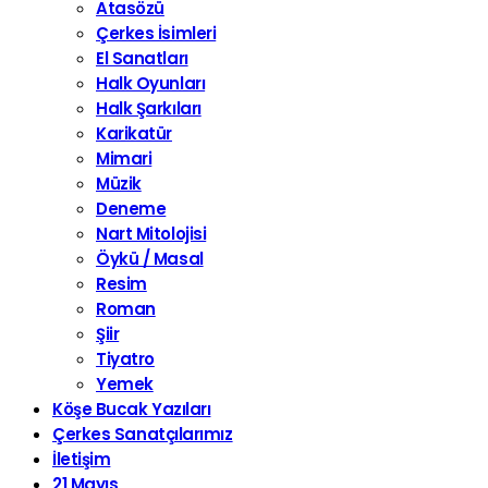
Atasözü
Çerkes İsimleri
El Sanatları
Halk Oyunları
Halk Şarkıları
Karikatür
Mimari
Müzik
Deneme
Nart Mitolojisi
Öykü / Masal
Resim
Roman
Şiir
Tiyatro
Yemek
Köşe Bucak Yazıları
Çerkes Sanatçılarımız
İletişim
21 Mayıs