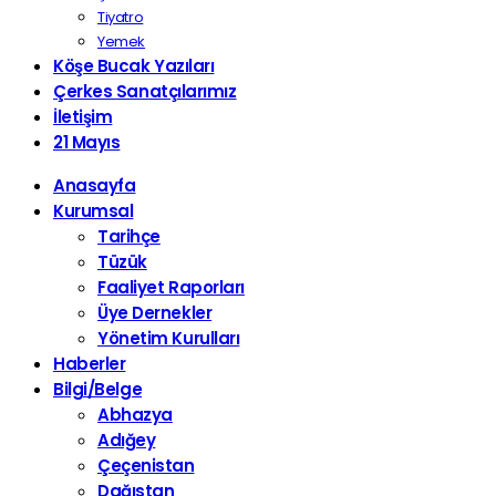
Tiyatro
Yemek
Köşe Bucak Yazıları
Çerkes Sanatçılarımız
İletişim
21 Mayıs
Anasayfa
Kurumsal
Tarihçe
Tüzük
Faaliyet Raporları
Üye Dernekler
Yönetim Kurulları
Haberler
Bilgi/Belge
Abhazya
Adığey
Çeçenistan
Dağıstan