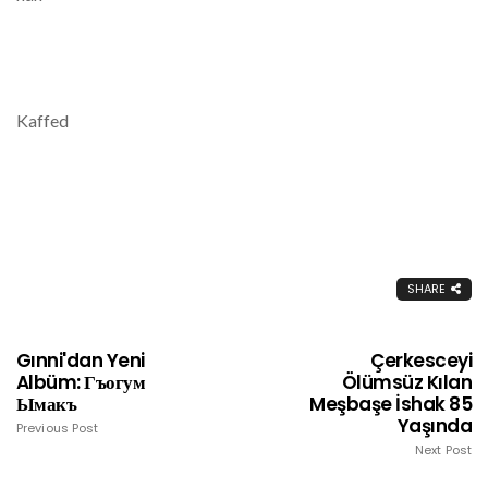
Kaffed
SHARE
Gınni'dan Yeni
Çerkesceyi
Albüm: Гъогум
Ölümsüz Kılan
Ымакъ
Meşbaşe İshak 85
Yaşında
Previous Post
Next Post