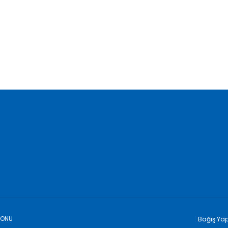
Gençlerin Kimlik Bilinci 3:
Bir Avuç Dağl
Anadilin Muhafazası /
Sahip Çıkmal
Hatough Timaf Dereli
Akbay
Kasım 19, 2025
Kasım 19, 2025
YONU
Bağış Ya