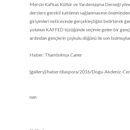
Mersin Kafkas Kültür ve Yardımlaşma Derneği yöne
derslere gerekli katılımın sağlanmasının önemind
girişimleri neticesinde gerçekleştiğini belirterek g
yolunun KAFFED tüzüğünde seçimle gelen bir gençl
ardından gençlerin çoşkulu düğünü ile son bulmuştur
Haber: Thambılmşx Caner
{gallery}/haber/diaspora/2016/Dogu-Akdeniz-Cerk
nan