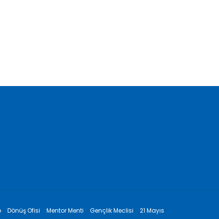
ı, Birbirine
Bir Yazar Bir Eser /
ı / Sine
DOĞA’nın Dili Çerkesçe /
Aydın Tokmak
Aralık 1, 2025
p
Dönüş Ofisi
Mentor Menti
Gençlik Meclisi
21 Mayıs