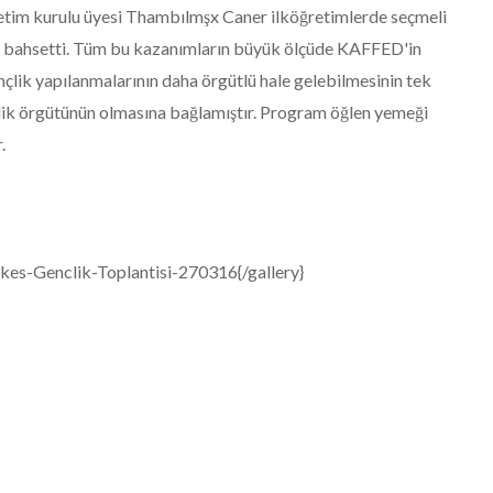
tim kurulu üyesi Thambılmşx Caner ilköğretimlerde seçmeli
en bahsetti. Tüm bu kazanımların büyük ölçüde KAFFED'in
ençlik yapılanmalarının daha örgütlü hale gelebilmesinin tek
ik örgütünün olmasına bağlamıştır. Program öğlen yemeği
.
es-Genclik-Toplantisi-270316{/gallery}