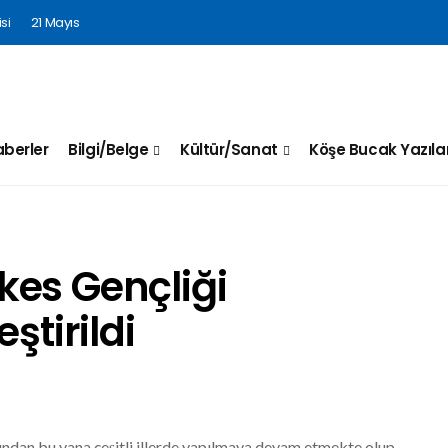
si
21 Mayıs
berler
Bilgi/Belge
Kültür/Sanat
Köşe Bucak Yazılar
kes Gençliği
ştirildi
ından bu yana çeşitli illerde yapılmaya devam etmekte olup