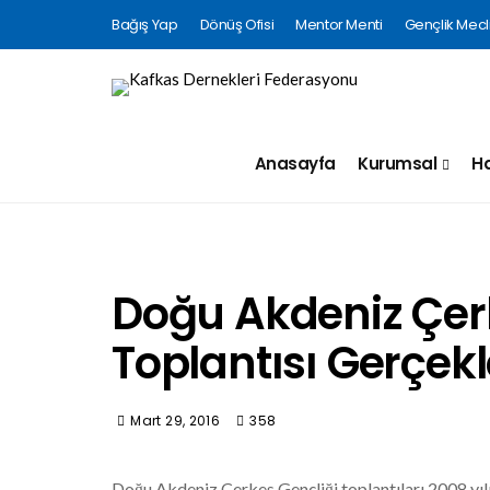
Bağış Yap
Dönüş Ofisi
Mentor Menti
Gençlik Mecli
Anasayfa
Kurumsal
Ha
Doğu Akdeniz Çer
Toplantısı Gerçekle
Mart 29, 2016
358
Doğu Akdeniz Çerkes Gençliği toplantıları 2008 yıl