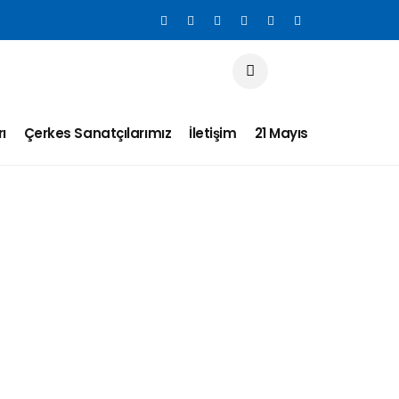
ı
Çerkes Sanatçılarımız
İletişim
21 Mayıs