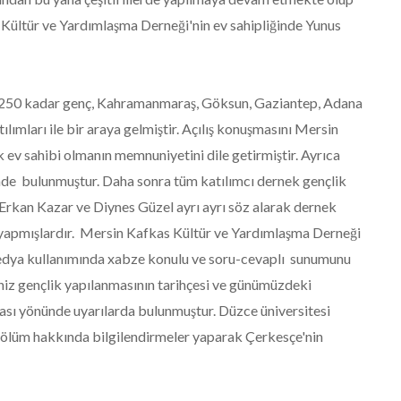
 Kültür ve Yardımlaşma Derneği'nin ev sahipliğinde Yunus
n 250 kadar genç, Kahramanmaraş, Göksun, Gaziantep, Adana
lımları ile bir araya gelmiştir. Açılış konuşmasını Mersin
v sahibi olmanın memnuniyetini dile getirmiştir. Ayrıca
de bulunmuştur. Daha sonra tüm katılımcı dernek gençlik
Erkan Kazar ve Diynes Güzel ayrı ayrı söz alarak dernek
r yapmışlardır. Mersin Kafkas Kültür ve Yardımlaşma Derneği
dya kullanımında xabze konulu ve soru-cevaplı sunumunu
 gençlik yapılanmasının tarihçesi ve günümüzdeki
ası yönünde uyarılarda bulunmuştur. Düzce üniversitesi
bölüm hakkında bilgilendirmeler yaparak Çerkesçe'nin