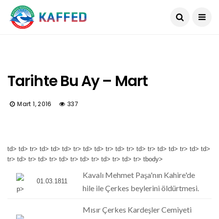
Tarihte Bu Ay – Mart
Mart 1, 2016
337
td> td> tr> td> td> td> tr> td> td> tr> td> tr> td> tr> td> td> tr> td> td>
tr> td> tr> td> tr> td> tr> td> tr> td> tr> td> tr> tbody>
Kavalı Mehmet Paşa'nın Kahire'de
01.03.1811
hile ile Çerkes beylerini öldürtmesi.
p>
Mısır Çerkes Kardeşler Cemiyeti