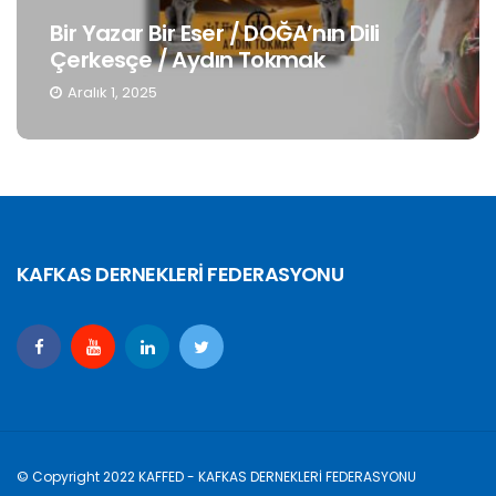
Bir Yazar Bir Eser / DOĞA’nın Dili
Çerkesçe / Aydın Tokmak
Aralık 1, 2025
KAFKAS DERNEKLERİ FEDERASYONU
© Copyright 2022 KAFFED - KAFKAS DERNEKLERİ FEDERASYONU