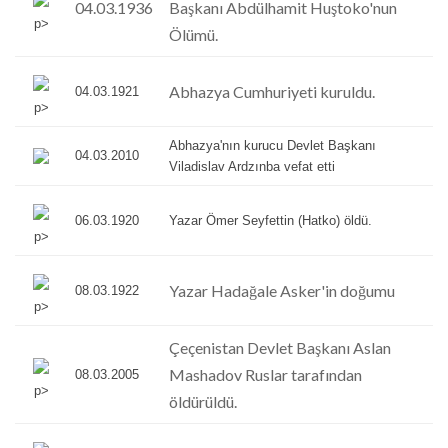
04.03.1936
Başkanı Abdülhamit Huştoko'nun
p>
Ölümü.
Abhazya Cumhuriyeti kuruldu.
04.03.1921
p>
Abhazya'nın kurucu Devlet Başkanı
04.03.2010
Viladislav Ardzınba vefat etti
06.03.1920
Yazar Ömer Seyfettin (Hatko) öldü.
p>
Yazar Hadağale Asker'in doğumu
08.03.1922
p>
Çeçenistan Devlet Başkanı Aslan
Mashadov Ruslar tarafından
08.03.2005
p>
öldürüldü.