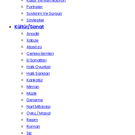
Kültür Ve Asimilasyon
Portreler
Soykırım Ve Sürgün
Söyleşiler
Kültür/Sanat
Anadili
Xabze
Atasözü
Çerkes İsimleri
El Sanatları
Halk Oyunları
Halk Şarkıları
Karikatür
Mimari
Müzik
Deneme
Nart Mitolojisi
Öykü / Masal
Resim
Roman
Şiir