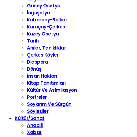
Güney Osetya
İnguşetya
Kabardey-Balkar
Karaçay-Çerkes
Kuzey Osetya
Tarih
Anılar, Tanıklıklar
Çerkes Köyleri
Diaspora
Dönüş
İnsan Hakları
Kitap Tanıtımları
Kültür Ve Asimilasyon
Portreler
Soykırım Ve Sürgün
Söyleşiler
Kültür/Sanat
Anadili
Xabze