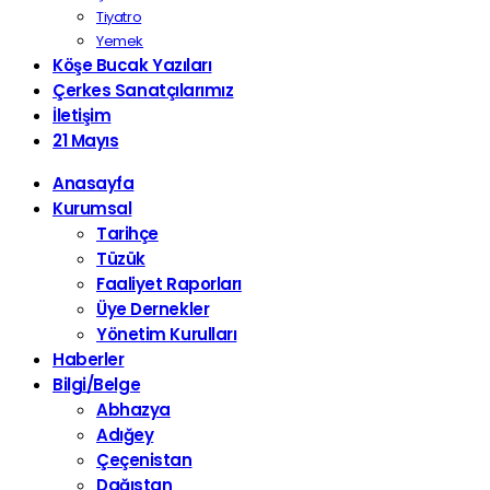
Tiyatro
Yemek
Köşe Bucak Yazıları
Çerkes Sanatçılarımız
İletişim
21 Mayıs
Anasayfa
Kurumsal
Tarihçe
Tüzük
Faaliyet Raporları
Üye Dernekler
Yönetim Kurulları
Haberler
Bilgi/Belge
Abhazya
Adığey
Çeçenistan
Dağıstan