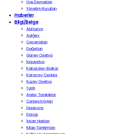
Üye Dernekler
Yönetim Kurulları
Haberler
Bilgi/Belge
Abhazya
Adığey
Çeçenistan
Dağıstan
Güney Osetya
İnguşetya
Kabardey-Balkar
Karaçay-Çerkes
Kuzey Osetya
Tarih
Anılar, Tanıklıklar
Çerkes Köyleri
Diaspora
Dönüş
İnsan Hakları
Kitap Tanıtımları