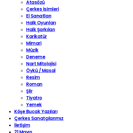
Atasözü
Çerkes İsimleri
El Sanatları
Halk Oyunları
Halk Şarkıları
Karikatür
Mimari
Müzik
Deneme
Nart Mitolojisi
Öykü / Masal
Resim
Roman
Şiir
Tiyatro
Yemek
Köşe Bucak Yazıları
Çerkes Sanatçılarımız
İletişim
21 Mayıs