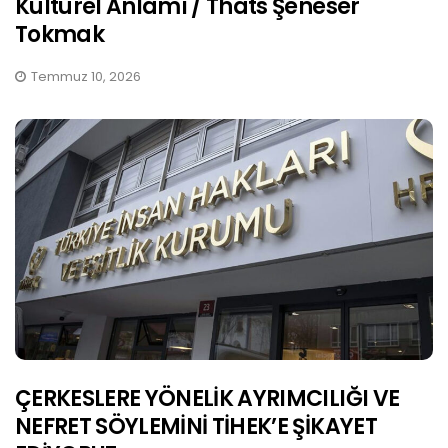
Kültürel Anlamı / Thats Şeneser
Tokmak
Temmuz 10, 2026
ÇERKESLERE YÖNELİK AYRIMCILIĞI VE
NEFRET SÖYLEMİNİ TİHEK’E ŞİKAYET