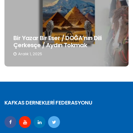
Bir Yazar Bir Eser / DOĞA’nın Dili
Çerkesçe / Aydın Tokmak
Aralık 1, 2025
KAFKAS DERNEKLERİ FEDERASYONU