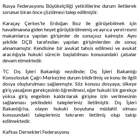
Rusya Federasyonu Büyükelçiliği yetkililerine durum iletilerek
sorunun biran önce çözülmesi talep edilmiştir.
Karaçay Çerkes’te Erdoğan Boz ile görüşebilmek için
havalimanına giden heyet görüştürülmemiş ve ayrıca yerel resmi
makamlarca yapılan girişimler de sonuçsuz kalmıştır. Aynı
şekilde DÇB tarafından yapılan girişimlerden de sonuç
alınamamıştır. Kendisine bir avukat tahsis edilmesi ve avukat
aracılığıyla hukuki sürecin başlatılması konusundaki çabalar
devam etmektedir.
TC Dış İşleri Bakanlığı nezdinde; Dış İşleri Bakanlığı
Konsolosluk Çağrı Merkezine durum bildirilmiş ve konu ile ilgili
dosya oluşturulması sağlanmıştır. Söz konusu dosyaya; ülkeye
giriş yasağının gerekçesinin öğrenilmesi, eğer hukuki bir gerekçe
yoksa giriş engelinin kaldırılarak girişine izin verilmesinin
sağlanması şeklindeki taleplerimiz iletilmiştir. Dış İşleri
Bakanlığı’na, olayın hukuki boyutuna müdahil olması
konusundaki taleplerimiz tekraren iletilmiş olup takip
edilmektedir.
Kafkas Dernekleri Federasyonu