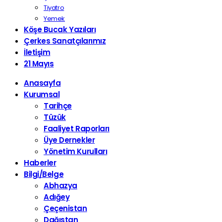
Tiyatro
Yemek
Köşe Bucak Yazıları
Çerkes Sanatçılarımız
İletişim
21 Mayıs
Anasayfa
Kurumsal
Tarihçe
Tüzük
Faaliyet Raporları
Üye Dernekler
Yönetim Kurulları
Haberler
Bilgi/Belge
Abhazya
Adığey
Çeçenistan
Dağıstan