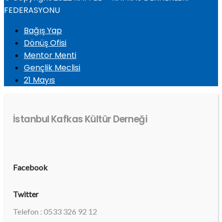
FEDERASYONU
Bağış Yap
Dönüş Ofisi
Mentor Menti
Gençlik Meclisi
21 Mayıs
İstanbul Kafkas Kültür Derneği
Facebook
Twitter
Telefon : 0533 326 92 12