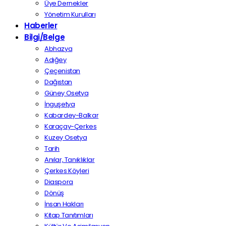
Üye Dernekler
Yönetim Kurulları
Haberler
Bilgi/Belge
Abhazya
Adığey
Çeçenistan
Dağıstan
Güney Osetya
İnguşetya
Kabardey-Balkar
Karaçay-Çerkes
Kuzey Osetya
Tarih
Anılar, Tanıklıklar
Çerkes Köyleri
Diaspora
Dönüş
İnsan Hakları
Kitap Tanıtımları