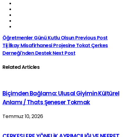
Öğretmenler Günü Kutlu Olsun
Previous Post
Tij İlkay Misafirhanesi Projesine Tokat Çerkes
Derneği'nden Destek
Next Post
Related Articles
Biçimden Bağlama: Ulusal Giyimin Kültürel
Anlamı / Thats Şeneser Tokmak
Temmuz 10, 2026
ÇERKESLERE YÖNELİK AYRIMCILIĞI VE NEFRET