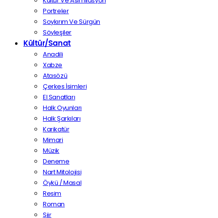
Kültür Ve Asimilasyon
Portreler
Soykırım Ve Sürgün
Söyleşiler
Kültür/Sanat
Anadili
Xabze
Atasözü
Çerkes İsimleri
El Sanatları
Halk Oyunları
Halk Şarkıları
Karikatür
Mimari
Müzik
Deneme
Nart Mitolojisi
Öykü / Masal
Resim
Roman
Şiir