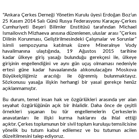
"Ankara Çerkes Derneği Yönetim Kurulu üyesi Erdoğan Boz’un
25 Kasım 2014 Salı Günü Rusya Federasyonu Karaçay-Çerkes
Cumhuriyeti Beşeri Bilimler Enstitüsü tarafından Michael
Ismailovıch Mizhaeva anısına düzenlenen, uluslar arası “Çerkes
Dilinin Korunması, Geliştirilmesindeki Çalışmalar ve Sorunlar”
isimli sempozyuma katılmak üzere Mineralnye Vody
havalimanına ulaştığında, 19 Ağustos 2015 tarihine
kadar ülkeye giriş yasağı bulunduğu gerekçesi ile, ülkeye
girişinin engellendiğini ve aynı gün uçuş olmaması nedeniyle
ertesi güne kadar havaalanında alıkonulacağını Moskova
Büyükelçiliğimiz aracılığı ile öğrenmiş bulunmaktayız.
Sözkonusu yasağa ilişkin herhangi bir yasal gerekçe henüz
açıklanmamıştır.
Bu durum, temel insan hak ve özgürlükleri arasında yer alan
seyahat özgürlüğünün açık bir ihlalidir. Daha önce de çeşitli
örnekleri yaşanan bu tür engellemelerin Çerkeslerin
anavatanları ile ilişki kurma haklarını da ihlal ettiği
açıktır. Çerkes toplumunun bir sivil toplum kuruluşu temsilcisine
yönelik bu tutum kabul edilemez ve bu tutumun acilen
düzeltilmesini talep ediyoruz.