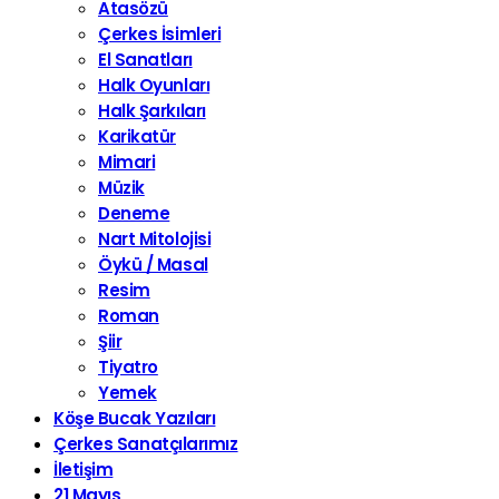
Atasözü
Çerkes İsimleri
El Sanatları
Halk Oyunları
Halk Şarkıları
Karikatür
Mimari
Müzik
Deneme
Nart Mitolojisi
Öykü / Masal
Resim
Roman
Şiir
Tiyatro
Yemek
Köşe Bucak Yazıları
Çerkes Sanatçılarımız
İletişim
21 Mayıs