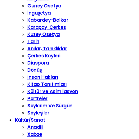
Güney Osetya
İnguşetya
Kabardey-Balkar
Karaçay-Çerkes
Kuzey Osetya
Tarih
Anılar, Tanıklıklar
Çerkes Köyleri
Diaspora
Dönüş
İnsan Hakları
Kitap Tanıtımları
Kültür Ve Asimilasyon
Portreler
Soykırım Ve Sürgün
Söyleşiler
Kültür/Sanat
Anadili
Xabze