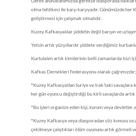
Gerek anavatanımızda gerekse diasporada halklarımı
olma tehlikesi ile karşı karşıyadır. Günümüzde her 
geliştirmesi için çalışmak olmalıdır.
Kuzey Kafkasyalılar şiddetin değil barışın ve uzlaşm
Yetsin artık yüzyıllardır şiddete verdiğimiz kurban
Kurtulalım artık kimilerinin belli zamanlarda bizi iç
Kafkas Dernekleri Federasyonu olarak çağrımızdır;
*Kuzey Kafkasya’dan Suriye ve Irak’taki savaşlara k
her gün oyuncu değiştirdiği bu kirli savaşlarda art
*Bu işleri organize eden kişi, kurum veya devletler, 
*Kuzey Kafkasya veya diasporadan söz konusu sıcak 
çekilmeye çalıştıkları ölüm oyununu artık görmeli ve