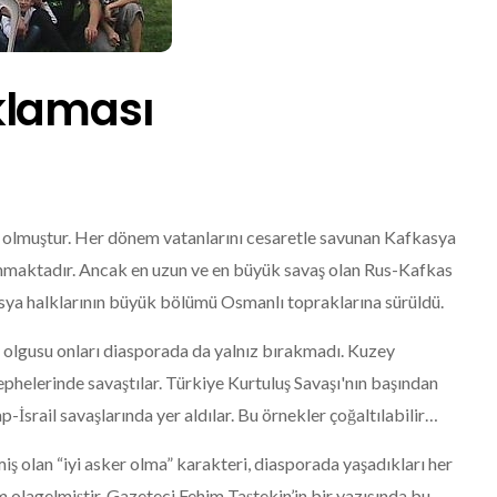
klaması
ı olmuştur. Her dönem vatanlarını cesaretle savunan Kafkasya
nınmaktadır. Ancak en uzun ve en büyük savaş olan Rus-Kafkas
ya halklarının büyük bölümü Osmanlı topraklarına sürüldü.
k” olgusu onları diasporada da yalnız bırakmadı. Kuzey
phelerinde savaştılar. Türkiye Kurtuluş Savaşı'nın başından
-İsrail savaşlarında yer aldılar. Bu örnekler çoğaltılabilir…
iş olan “iyi asker olma” karakteri, diasporada yaşadıkları her
m olagelmiştir. Gazeteci Fehim Taştekin’in bir yazısında bu