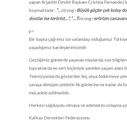
yapan Arjantin Devlet Başkanı Cristina Fernandez’i
koymaktadır:
“…
strong>
Büyük güçler çok kolay dos
dostlar ise terörist…”, “…T
strong>
erörizm canavarın
p>
Bir başka çağrımız ise vatandaşı olduğumuz Türkiye 
yaşadığımız kardeşlerimizedir.
Geçtiğimiz günlerde yaşanan olaylarda, son bilgilere 
topraklarda en sert biçimiyle yeniden yaşam alanı b
Televizyonlarda gösterilen linç veya öldürmeye yöne
savaşa dönüşen şiddetin ilk günlerine ne kadar da be
mücadele edilmelidir.
Herkesi sağduyulu olmaya ve adımlarını uzlaşma y
Kafkas Dernekleri Federasyonu