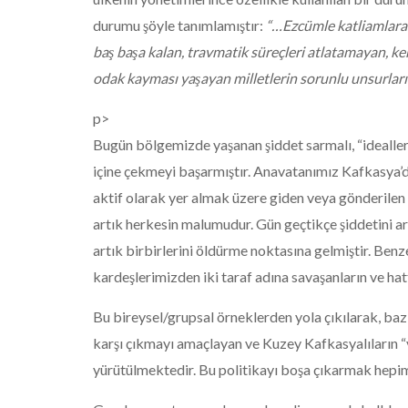
durumu şöyle tanımlamıştır:
“…
Ezcümle katliamlara m
baş başa kalan, travmatik süreçleri atlatamayan, ke
odak kayması yaşayan milletlerin sorunlu unsurları
p>
Bugün bölgemizde yaşanan şiddet sarmalı, “idealle
içine çekmeyi başarmıştır. Anavatanımız Kafkasya’d
aktif olarak yer almak üzere giden veya gönderilen
artık herkesin malumudur. Gün geçtikçe şiddetini art
artık birbirlerini öldürme noktasına gelmiştir. Ben
kardeşlerimizden iki taraf adına savaşanların ve hat
Bu bireysel/grupsal örneklerden yola çıkılarak, bazı
karşı çıkmayı amaçlayan ve Kuzey Kafkasyalıların “va
yürütülmektedir. Bu politikayı boşa çıkarmak hepim