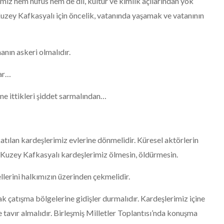
z hem nüfus hem de dil, kültür ve kimlik açılarından yok
Kuzey Kafkasyalı için öncelik, vatanında yaşamak ve vatanının
Bir Avuç Dağlı, Birbirine
anın askeri olmalıdır.
Sahip Çıkmalı / Sine Akbay
lar…
Kasım 19, 2025
ine ittikleri şiddet sarmalından…
atılan kardeşlerimiz evlerine dönmelidir. Küresel aktörlerin
ık Kuzey Kafkasyalı kardeşlerimiz ölmesin, öldürmesin.
ellerini halkımızın üzerinden çekmelidir.
çatışma bölgelerine gidişler durmalıdır. Kardeşlerimiz içine
 tavır almalıdır. Birleşmiş Milletler Toplantısı’nda konuşma