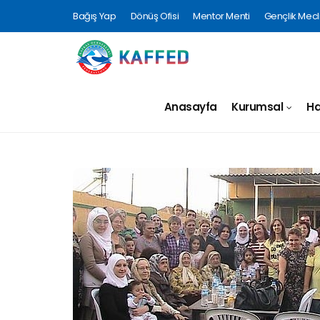
Bağış Yap
Dönüş Ofisi
Mentor Menti
Gençlik Mecli
Anasayfa
Kurumsal
Ha