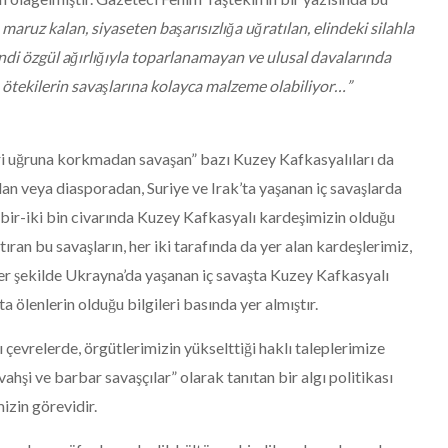
aruz kalan, siyaseten başarısızlığa uğratılan, elindeki silahla
ndi özgül ağırlığıyla toparlanamayan ve ulusal davalarında
 ötekilerin savaşlarına kolayca malzeme olabiliyor…”
ri uğruna korkmadan savaşan” bazı Kuzey Kafkasyalıları da
an veya diasporadan, Suriye ve Irak’ta yaşanan iç savaşlarda
 bir-iki bin civarında Kuzey Kafkasyalı kardeşimizin olduğu
ıran bu savaşların, her iki tarafında da yer alan kardeşlerimiz,
zer şekilde Ukrayna’da yaşanan iç savaşta Kuzey Kafkasyalı
ta ölenlerin olduğu bilgileri basında yer almıştır.
 çevrelerde, örgütlerimizin yükselttiği haklı taleplerimize
hşi ve barbar savaşçılar” olarak tanıtan bir algı politikası
izin görevidir.