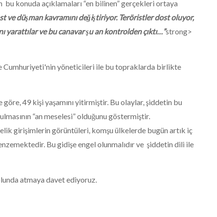
n bu konuda açıklamaları “en bilinen” gerçekleri ortaya
t ve düşman kavramını değiştiriyor. Teröristler dost oluyor,
ı yarattılar ve bu canavar şu an kontrolden çıktı…”
strong>
Cumhuriyeti'nin yöneticileri ile bu topraklarda birlikte
göre, 49 kişi yaşamını yitirmiştir. Bu olaylar, şiddetin bu
ulmasının “an meselesi” olduğunu göstermiştir.
lik girişimlerin görüntüleri, komşu ülkelerde bugün artık iç
nzemektedir. Bu gidişe engel olunmalıdır ve şiddetin dili ile
olunda atmaya davet ediyoruz.