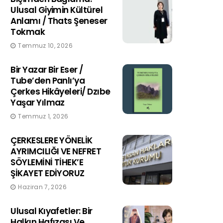
Ulusal Giyimin Kültürel
Anlamı / Thats Şeneser
Tokmak
Temmuz 10, 2026
Bir Yazar Bir Eser /
Tube’den Panlı’ya
Çerkes Hikâyeleri/ Dzıbe
Yaşar Yılmaz
Temmuz 1, 2026
ÇERKESLERE YÖNELİK
AYRIMCILIĞI VE NEFRET
SÖYLEMİNİ TİHEK’E
ŞİKAYET EDİYORUZ
Haziran 7, 2026
Ulusal Kıyafetler: Bir
Halkın Hafızası Ve