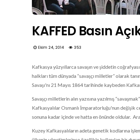
KAFFED Basın Açı
Ekim 24, 2014
353
Kafkasya yüzyıllarca savaşın ve şiddetin coğrafyas
halkları tüm dünyada “savaşçı milletler” olarak ta
Savaşı'nı 21 Mayıs 1864 tarihinde kaybeden Kafkas
Savaşçı milletlerin alın yazısına yazılmış “savaşma
Kafkasyalılar Osmanlı İmparatorluğu'nun değişik ce
sonuna kadar içinde ve hatta en önünde oldular. Arap
Kuzey Kafkasyalıların adeta genetik kodlarına işlem
ülkenin yönetimlerince özellikle kullanılan bir duru