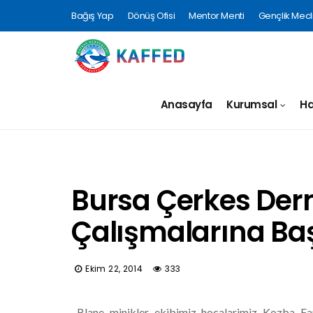
Bağış Yap
Dönüş Ofisi
Mentor Menti
Gençlik Mecli
Anasayfa
Kurumsal
Ha
Bursa Çerkes Derne
Çalışmalarına Ba
Ekim 22, 2014
333
Blane minikler ekibimiz hocalarimiz Kozba Far