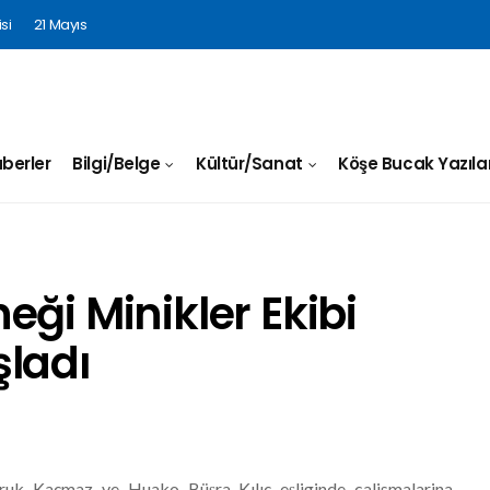
si
21 Mayıs
berler
Bilgi/Belge
Kültür/Sanat
Köşe Bucak Yazılar
ği Minikler Ekibi
şladı
uk Kaçmaz ve Huako Büşra Kılıç eşliginde calismalarina