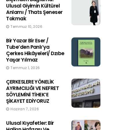
Ulusal Giyimin Kültürel
Anlamı / Thats Şeneser
Tokmak
Temmuz 10, 2026
Bir Yazar Bir Eser /
Tube’den Panlı’ya
Çerkes Hikâyeleri/ Dzıbe
Yaşar Yılmaz
Temmuz 1, 2026
ÇERKESLERE YÖNELİK
AYRIMCILIĞI VE NEFRET
SÖYLEMİNİ TİHEK’E
ŞİKAYET EDİYORUZ
Haziran 7, 2026
Ulusal Kıyafetler: Bir
Halkın Hafızası Ve