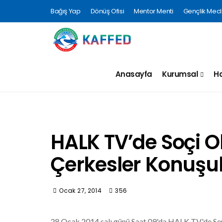
Bağış Yap
Dönüş Ofisi
Mentor Menti
Gençlik Mecli
Anasayfa
Kurumsal
Ha
HALK TV’de Soçi O
Çerkesler Konuşu
Ocak 27, 2014
356
28 Ocak 2014 salı günü Saat 09'da HALK TV'de Sem