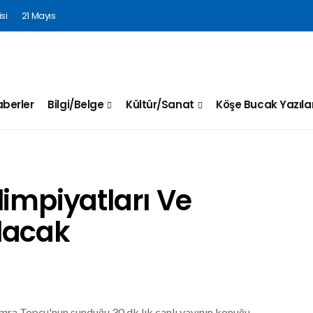
si
21 Mayıs
berler
Bilgi/Belge
Kültür/Sanat
Köşe Bucak Yazılar
limpiyatları Ve
lacak
ra Topçu'nun sunduğu 30 dk.lık canlı yayının konuğu