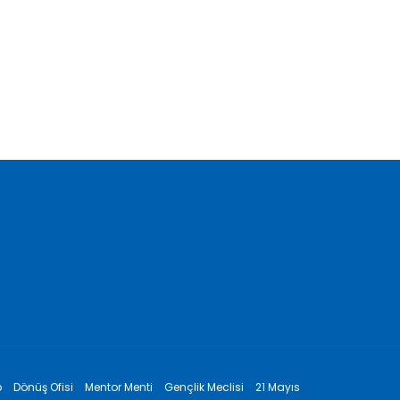
p
Dönüş Ofisi
Mentor Menti
Gençlik Meclisi
21 Mayıs