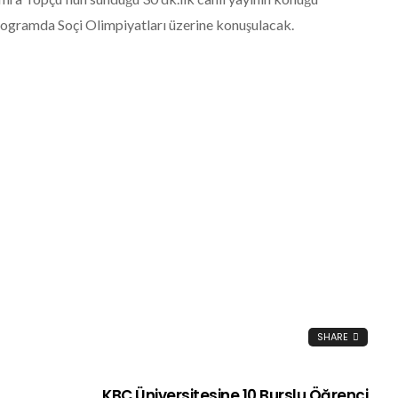
ogramda Soçi Olimpiyatları üzerine konuşulacak.
SHARE
KBC Üniversitesine 10 Burslu Öğrenci