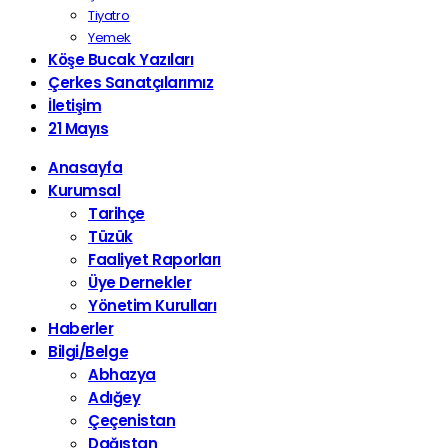
Tiyatro
Yemek
Köşe Bucak Yazıları
Çerkes Sanatçılarımız
İletişim
21 Mayıs
Anasayfa
Kurumsal
Tarihçe
Tüzük
Faaliyet Raporları
Üye Dernekler
Yönetim Kurulları
Haberler
Bilgi/Belge
Abhazya
Adığey
Çeçenistan
Dağıstan