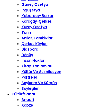
Güney Osetya
İnguşetya
Kabardey-Balkar
Karaçay-Çerkes
Kuzey Osetya
Tarih
Anılar, Tanıklıklar
Çerkes Köyleri
Diaspora
Dönüş
İnsan Hakları
Kitap Tanıtımları
Kültür Ve Asimilasyon
Portreler
Soykırım Ve Sürgün
Söyleşiler
Kültür/Sanat
Anadili
Xabze