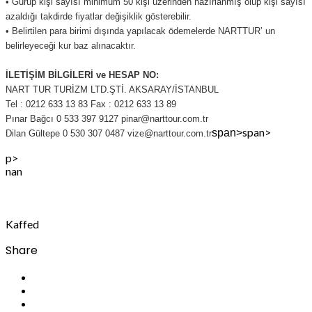
• Gurup kişi sayısı minimum 50 kişi üzerinden hazırlanmış olup kişi sayısı
azaldığı takdirde fiyatlar değişiklik gösterebilir.
• Belirtilen para birimi dışında yapılacak ödemelerde NARTTUR’ un
belirleyeceği kur baz alınacaktır.
İLETİŞİM BİLGİLERİ ve HESAP NO:
NART TUR TURİZM LTD.ŞTİ. AKSARAY/İSTANBUL
Tel : 0212 633 13 83 Fax : 0212 633 13 89
Pınar Bağcı 0 533 397 9127 pinar@narttour.com.tr
span>
span>
Dilan Gültepe 0 530 307 0487 vize@narttour.com.tr
p>
nan
Kaffed
Share