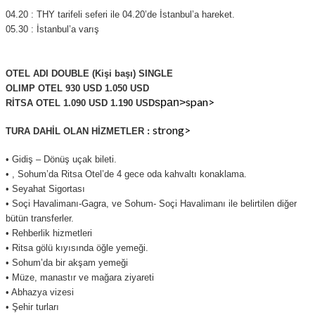
04.20 : THY tarifeli seferi ile 04.20’de İstanbul’a hareket.
05.30 : İstanbul’a varış
OTEL ADI DOUBLE (Kişi başı) SINGLE
OLIMP OTEL 930 USD 1.050 USD
span>
span>
RİTSA OTEL 1.090 USD 1.190 USD
strong>
TURA DAHİL OLAN HİZMETLER :
• Gidiş – Dönüş uçak bileti.
• , Sohum’da Ritsa Otel’de 4 gece oda kahvaltı konaklama.
• Seyahat Sigortası
• Soçi Havalimanı-Gagra, ve Sohum- Soçi Havalimanı ile belirtilen diğer
bütün transferler.
• Rehberlik hizmetleri
• Ritsa gölü kıyısında öğle yemeği.
• Sohum’da bir akşam yemeği
• Müze, manastır ve mağara ziyareti
• Abhazya vizesi
• Şehir turları