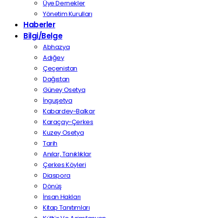
Üye Dernekler
Yönetim Kurulları
Haberler
Bilgi/Belge
Abhazya
Adığey
Çeçenistan
Dağıstan
Güney Osetya
İnguşetya
Kabardey-Balkar
Karaçay-Çerkes
Kuzey Osetya
Tarih
Anılar, Tanıklıklar
Çerkes Köyleri
Diaspora
Dönüş
İnsan Hakları
Kitap Tanıtımları