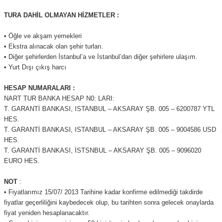
TURA DAHİL OLMAYAN HİZMETLER :
• Öğle ve akşam yemekleri
• Ekstra alınacak olan şehir turları.
• Diğer şehirlerden İstanbul’a ve İstanbul’dan diğer şehirlere ulaşım.
• Yurt Dışı çıkış harcı
HESAP NUMARALARI :
NART TUR BANKA HESAP N0: LARI:
T. GARANTİ BANKASI, ISTANBUL – AKSARAY ŞB. 005 – 6200787 YTL
HES.
T. GARANTİ BANKASI, ISTANBUL – AKSARAY ŞB. 005 – 9004586 USD
HES.
T. GARANTİ BANKASI, İSTSNBUL – AKSARAY ŞB. 005 – 9096020
EURO HES.
NOT
:
• Fiyatlarımız 15/07/ 2013 Tarihine kadar konfirme edilmediği takdirde
fiyatlar geçerliliğini kaybedecek olup, bu tarihten sonra gelecek onaylarda
fiyat yeniden hesaplanacaktır.