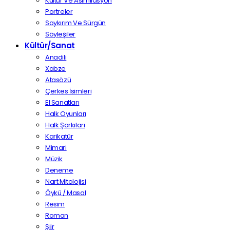
Kültür Ve Asimilasyon
Portreler
Soykırım Ve Sürgün
Söyleşiler
Kültür/Sanat
Anadili
Xabze
Atasözü
Çerkes İsimleri
El Sanatları
Halk Oyunları
Halk Şarkıları
Karikatür
Mimari
Müzik
Deneme
Nart Mitolojisi
Öykü / Masal
Resim
Roman
Şiir