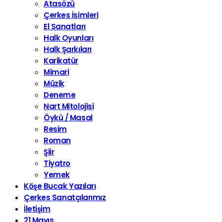
Atasözü
Çerkes İsimleri
El Sanatları
Halk Oyunları
Halk Şarkıları
Karikatür
Mimari
Müzik
Deneme
Nart Mitolojisi
Öykü / Masal
Resim
Roman
Şiir
Tiyatro
Yemek
Köşe Bucak Yazıları
Çerkes Sanatçılarımız
İletişim
21 Mayıs