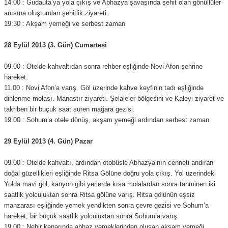
14:00 : Gudauta’ya yola çıkış ve Abhazya şavaşında şehit olan gönüllüler
anısına oluşturulan şehitlik ziyareti.
19:30 : Akşam yemeği ve serbest zaman
28 Eylül 2013 (3. Gün) Cumartesi
09.00 : Otelde kahvaltıdan sonra rehber eşliğinde Novi Afon şehrine
hareket.
11.00 : Novi Afon’a varış. Göl üzerinde kahve keyfinin tadı eşliğinde
dinlenme molası. Manastır ziyareti. Şelaleler bölgesini ve Kaleyi ziyaret ve
takriben bir buçuk saat süren mağara gezisi.
19.00 : Sohum’a otele dönüş, akşam yemeği ardından serbest zaman.
29 Eylül 2013 (4. Gün) Pazar
09.00 : Otelde kahvaltı, ardından otobüsle Abhazya’nın cenneti andıran
doğal güzellikleri eşliğinde Ritsa Gölüne doğru yola çıkış. Yol üzerindeki
Yolda mavi göl, kanyon gibi yerlerde kısa molalardan sonra tahminen iki
saatlik yolculuktan sonra Ritsa gölüne varış. Ritsa gölünün eşsiz
manzarası eşliğinde yemek yendikten sonra çevre gezisi ve Sohum’a
hareket, bir buçuk saatlik yolculuktan sonra Sohum’a varış.
19.00 : Nehir kenarında abhaz yemeklerinden oluşan akşam yemeği