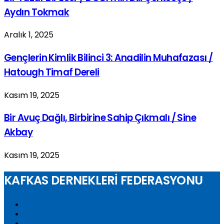
Aydın Tokmak
Aralık 1, 2025
Gençlerin Kimlik Bilinci 3: Anadilin Muhafazası /
Hatough Timaf Dereli
Kasım 19, 2025
Bir Avuç Dağlı, Birbirine Sahip Çıkmalı / Sine
Akbay
Kasım 19, 2025
KAFKAS DERNEKLERİ FEDERASYONU