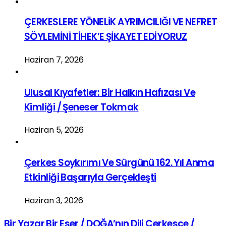
ÇERKESLERE YÖNELİK AYRIMCILIĞI VE NEFRET
SÖYLEMİNİ TİHEK’E ŞİKAYET EDİYORUZ
Haziran 7, 2026
Ulusal Kıyafetler: Bir Halkın Hafızası Ve
Kimliği / Şeneser Tokmak
Haziran 5, 2026
Çerkes Soykırımı Ve Sürgünü 162. Yıl Anma
Etkinliği Başarıyla Gerçekleşti
Haziran 3, 2026
Bir Yazar Bir Eser / DOĞA’nın Dili Çerkesçe /