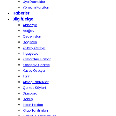
Üye Dernekler
Yönetim Kurulları
Haberler
Bilgi/Belge
Abhazya
Adığey
Çeçenistan
Dağıstan
Güney Osetya
İnguşetya
Kabardey-Balkar
Karaçay-Çerkes
Kuzey Osetya
Tarih
Anılar, Tanıklıklar
Çerkes Köyleri
Diaspora
Dönüş
İnsan Hakları
Kitap Tanıtımları