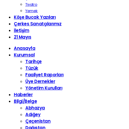
Tiyatro
Yemek
Köşe Bucak Yazıları
Çerkes Sanatçılarımız
İletişim
21 Mayıs
Anasayfa
Kurumsal
Tarihçe
Tüzük
Faaliyet Raporları
Üye Dernekler
Yönetim Kurulları
Haberler
Bilgi/Belge
Abhazya
Adığey
Çeçenistan
Dağıstan