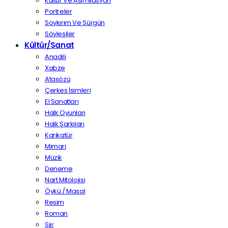
Kültür Ve Asimilasyon
Portreler
Soykırım Ve Sürgün
Söyleşiler
Kültür/Sanat
Anadili
Xabze
Atasözü
Çerkes İsimleri
El Sanatları
Halk Oyunları
Halk Şarkıları
Karikatür
Mimari
Müzik
Deneme
Nart Mitolojisi
Öykü / Masal
Resim
Roman
Şiir