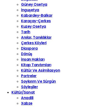
Güney Osetya
İnguşetya
Kabardey-Balkar
Karaçay-Çerkes
Kuzey Osetya
Tarih
Anılar, Tanıklıklar
Çerkes Köyleri
Diaspora
Dönüş
İnsan Hakları
Kitap Tanıtımları
Kültür Ve Asimilasyon
Portreler
Soykırım Ve Sürgün
Söyleşiler
Kültür/Sanat
Anadili
Xabze