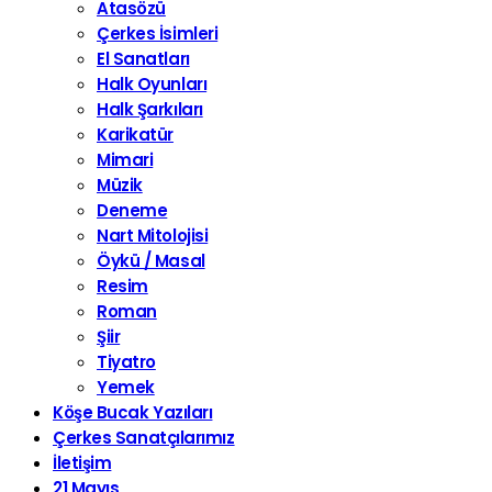
Atasözü
Çerkes İsimleri
El Sanatları
Halk Oyunları
Halk Şarkıları
Karikatür
Mimari
Müzik
Deneme
Nart Mitolojisi
Öykü / Masal
Resim
Roman
Şiir
Tiyatro
Yemek
Köşe Bucak Yazıları
Çerkes Sanatçılarımız
İletişim
21 Mayıs