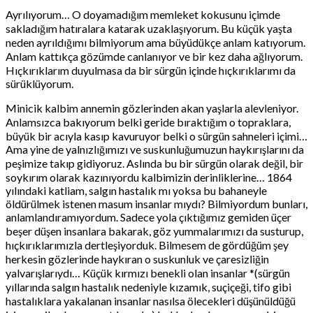
Ayrılıyorum… O doyamadığım memleket kokusunu içimde
sakladığım hatıralara katarak uzaklaşıyorum. Bu küçük yaşta
neden ayrıldığımı bilmiyorum ama büyüdükçe anlam katıyorum.
Anlam kattıkça gözümde canlanıyor ve bir kez daha ağlıyorum.
Hıçkırıklarım duyulmasa da bir sürgün içinde hıçkırıklarımı da
sürüklüyorum.
Minicik kalbim annemin gözlerinden akan yaşlarla alevleniyor.
Anlamsızca bakıyorum belki geride bıraktığım o topraklara,
büyük bir acıyla kasıp kavuruyor belki o sürgün sahneleri içimi…
Ama yine de yalnızlığımızı ve suskunluğumuzun haykırışlarını da
peşimize takıp gidiyoruz. Aslında bu bir sürgün olarak değil, bir
soykırım olarak kazınıyordu kalbimizin derinliklerine… 1864
yılındaki katliam, salgın hastalık mı yoksa bu bahaneyle
öldürülmek istenen masum insanlar mıydı? Bilmiyordum bunları,
anlamlandıramıyordum. Sadece yola çıktığımız gemiden üçer
beşer düşen insanlara bakarak, göz yummalarımızı da susturup,
hıçkırıklarımızla dertleşiyorduk. Bilmesem de gördüğüm şey
herkesin gözlerinde haykıran o suskunluk ve çaresizliğin
yalvarışlarıydı… Küçük kırmızı benekli olan insanlar *(sürgün
yıllarında salgın hastalık nedeniyle kızamık, suçiçeği, tifo gibi
hastalıklara yakalanan insanlar nasılsa ölecekleri düşünüldüğü