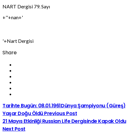
NART Dergisi 79. Sayı
+''+nan+'
'+Nart Dergisi
Share
Tarihte Bugün: 08.01.1961Dünya Şampiyonu (Güreş)
Yaşar Doğu Öldü
Previous Post
21 Mayıs Etkinliği Russian Life Dergisinde Kapak Oldu
Next Post