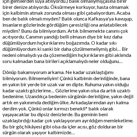
için gemilerden suya atılıyordu.) balık olmalıymışçasına birer
birer denize atılıyordu. Öksürmeye korkuyor, hasta olmamak
için kalbimin atmak zorunda olması gibi çabalıyordum. Acaba
ben de balık olmalı mıydım? Balık olunca Kafkasya'ya kavuşup,
insanların gözlerinde gördüğüm çaresizliği ona anlatabilecek
miydim? Bunu da bilmiyordum. Artık bilmemekte canımı çok
acıtıyordu. Canımın yandığı belli olmasın diye bir kez daha
düğümlüyordum hıçkırıklarımı boğazımda. O kadar sıkı
düğümlüyordum ki sanki bir daha çözülmemeliymiş gibi… Bir
nedeni olmalıydı ya da çözemediğim hıçkırıklarım gibi aklımda
soru kalmadan bana birileri açıklamalıydı neler olduğunu…
Dönüp bakamıyorum arkama. Ne kadar uzaklaştığımı
bilmiyorum. Bilmemeliyim! Çünkü kalbimin derinliğinde, bana
en yakın bir yerde bir uzak var en dipte. Ruhuma yakın olduğu
kadar uzaktı gözlerime… Gözlerime yakın olsa da artık uzaktı
bedenime. Uzandıkça bedenim sürgünün derinliğine, yakın değil
artık en yakınımda dediğim ülke. Arkadaşlarımdan ayrı kalma
derdim yok. Çünkü onlar kırmızı benekli* balık olarak
yaşayacaklar bu dipsiz denizlerde. Bu geminin beni
uzaklaştırdığı kadar çok yaklaşıyorum ayrıldığım memleketime.
Bu bir göç hikâyesi gibi olsa da içler acısı, göz dolduran bir
sürgün olarak yaşıyor kalbimizde…