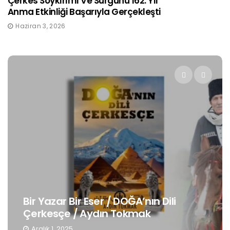
Çerkes Soykırımı Ve Sürgünü 162. Yıl
Anma Etkinliği Başarıyla Gerçekleşti
Haziran 3, 2026
Bir Yazar Bir Eser / DOĞA’nın Dili
Çerkesçe / Aydın Tokmak
Aralık 1, 2025