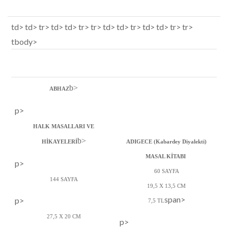
td> td> tr> td> td> tr> tr> td> td> tr> td> td> tr> tr>
tbody>
b>
ABHAZ
p>
HALK MASALLARI VE
b>
HİKAYELERİ
ADIGECE (Kabardey Diyalekti)
MASAL KİTABI
p>
60 SAYFA
144 SAYFA
19,5 X 13,5 CM
span>
p>
7,5 TL
27,5 X 20 CM
p>