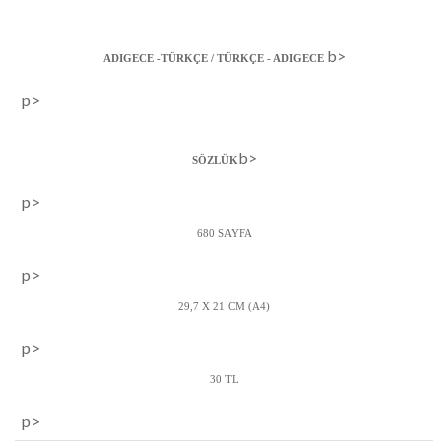
b>
ADIGECE -TÜRKÇE / TÜRKÇE - ADIGECE
p>
b>
SÖZLÜK
p>
680 SAYFA
p>
29,7 X 21 CM (A4)
p>
30 TL
p>