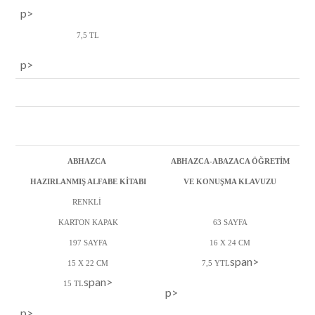
p>
7,5 TL
p>
ABHAZCA
ABHAZCA-ABAZACA ÖĞRETİM
HAZIRLANMIŞ ALFABE KİTABI
VE KONUŞMA KLAVUZU
RENKLİ
KARTON KAPAK
63 SAYFA
197 SAYFA
16 X 24 CM
span>
15 X 22 CM
7,5 YTL
span>
15 TL
p>
p>