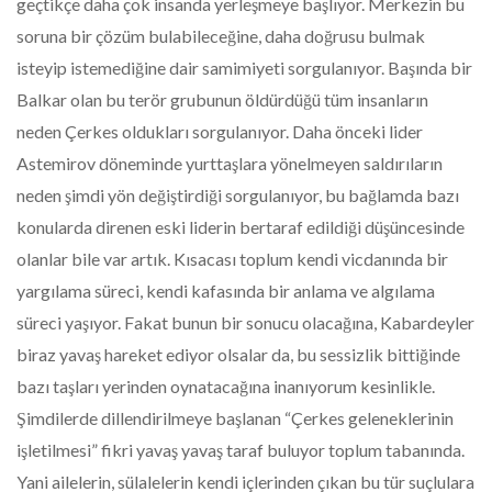
geçtikçe daha çok insanda yerleşmeye başlıyor. Merkezin bu
soruna bir çözüm bulabileceğine, daha doğrusu bulmak
isteyip istemediğine dair samimiyeti sorgulanıyor. Başında bir
Balkar olan bu terör grubunun öldürdüğü tüm insanların
neden Çerkes oldukları sorgulanıyor. Daha önceki lider
Astemirov döneminde yurttaşlara yönelmeyen saldırıların
neden şimdi yön değiştirdiği sorgulanıyor, bu bağlamda bazı
konularda direnen eski liderin bertaraf edildiği düşüncesinde
olanlar bile var artık. Kısacası toplum kendi vicdanında bir
yargılama süreci, kendi kafasında bir anlama ve algılama
süreci yaşıyor. Fakat bunun bir sonucu olacağına, Kabardeyler
biraz yavaş hareket ediyor olsalar da, bu sessizlik bittiğinde
bazı taşları yerinden oynatacağına inanıyorum kesinlikle.
Şimdilerde dillendirilmeye başlanan “Çerkes geleneklerinin
işletilmesi” fikri yavaş yavaş taraf buluyor toplum tabanında.
Yani ailelerin, sülalelerin kendi içlerinden çıkan bu tür suçlulara