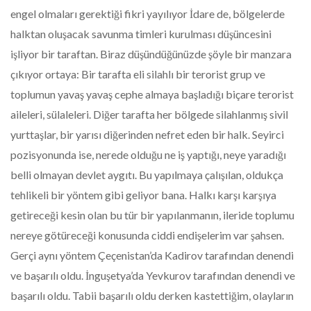
engel olmaları gerektiği fikri yayılıyor İdare de, bölgelerde
halktan oluşacak savunma timleri kurulması düşüncesini
işliyor bir taraftan. Biraz düşündüğünüzde şöyle bir manzara
çıkıyor ortaya: Bir tarafta eli silahlı bir terorist grup ve
toplumun yavaş yavaş cephe almaya başladığı biçare terorist
aileleri, sülaleleri. Diğer tarafta her bölgede silahlanmış sivil
yurttaşlar, bir yarısı diğerinden nefret eden bir halk. Seyirci
pozisyonunda ise, nerede olduğu ne iş yaptığı, neye yaradığı
belli olmayan devlet aygıtı. Bu yapılmaya çalışılan, oldukça
tehlikeli bir yöntem gibi geliyor bana. Halkı karşı karşıya
getireceği kesin olan bu tür bir yapılanmanın, ileride toplumu
nereye götüreceği konusunda ciddi endişelerim var şahsen.
Gerçi aynı yöntem Çeçenistan’da Kadirov tarafından denendi
ve başarılı oldu. İnguşetya’da Yevkurov tarafından denendi ve
başarılı oldu. Tabii başarılı oldu derken kastettiğim, olayların