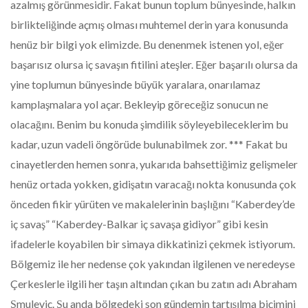
azalmış görünmesidir. Fakat bunun toplum bünyesinde, halkın
birlikteliğinde açmış olması muhtemel derin yara konusunda
henüz bir bilgi yok elimizde. Bu denenmek istenen yol, eğer
başarısız olursa iç savaşın fitilini ateşler. Eğer başarılı olursa da
yine toplumun bünyesinde büyük yaralara, onarılamaz
kamplaşmalara yol açar. Bekleyip göreceğiz sonucun ne
olacağını. Benim bu konuda şimdilik söyleyebileceklerim bu
kadar, uzun vadeli öngörüde bulunabilmek zor. *** Fakat bu
cinayetlerden hemen sonra, yukarıda bahsettiğimiz gelişmeler
henüz ortada yokken, gidişatın varacağı nokta konusunda çok
önceden fikir yürüten ve makalelerinin başlığını “Kaberdey’de
iç savaş” “Kaberdey-Balkar iç savaşa gidiyor” gibi kesin
ifadelerle koyabilen bir simaya dikkatinizi çekmek istiyorum.
Bölgemiz ile her nedense çok yakından ilgilenen ve neredeyse
Çerkeslerle ilgili her taşın altından çıkan bu zatın adı Abraham
Şmuleviç. Şu anda bölgedeki son gündemin tartışılma biçimini