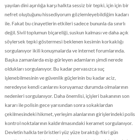
yayılan dini aşırılığa karşı halkta sessiz bir tepki, için için bir
nefret oluştuğunu hissediyorum gözlemleyebildiğim kadarı
ile. Fakat bu cinayetlerin etkileri sadece bununla da sınırlı
değil. Sivil toplumun biçareliği, suskun kalması ve daha açık
söylersek tepki göstermesi beklenen kesimin korkaklığı
sorgulanıyor ikili konuşmalarda ve internet forumlarında.
Başka zamanlarda esip gürleyen adamların şimdi nerede
oldukları sorgulanıyor. Bu kadar pervasızca suç
işlenebilmesinin ve güvenlik güçlerinin bu kadar aciz,
neredeyse kendi canlarını koruyamaz durumda olmalarının
nedenleri sorgulanıyor. Daha önemlisi, içişleri bakanının son
kararı ile polisin gece yarısından sonra sokaklardan
çekilmesindeki hikmet, yerleşim alanlarının girişlerindeki polis
kontrol noktalarının kaldırılmasındaki keramet sorgulanıyor.
Devletin halkla teröristleri yüz yüze bıraktığı fikri gün