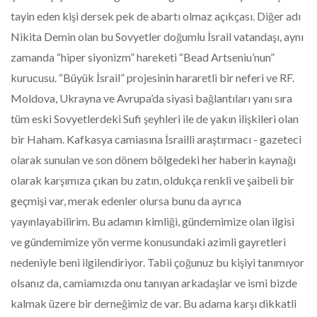
tayin eden kişi dersek pek de abartı olmaz açıkçası. Diğer adı
Nikita Demin olan bu Sovyetler doğumlu İsrail vatandaşı, aynı
zamanda “hiper siyonizm” hareketi “Bead Artseniu’nun”
kurucusu. “Büyük İsrail” projesinin hararetli bir neferi ve RF.
Moldova, Ukrayna ve Avrupa’da siyasi bağlantıları yanı sıra
tüm eski Sovyetlerdeki Sufi şeyhleri ile de yakın ilişkileri olan
bir Haham. Kafkasya camiasına İsrailli araştırmacı - gazeteci
olarak sunulan ve son dönem bölgedeki her haberin kaynağı
olarak karşımıza çıkan bu zatın, oldukça renkli ve şaibeli bir
geçmişi var, merak edenler olursa bunu da ayrıca
yayınlayabilirim. Bu adamın kimliği, gündemimize olan ilgisi
ve gündemimize yön verme konusundaki azimli gayretleri
nedeniyle beni ilgilendiriyor. Tabii çoğunuz bu kişiyi tanımıyor
olsanız da, camiamızda onu tanıyan arkadaşlar ve ismi bizde
kalmak üzere bir derneğimiz de var. Bu adama karşı dikkatli