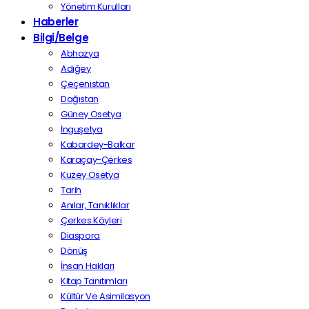
Yönetim Kurulları
Haberler
Bilgi/Belge
Abhazya
Adığey
Çeçenistan
Dağıstan
Güney Osetya
İnguşetya
Kabardey-Balkar
Karaçay-Çerkes
Kuzey Osetya
Tarih
Anılar, Tanıklıklar
Çerkes Köyleri
Diaspora
Dönüş
İnsan Hakları
Kitap Tanıtımları
Kültür Ve Asimilasyon