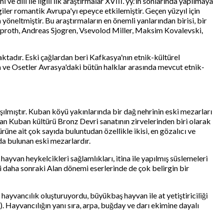
e dili ile ilgili ilk araştırmalar XVIII. yy.'ın sonlarında yapılmaya
iler romantik Avrupa'yı epeyce etkilemiştir. Geçen yüzyıl için
 yöneltmiştir. Bu araştırmaların en önemli yanlarından birisi, bir
 Klaproth, Andreas Sjogren, Vsevolod Miller, Maksim Kovalevski,
maktadır. Eski çağlardan beri Kafkasya'nın etnik-kültürel
 ve Osetler Avrasya'daki bütün halklar arasında mevcut etnik-
şılmıştır. Kuban köyü yakınlarında bir dağ nehrinin eski mezarları
ıyan Kuban kültürü Bronz Devri sanatının zirvelerinden biri olarak
rüne ait çok sayıda buluntudan özellikle ikisi, en gözalıcı ve
a bulunan eski mezarlardır.
 hayvan heykelcikleri sağlamlıkları, itina ile yapılmış süslemeleri
i daha sonraki Alan dönemi eserlerinde de çok belirgin bir
 hayvancılık oluşturuyordu, büyükbaş hayvan ile at yetiştiriciliği
Hayvancılığın yanı sıra, arpa, buğday ve darı ekimine dayalı