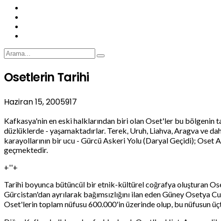
Osetlerin Tarihi
Haziran 15, 2005
917
Kafkasya'nin en eski halklarından biri olan Oset'ler bu bölgenin 
düzlüklerde - yaşamaktadırlar. Terek, Uruh, Liahva, Aragva ve dah
karayollarının bir ucu - Gürcü Askeri Yolu (Daryal Geçidi); Ose
geçmektedir.
+''+
Tarihi boyunca bütüncül bir etnik-kültürel coğrafya oluşturan O
Gürcistan'dan ayrılarak bağımsızlığını ilan eden Güney Osetya C
Oset'lerin toplam nüfusu 600.000'in üzerinde olup, bu nüfusun üçt