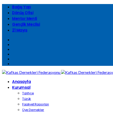
Bağış Yap
Dönüş Ofisi
Mentor Menti
Gençlik Meclisi
21 Mayıs
Anasayfa
Kurumsal
Tarihçe
Tüzük
Faaliyet Raporları
Üye Dernekler