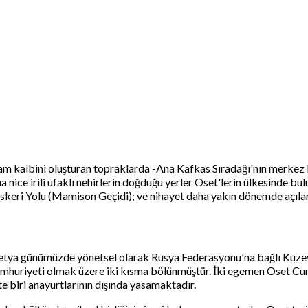
tam kalbini oluşturan topraklarda -Ana Kafkas Sıradağı'nın merkez k
a nice irili ufaklı nehirlerin doğduğu yerler Oset'lerin ülkesinde 
t Askeri Yolu (Mamison Geçidi); ve nihayet daha yakın dönemde açı
setya günümüzde yönetsel olarak Rusya Federasyonu'na bağlı Kuzey
umhuriyeti olmak üzere iki kısma bölünmüştür. İki egemen Oset Cum
e biri anayurtlarının dışında yasamaktadır.