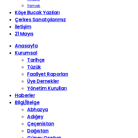
Yemek
Köşe Bucak Yazıları
Çerkes Sanatçılarımız
İletişim
21 Mayıs
Anasayfa
Kurumsal
Tarihçe
Tüzük
Faaliyet Raporları
Üye Dernekler
Yönetim Kurulları
Haberler
Bilgi/Belge
Abhazya
Adığey
Çeçenistan
Dağıstan
Güney Osetya