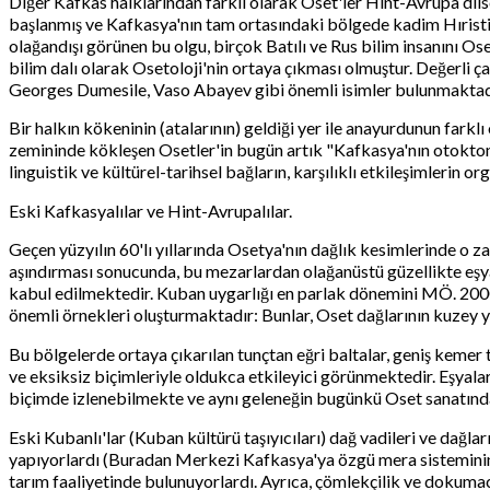
Diğer Kafkas halklarından farklı olarak Oset'ler Hint-Avrupa dilsel v
başlanmış ve Kafkasya'nın tam ortasındaki bölgede kadim Hıristiya
olağandışı görünen bu olgu, birçok Batılı ve Rus bilim insanını Ose
bilim dalı olarak Osetoloji'nin ortaya çıkması olmuştur. Değerli ç
Georges Dumesile, Vaso Abayev gibi önemli isimler bulunmaktad
Bir halkın kökeninin (atalarının) geldiği yer ile anayurdunun farkl
zemininde kökleşen Osetler'in bugün artık "Kafkasya'nın otokton
linguistik ve kültürel-tarihsel bağların, karşılıklı etkileşimlerin o
Eski Kafkasyalılar ve Hint-Avrupalılar.
Geçen yüzyılın 60'lı yıllarında Osetya'nın dağlık kesimlerinde o z
aşındırması sonucunda, bu mezarlardan olağanüstü güzellikte eşyala
kabul edilmektedir. Kuban uygarlığı en parlak dönemini MÖ. 2000'li 
önemli örnekleri oluşturmaktadır: Bunlar, Oset dağlarının kuzey
Bu bölgelerde ortaya çıkarılan tunçtan eğri baltalar, geniş kemer to
ve eksiksiz biçimleriyle oldukca etkileyici görünmektedir. Eşyala
biçimde izlenebilmekte ve aynı geleneğin bugünkü Oset sanatınd
Eski Kubanlı'lar (Kuban kültürü taşıyıcıları) dağ vadileri ve dağla
yapıyorlardı (Buradan Merkezi Kafkasya'ya özgü mera sisteminin 
tarım faaliyetinde bulunuyorlardı. Ayrıca, çömlekçilik ve dokumac