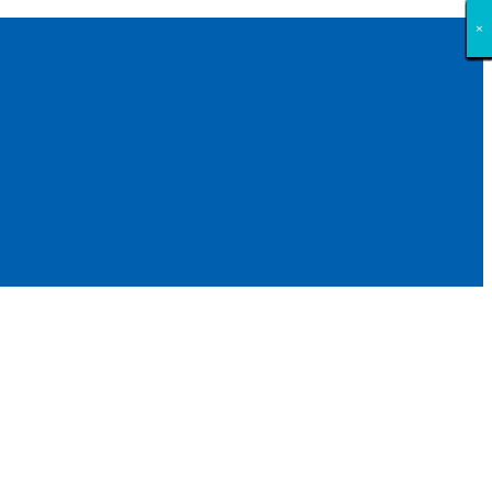
×
×
×
×
×
×
×
×
×
×
×
×
×
×
×
×
×
×
×
×
×
×
×
×
×
×
×
×
×
×
×
×