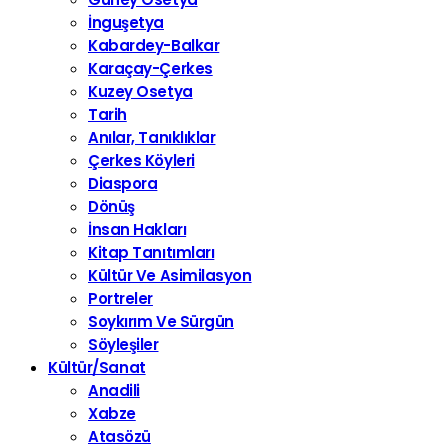
İnguşetya
Kabardey-Balkar
Karaçay-Çerkes
Kuzey Osetya
Tarih
Anılar, Tanıklıklar
Çerkes Köyleri
Diaspora
Dönüş
İnsan Hakları
Kitap Tanıtımları
Kültür Ve Asimilasyon
Portreler
Soykırım Ve Sürgün
Söyleşiler
Kültür/Sanat
Anadili
Xabze
Atasözü