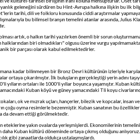
e kültürel-tarihsel birliğinin irani koluna mensupturlar. Oset tarihi v
nlık geleneğini sürdüren bu Hint-Avrupa halkına ilişkin bu ilk bilg
t'lerin tarihi, dili ve folkloru konusunda ciddi araştırmalar yapmaya
alışmalarıyla bu bilimsel branşın temelini atanlar arasında, Julius
ır.
ı olması artık, o halkın tarihi yazılırken önemli bir sorun oluşturma
 halklarından biri olmadıkları" olgusu üzerine vurgu yapılmamakta
rganik bir parçası olarak kabul edilmektedirler.
amana kadar bilinmeyen bir Bronz Devri kültürünün izleriyle karşıla
r ortaya çıkarılmıştır. İlk buluşların gerçekleştiği yerin adını taş
yılların ortaları ile 1000'li yıllar boyunca yaşamıştır. Kuban kültü
 yamacındaki Kuban köyü ve güney yamacındaki Tli koyu civarlarınd
kaları, ok ve mızrak uçları, hançerler, bilezik ve kopcalar, insan ve
rın çoğu oyma resimlerle bezenmiştir. Kuban sanatının bu özellikler
a da devam ettiği görülmektedir.
rın eteklerine yakın ovalarda yerleşmişlerdi. Ekonomilerinin temelini
daha Kuban kültürü döneminde ortaya çıkmış olduğunu anlıyoruz.). 
ılık gibi zanaatlarda oldukça ustalaşmışlardı.