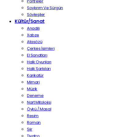
Portreler
Soykırım Ve Sürgün
Söyleşiler
Kültür/Sanat
Anadili
Xabze
Atasözü
Çerkes İsimleri
El Sanatları
Halk Oyunları
Halk Şarkıları
Karikatür
Mimari
Müzik
Deneme
Nart Mitolojisi
Öykü / Masal
Resim
Roman
Şiir
Tiyatro