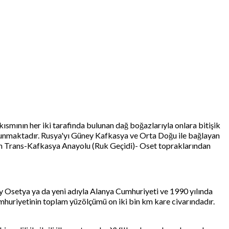
ısmının her iki tarafinda bulunan dağ boğazlarıyla onlara bitişik
bulunmaktadır. Rusya'yı Güney Kafkasya ve Orta Doğu ile bağlayan
lan Trans-Kafkasya Anayolu (Ruk Geçidi)- Oset topraklarından
 Osetya ya da yeni adıyla Alanya Cumhuriyeti ve 1990 yılında
huriyetinin toplam yüzölçümü on iki bin km kare civarındadır.