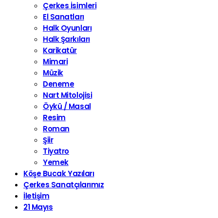
Çerkes İsimleri
El Sanatları
Halk Oyunları
Halk Şarkıları
Karikatür
Mimari
Müzik
Deneme
Nart Mitolojisi
Öykü / Masal
Resim
Roman
Şiir
Tiyatro
Yemek
Köşe Bucak Yazıları
Çerkes Sanatçılarımız
İletişim
21 Mayıs