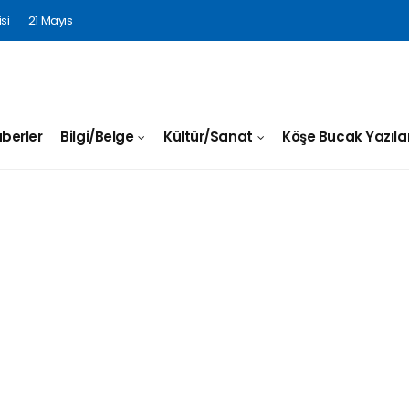
si
21 Mayıs
berler
Bilgi/Belge
Kültür/Sanat
Köşe Bucak Yazılar