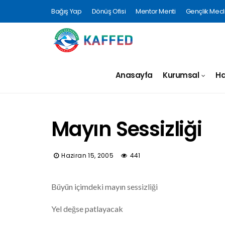
Bağış Yap
Dönüş Ofisi
Mentor Menti
Gençlik Mecli
Anasayfa
Kurumsal
Ha
Mayın Sessizliği
Haziran 15, 2005
441
Büyün içimdeki mayın sessizliği
Yel değse patlayacak