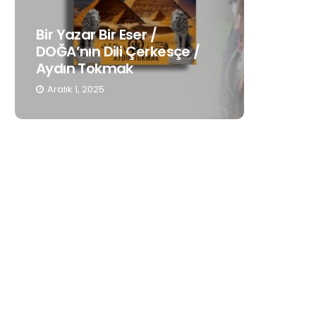
Bir Yazar Bir Eser /
Gençleri
DOĞA’nın Dili Çerkesçe /
Anadili
Aydın Tokmak
Hatoug
Aralık 1, 2025
Kasım 19