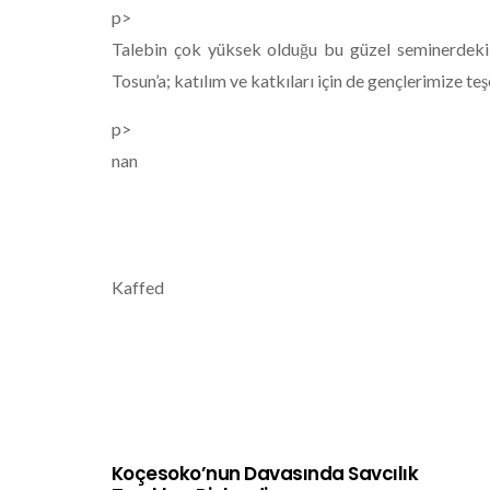
p>
Talebin çok yüksek olduğu bu güzel seminerdeki s
Tosun’a; katılım ve katkıları için de gençlerimize tes
p>
nan
Kaffed
Koçesoko’nun Davasında Savcılık