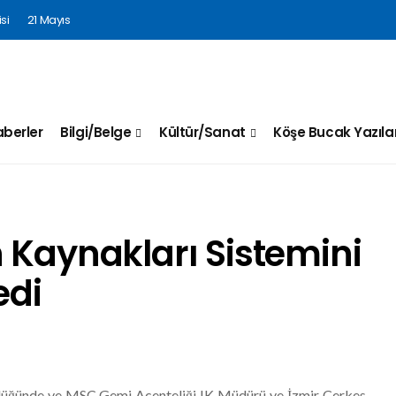
si
21 Mayıs
berler
Bilgi/Belge
Kültür/Sanat
Köşe Bucak Yazılar
n Kaynakları Sistemini
edi
̈ğünde ve MSC Gemi Acenteliği IK Müdürü ve İzmir Çerkes