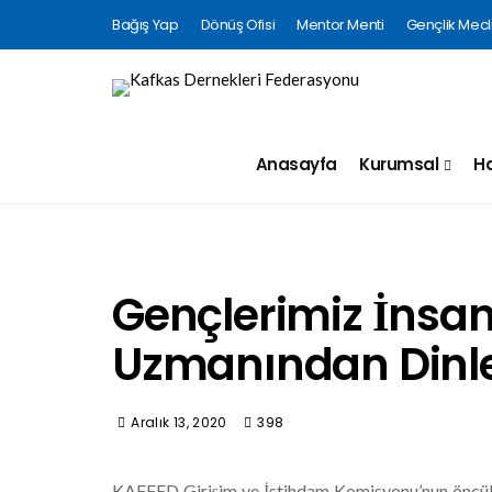
Bağış Yap
Dönüş Ofisi
Mentor Menti
Gençlik Mecli
Anasayfa
Kurumsal
Ha
Gençlerimiz İnsa
Uzmanından Dinl
Aralık 13, 2020
398
KAFFED Girişim ve İstihdam Komisyonu’nun öncülu