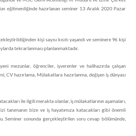
un’un eğitmenliğinde hazırlanan seminer 13 Aralık 2020 Pazar
leştirildiğinden kişi sayısı kısıtı yaşandı ve seminere 96 kişi
i aylarda tekrarlanması planlanmaktadır.
eni mezunlar, öğrenciler, işverenler ve halihazırda çalışan
mi, CV hazırlama, Mülakatlara hazırlanma, değişen iş dünyası
atacakları ile ilgili merakta olanlar, iş mülakatlarının aşamaları,
izi tanımanın bize ve iş hayatımıza katacakları gibi önemli
u. Seminer sonunda gerçekleştirilen soru cevap bölümünde,