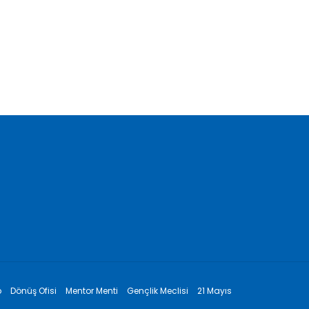
p
Dönüş Ofisi
Mentor Menti
Gençlik Meclisi
21 Mayıs